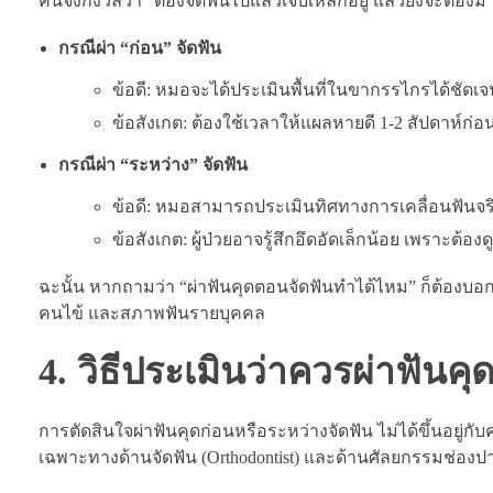
คนจึงกังวลว่า “ต้องจัดฟันไปแล้วเจ็บเหล็กอยู่ แล้วยังจะต้องม
กรณีผ่า “ก่อน” จัดฟัน
ข้อดี: หมอจะได้ประเมินพื้นที่ในขากรรไกรได้ชัดเ
ข้อสังเกต: ต้องใช้เวลาให้แผลหายดี 1-2 สัปดาห์ก่อนเ
กรณีผ่า “ระหว่าง” จัดฟัน
ข้อดี: หมอสามารถประเมินทิศทางการเคลื่อนฟันจร
ข้อสังเกต: ผู้ป่วยอาจรู้สึกอึดอัดเล็กน้อย เพราะต้อ
ฉะนั้น หากถามว่า “ผ่าฟันคุดตอนจัดฟันทำได้ไหม” ก็ต้องบอกว
คนไข้ และสภาพฟันรายบุคคล
4. วิธีประเมินว่าควรผ่าฟันค
การตัดสินใจผ่าฟันคุดก่อนหรือระหว่างจัดฟัน ไม่ได้ขึ้นอยู่ก
เฉพาะทางด้านจัดฟัน (Orthodontist) และด้านศัลยกรรมช่องปาก (