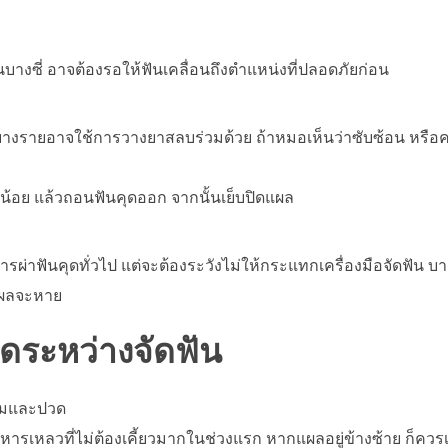
นบางซี่ อาจต้องรอให้ฟันเคลื่อนถึงตำแหน่งที่ปลอดภัยก่อน
 หรือบางรายอาจใช้การวางยาสลบร่วมด้วย ถ้าหมอเห็นว่าซับซ้อน หรื
น้อย แล้วถอนฟันคุดออก จากนั้นเย็บปิดแผล
รผ่าฟันคุดทั่วไป แต่จะต้องระวังไม่ให้กระแทกเครื่องมือจัดฟัน บา
แผลจะหาย
ุดระหว่างจัดฟัน
บวมและปวด
รเหลวที่ไม่ต้องเคี้ยวมากในช่วงแรก หากแผลอยู่ข้างซ้าย ก็ควรเ