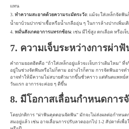
แทน
ทำความสะอาดด้วยความระมัดระวัง
: แม้จะใส่เหล็กจัดฟ
น้ำยาบ้วนปากฆ่าเชื้อหรือน้ำเกลืออุ่น ๆ ในการล้างปากเพิ่มเต
หมั่นสังเกตอาการแทรกซ้อน
: เช่น มีไข้สูง ตกเลือด หรือ
7. ความเจ็บระหว่างการผ่าฟั
คำถามยอดฮิตคือ “ถ้าใส่เหล็กอยู่แล้วจะเจ็บกว่าเดิมไหม” ที่
อยู่ในช่วงจัดฟันหรือไม่ก็ตาม อย่างไรก็ตาม การจัดฟันอาจทำให
อาจทำให้มีความไม่สบายตัวมากขึ้นชั่วคราว แต่ทันตแพทย์ส
วันแรก อาการจะค่อย ๆ ดีขึ้น
8. มีโอกาสเลื่อนกำหนดการจั
โดยปกติการ “ผ่าฟันคุดตอนจัดฟัน” มักจะไม่ส่งผลต่อกำหน
สมอยู่แล้ว เช่น อาจเลื่อนการปรับลวดออกไป 1-2 สัปดาห์เพื่
หรือปี