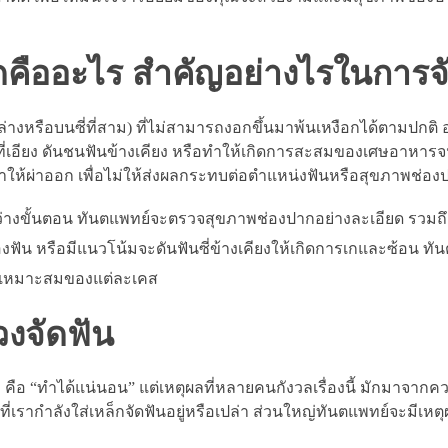
ุดคืออะไร สำคัญอย่างไรในการจ
่างหรือบนซี่ที่สาม) ที่ไม่สามารถงอกขึ้นมาพ้นเหงือกได้ตามปกติ 
ที่เอียง ดันชนฟันข้างเคียง หรือทำให้เกิดการสะสมของเศษอาหารจน
นะนำให้ผ่าออก เพื่อไม่ให้ส่งผลกระทบต่อตำแหน่งฟันหรือสุขภาพช่
ว่างขั้นตอน ทันตแพทย์จะตรวจสุขภาพช่องปากอย่างละเอียด รวมถึงเ
งฟัน หรือมีแนวโน้มจะดันฟันซี่ข้างเคียงให้เกิดการเกและซ้อน ท
ามเหมาะสมของแต่ละเคส
่วงจัดฟัน
ๆ คือ “ทำได้แน่นอน” แต่เหตุผลที่หลายคนกังวลเรื่องนี้ มักมาจากค
รากำลังใส่เหล็กจัดฟันอยู่หรือเปล่า ส่วนใหญ่ทันตแพทย์จะมีเหตุผล