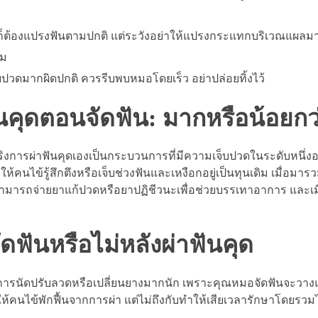
ันก็ต้องแปรงฟันตามปกติ แต่ระวังอย่าให้แปรงกระแทกบริเวณแผลม
ิม
เจ็บปวดมากผิดปกติ ควรรีบพบหมอโดยเร็ว อย่าปล่อยทิ้งไว้
นคุดตอนจัดฟัน: มากหรือน้อยกว
จริงการผ่าฟันคุดเองเป็นกระบวนการที่มีความเจ็บปวดในระดับหนึ่งอยู
้คนไข้รู้สึกตึงหรือเจ็บช่วงฟันและเหงือกอยู่เป็นทุนเดิม เมื่อมาร
ามารถจ่ายยาแก้ปวดหรือยาปฏิชีวนะเพื่อช่วยบรรเทาอาการ และเมื่
ดฟันหรือไม่หลังผ่าฟันคุด
ดการนัดปรับลวดหรือเปลี่ยนยางมากนัก เพราะคุณหมอจัดฟันจะวา
อให้คนไข้พักฟื้นจากการผ่า แต่ไม่ถึงกับทำให้เสียเวลารักษาโดยร