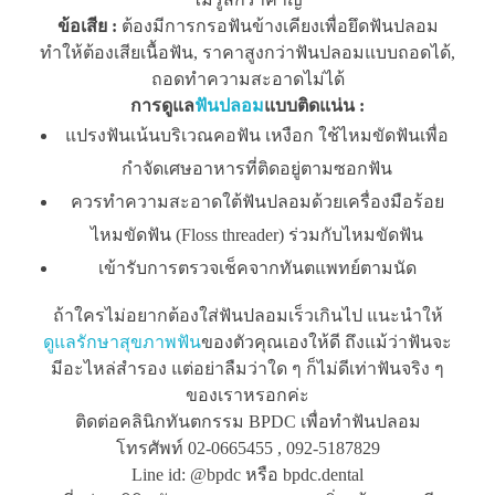
ข้อเสีย
:
ต้องมีการกรอฟันข้างเคียงเพื่อยึดฟันปลอม
ทำให้ต้องเสียเนื้อฟัน, ราคาสูงกว่าฟันปลอมแบบถอดได้,
ถอดทำความสะอาดไม่ได้
การดูแล
ฟันปลอม
แบบติดแน่น :
แปรงฟันเน้นบริเวณคอฟัน เหงือก ใช้ไหมขัดฟันเพื่อ
กำจัดเศษอาหารที่ติดอยู่ตามซอกฟัน
ควรทำความสะอาดใต้ฟันปลอมด้วยเครื่องมือร้อย
ไหมขัดฟัน (Floss threader) ร่วมกับไหมขัดฟัน
เข้ารับการตรวจเช็คจากทันตแพทย์ตามนัด
ถ้าใครไม่อยากต้องใส่ฟันปลอมเร็วเกินไป แนะนำให้
ดูแลรักษาสุขภาพฟัน
ของตัวคุณเองให้ดี ถึงแม้ว่าฟันจะ
มีอะไหล่สำรอง แต่อย่าลืมว่าใด ๆ ก็ไม่ดีเท่าฟันจริง ๆ
ของเราหรอกค่ะ
ติดต่อคลินิกทันตกรรม BPDC เพื่อทำฟันปลอม
โทรศัพท์ 02-0665455 , 092-5187829
Line id: @bpdc หรือ bpdc.dental