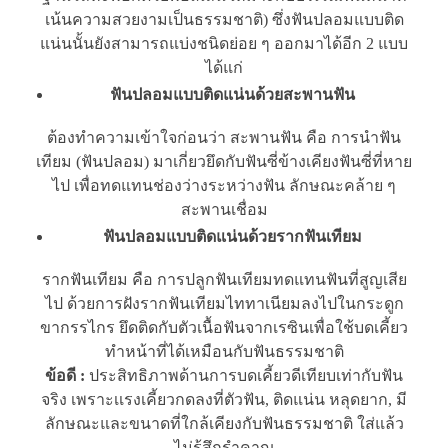
เน้นความสวยงามเป็นธรรมชาติ) ซึ่งฟันปลอมแบบติด
แน่นนั้นยังสามารถแบ่งชนิดย่อย ๆ ออกมาได้อีก 2 แบบ
ได้แก่
ฟันปลอมแบบติดแน่นด้วยสะพานฟัน
ต้องทำความเข้าใจก่อนว่า สะพานฟัน คือ การนำฟัน
เทียม (ฟันปลอม) มาเกี่ยวยึดกับฟันซี่ข้างเคียงฟันซี่ที่หาย
ไป เพื่อทดแทนช่องว่างระหว่างฟัน ลักษณะคล้าย ๆ
สะพานเชื่อม
ฟันปลอมแบบติดแน่นด้วยรากฟันเทียม
รากฟันเทียม คือ การปลูกฟันเทียมทดแทนฟันที่สูญเสีย
ไป ด้วยการฝังรากฟันเทียมไททาเนียมลงไปในกระดูก
ขากรรไกร ยึดติดกับตัวเนื้อฟันจากเรซินเพื่อใช้บดเคี้ยว
ทำหน้าที่ได้เหมือนกับฟันธรรมชาติ
ข้อดี
:
ประสิทธิภาพด้านการบดเคี้ยวดีเทียบเท่ากับฟัน
จริง เพราะเเรงเคี้ยวกดลงที่ตัวฟัน, ติดแน่น หลุดยาก, มี
ลักษณะและขนาดที่ใกล้เคียงกับฟันธรรมชาติ ใส่แล้ว
ไม่รู้สึกรำคาญ