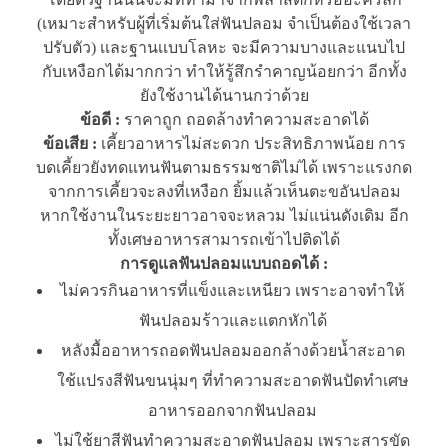
(เหมาะสำหรับผู้ที่เริ่มต้นใส่ฟันปลอม จำเป็นต้องใช้เวลา
ปรับตัว) เเละฐานเเบบโลหะ จะมีความบางและแนบไป
กับเหงือกได้มากกว่า ทำให้รู้สึกรำคาญน้อยกว่า อีกทั้ง
ยังใช้งานได้นานกว่าด้วย
ข้อดี
:
ราคาถูก ถอดล้างทำความสะอาดได้
ข้อเสีย :
เคี้ยวอาหารไม่สะดวก ประสิทธิภาพน้อย การ
บดเคี้ยวยังทดแทนฟันตามธรรมชาติไม่ได้ เพราะแรงกด
จากการเคี้ยวจะลงที่เหงือก ยิ้มแล้วเห็นตะขอันปลอม
หากใช้งานในระยะยาวอาจจะหลวม ไม่แน่นดังเดิม อีก
ทั้งเศษอาหารสามารถเข้าไปติดได้
การดูแลฟันปลอมแบบถอดได้
:
ไม่ควรกินอาหารที่แข็งและเหนียว เพราะอาจทำให้
ฟันปลอมร้าวและแตกหักได้
หลังมื้ออาหารถอดฟันปลอมออกล้างด้วยน้ำสะอาด
ใช้แปรงสีฟันขนนุ่มๆ ที่ทำความสะอาดฟันปัดทำเศษ
อาหารออกจากฟันปลอม
ไม่ใช้ยาสีฟันทำความสะอาดฟันปลอม เพราะสารขัด