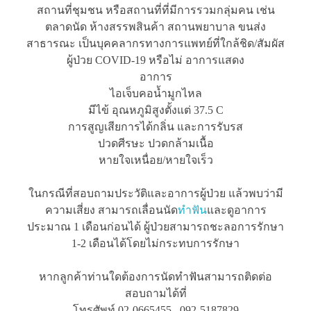
สถานที่ชุมชน หรือสถานที่ที่มีการรวมกลุ่มคน เช่น
ตลาดนัด ห้างสรรพสินค้า สถานพยาบาล ขนส่ง
สาธารณะ เป็นบุคคลากรทางการแพทย์ที่ใกล้ชิด/สัมผัส
ผู้ป่วย COVID-19 หรือไม่ อาการแสดง
อาการ
ไอเจ็บคอน้ำมูกไหล
มีไข้ อุณหภูมิสูงตั้งแต่ 37.5 C
การสูญเสียการได้กลิ่น และการรับรส
ปวดศีรษะ ปวดกล้ามเนื้อ
หายใจเหนื่อย/หายใจเร็ว
ในกรณีที่สอบถามประวัติและอาการผู้ป่วย แล้วพบว่ามี
ความเสี่ยง สามารถเลื่อนนัด
ทำฟัน
และดูอาการ
ประมาณ 1 เดือนก่อนได้ ผู้ป่วยสามารถชะลอการรักษา
1-2 เดือนได้โดยไม่กระทบการรักษา
หากลูกค้าท่านใดต้องการนัดทำฟันสามารถติดต่อ
สอบถามได้ที่
โทรศัพท์ 02-0665455 , 092-5187829