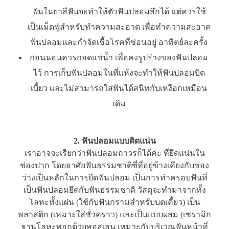
ฟันในยาสีฟันจะทำให้ตัวฟันปลอมสึกได้ แต่ควรใช้
เป็นเม็ดฟู่สำหรับทำความสะอาด เพื่อทำความสะอาด
ฟันปลอมเเละกำจัดเชื้อโรคที่ซ่อนอยู่ อาทิตย์ละครั้ง
ก่อนนอนควรถอดแช่น้ำ เพื่อคงรูปร่างของฟันปลอม
ไว้ การเก็บฟันปลอมในที่เเห้งจะทำให้ฟันปลอมบิด
เบี้ยว เเละไม่สามารถใส่ฟันได้สนิทกับเหงือกเหมือน
เดิม
2. ฟันปลอมแบบติดแน่น
เราอาจจะเรียกว่าฟันปลอมถาวรก็ได้ค่ะ ที่ยึดแน่นใน
ช่องปาก โดยอาศัยฟันธรรมชาติซี่ที่อยู่ข้างเคียงกับช่อง
ว่างเป็นหลักในการยึดฟันปลอม เป็นการทำครอบฟันที่
เป็นฟันปลอมยึดกับฟันธรรมชาติ วัสดุจะทำมาจากทั้ง
โลหะทั้งแผ่น (ใช้กับฟันกรามสำหรับบดเคี้ยว) เป็น
พลาสติก (เหมาะใส่ชั่วคราว) และเป็นแบบผสม (เซรามิก
ฐานโลหะพอกด้วยพอสเลน เหมาะกับบริเวณฟันหน้าที่