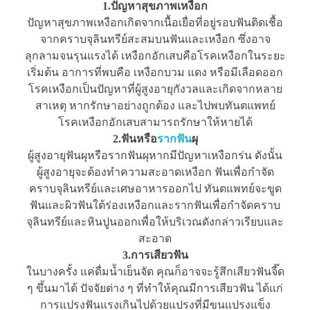
1.ปัญหาสุขภาพเหงือก
ปัญหาสุขภาพเหงือกเกิดจากเนื้อเยื่อที่อยู่รอบฟันติดเชื้อ
จากคราบจุลินทรีย์สะสมบนฟันและเหงือก ซึ่งอาจ
ลุกลามจนรุนแรงได้ เหงือกอักเสบคือโรคเหงือกในระยะ
เริ่มต้น อาการที่พบคือ เหงือกบวม แดง หรือมีเลือดออก
โรคเหงือกเป็นปัญหาที่ผู้สูงอายุกังวลและเกิดจากหลาย
สาเหตุ หากรักษาอย่างถูกต้อง และไปพบทันตแพทย์
โรคเหงือกอักเสบสามารถรักษาให้หายได้
2.ฟันหรือ
รากฟัน
ผุ
ผู้สูงอายุฟันผุหรือรากฟันผุหากมีปัญหาเหงือกร่น ดังนั้น
ผู้สูงอายุจะต้องทำความสะอาดเหงือก ฟันเพื่อกำจัด
คราบจุลินทรีย์และเศษอาหารออกไป ทันตแพทย์จะขูด
ฟันและผิวฟันใต้ร่องเหงือกและรากฟันเพื่อกำจัดคราบ
จุลินทรีย์และหินปูนออกเพื่อให้บริเวณดังกล่าวเรียบและ
สะอาด
3.การเสียวฟัน
ในบางครั้ง แค่ดื่มน้ำเย็นจัด คุณก็อาจจะรู้สึกเสียวฟันจี๊ด
ๆ ขึ้นมาได้ ปัจจัยต่าง ๆ ที่ทำให้คุณมีการเสียวฟัน ได้แก่
การแปรงฟันแรงเกินไปด้วยแปรงที่มีขนแปรงแข็ง