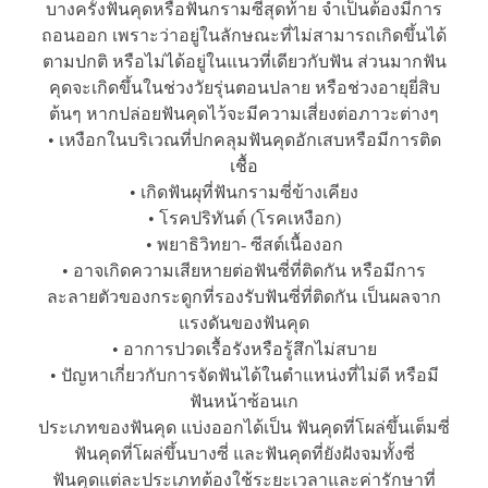
บางครั้งฟันคุดหรือฟันกรามซี่สุดท้าย จำเป็นต้องมีการ
ถอนออก เพราะว่าอยู่ในลักษณะที่ไม่สามารถเกิดขึ้นได้
ตามปกติ หรือไม่ได้อยู่ในแนวที่เดียวกับฟัน ส่วนมากฟัน
คุดจะเกิดขึ้นในช่วงวัยรุ่นตอนปลาย หรือช่วงอายุยี่สิบ
ต้นๆ หากปล่อยฟันคุดไว้จะมีความเสี่ยงต่อภาวะต่างๆ
• เหงือกในบริเวณที่ปกคลุมฟันคุดอักเสบหรือมีการติด
เชื้อ
• เกิดฟันผุที่ฟันกรามซี่ข้างเคียง
• โรคปริทันต์ (โรคเหงือก)
• พยาธิวิทยา- ซีสต์เนื้องอก
• อาจเกิดความเสียหายต่อฟันซี่ที่ติดกัน หรือมีการ
ละลายตัวของกระดูกที่รองรับฟันซี่ที่ติดกัน เป็นผลจาก
แรงดันของฟันคุด
• อาการปวดเรื้อรังหรือรู้สึกไม่สบาย
• ปัญหาเกี่ยวกับการจัดฟันได้ในตำแหน่งที่ไม่ดี หรือมี
ฟันหน้าซ้อนเก
ประเภทของฟันคุด แบ่งออกได้เป็น ฟันคุดที่โผล่ขึ้นเต็มซี่
ฟันคุดที่โผล่ขึ้นบางซี่ และฟันคุดที่ยังฝังจมทั้งซี่
ฟันคุดแต่ละประเภทต้องใช้ระยะเวลาและค่ารักษาที่