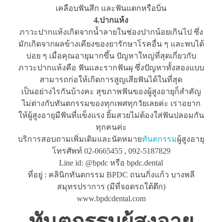
เคลือบฟันสึก และฟันแตกหรือบิ่น
4.ปากแห้ง
ภาวะปากแห้งเกิดจากน้ำลายในช่องปากน้อยเกินไป ซึ่ง
มักเกิดจากผลข้างเคียงของยารักษาโรคอื่น ๆ และพบได้
บ่อย ๆ เมื่อคุณอายุมากขึ้น ปัญหาใหญ่ที่สุดเกี่ยวกับ
ภาวะปากแห้งคือ ฟันและรากฟันผุ ซึ่งปัญหาทั้งสองแบบ
สามารถก่อให้เกิดการสูญเสียฟันได้ในที่สุด
เป็นอย่างไรกันบ้างคะ สุขภาพฟันของผู้สูงอายุก็สำคัญ
ไม่ต่างกับทันตกรรมของทุกเพศทุกวัยเลยค่ะ เราอยาก
ให้ผู้สูงอายุมีฟันที่แข็งแรง ยิ้มสวยไม่ต้องใส่ฟันปลอมกัน
ทุกคนค่ะ
บริการสอบถามเพิ่มเติมและนัดหมาย
ทันตกรรม
ผู้สูงอายุ
โทรศัพท์ 02-0665455 , 092-5187829
Line id: @bpdc หรือ bpdc.dental
ที่อยู่ : คลินิกทันตกรรม BPDC ถนนกิ่งแก้ว บางพลี
สมุทรปราการ (มีที่จอดรถใต้ตึก)
www.bpdcdental.com
ทันตกรรมผู้สูงอายุ