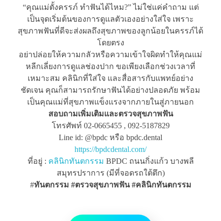
“คุณแม่ตั้งครรภ์ ทำฟันได้ไหม?” ไม่ใช่แค่คำถาม แต่
เป็นจุดเริ่มต้นของการดูแลตัวเองอย่างใส่ใจ เพราะ
สุขภาพฟันที่ดีจะส่งผลถึงสุขภาพของลูกน้อยในครรภ์ได้
โดยตรง
อย่าปล่อยให้ความกลัวหรือความเข้าใจผิดทำให้คุณแม่
หลีกเลี่ยงการดูแลช่องปาก ขอเพียงเลือกช่วงเวลาที่
เหมาะสม คลินิกที่ใส่ใจ และสื่อสารกับแพทย์อย่าง
ชัดเจน คุณก็สามารถรักษาฟันได้อย่างปลอดภัย พร้อม
เป็นคุณแม่ที่สุขภาพแข็งแรงจากภายในสู่ภายนอก
สอบถามเพิ่มเติมและตรวจสุขภาพฟัน
โทรศัพท์ 02-0665455 , 092-5187829
Line id: @bpdc หรือ bpdc.dental
https://bpdcdental.com/
ที่อยู่ :
คลินิกทันตกรรม
BPDC ถนนกิ่งแก้ว บางพลี
สมุทรปราการ (มีที่จอดรถใต้ตึก)
#
ทันตกรรม #ตรวจสุขภาพฟัน
#คลินิกทันตกรรม