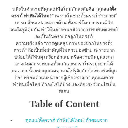
หนึ่งในคำถามที่คุณแม่มือใหม่มักสงสัยคือ “
คุณแม่ตั้ง
ครรภ์ ทำฟันได้ไหม?
” เพราะในช่วงตั้งครรภ์ ร่างกายมี
การเปลี่ยนแปลงหลายด้าน ทั้งฮอร์โมน อารมณ์ ไป
จนถึงภูมิคุ้มกัน ทำให้หลายคนกลัวว่าการพบทันตแพทย์
จะเป็นอันตรายต่อลูกในครรภ์
ความจริงแล้ว “การดูแลสุขภาพช่องปากในช่วงตั้ง
ครรภ์” ถือเป็นสิ่งสำคัญที่ไม่ควรมองข้าม เพราะหาก
ปล่อยให้มีฟันผุ เหงือกอักเสบ หรือคราบหินปูนสะสม
อาจส่งผลกระทบต่อทั้งแม่และทารกในระยะยาวได้
บทความนี้จะพาคุณแม่ทุกคนไปรู้จักกับข้อเท็จจริงที่ถูก
ต้อง พร้อมคำแนะนำจากผู้เชี่ยวชาญว่า คุณแม่ควร
ทำฟันเมื่อไหร่ ทำอะไรได้บ้าง และต้องระวังอะไรเป็น
พิเศษ
Table of Content
คุณแม่ตั้งครรภ์ ทำฟันได้ไหม? คำตอบจาก