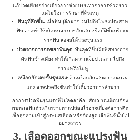
แก้ปวดเพียงอย่างเดียวอาจช่วยบรรเทาอาการชั่วคราว
แต่ไม่ใช่การรักษาที่ต้นเหตุ
ฟันผุที่ลึกขึ้น
: เมื่อฟันผุลึกมาก จนไปถึงโพรงประสาท
ฟัน อาจทำให้เกิดหนอง การอักเสบ หรือมีฝีขึ้นบริเวณ
รากฟัน ส่งผลให้ปวดรุนแรง
ปวดจากการกดของฟันคุด
: ฟันคุดที่ขึ้นผิดทิศทางอาจ
ดันฟันข้างเคียง ทำให้เกิดความเจ็บปวดลามไปถึง
กรามหรือใบหู
เหงือกอักเสบขั้นรุนแรง
: ถ้าเหงือกอักเสบมากจนบวม
แดง อาจปวดถึงขั้นทำให้เคี้ยวอาหารลำบาก
อาการปวดฟันรุนแรงที่ไม่ลดลงคือ “สัญญาณเตือนต้อง
พบหมอฟันด่วน” เพราะหากปล่อยไว้อาจเสี่ยงต่อการติด
เชื้อลุกลามเข้าสู่กระแสเลือด หรือต้องสูญเสียฟันซี่นั้นไป
อย่างถาวร
3. เลือดออกขณะแปรงฟัน