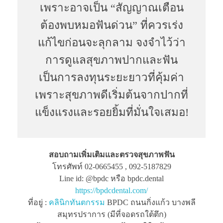
เพราะอาจเป็น “สัญญาณเตือน
ต้องพบหมอฟันด่วน” ที่ควรเร่ง
แก้ไขก่อนจะลุกลาม จงจำไว้ว่า
การดูแลสุขภาพปากและฟัน
เป็นการลงทุนระยะยาวที่คุ้มค่า
เพราะสุขภาพดีเริ่มต้นจากปากที่
แข็งแรงและรอยยิ้มที่มั่นใจเสมอ!
สอบถามเพิ่มเติมและตรวจสุขภาพฟัน
โทรศัพท์ 02-0665455 , 092-5187829
Line id: @bpdc หรือ bpdc.dental
https://bpdcdental.com/
ที่อยู่ :
คลินิกทันตกรรม
BPDC ถนนกิ่งแก้ว บางพลี
สมุทรปราการ (มีที่จอดรถใต้ตึก)