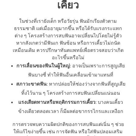
เคี้ยว
ในช่วงที่เรายังเด็ก หรือวัยรุ่น ฟันมักเรียงตัวตาม
ธรรมชาติ แต่เมื่ออายุมากขึ้น หรือได้รับแรงกระแทก
ต่าง ๆ โครงสร้างการสบฟันอาจเปลี่ยนไปโดยไม่รู้ตัว
หากสังเกตว่ามีฟันเก ฟันซ้อน หรือการเคี้ยวไม่ถนัด
เหมือนเดิม ควรปรึกษาทันตแพทย์เพื่อตรวจสอบว่าเกิด
อะไรขึ้นหรือไม่
การเลื่อนของฟันในผู้ใหญ่
: อาจเป็นเพราะการสูญเสีย
ฟันบางซี่ ทำให้ฟันอื่นเคลื่อนเข้ามาแทนที่
สภาวะขาดฟัน
: หากปล่อยให้ช่องว่างจากฟันที่สูญเสีย
ทิ้งไว้นาน ๆ โครงสร้างการสบฟันเปลี่ยนแน่นอน
แรงเสียดทานหรือพฤติกรรมการเคี้ยว
: บางคนเคี้ยว
ข้างเดียวตลอดเวลา ก็มีผลต่อขากรรไกรและเหงือก
การตรวจพบความผิดปกติของการสบฟันแต่เนิ่น ๆ ช่วย
ให้แก้ไขง่ายขึ้น เช่น การจัดฟัน หรือใส่ฟันปลอมเสริม