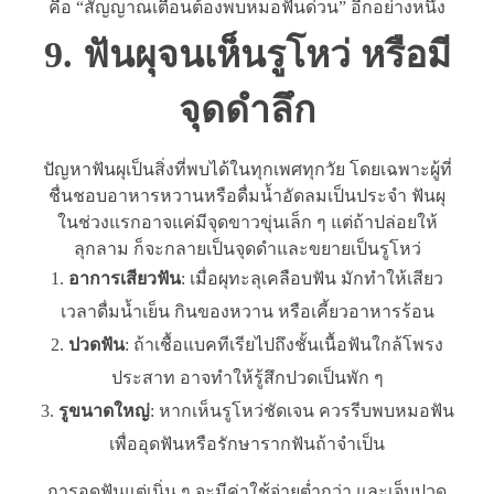
คือ “สัญญาณเตือนต้องพบหมอฟันด่วน” อีกอย่างหนึ่ง
9. ฟันผุจนเห็นรูโหว่ หรือมี
จุดดำลึก
ปัญหาฟันผุเป็นสิ่งที่พบได้ในทุกเพศทุกวัย โดยเฉพาะผู้ที่
ชื่นชอบอาหารหวานหรือดื่มน้ำอัดลมเป็นประจำ ฟันผุ
ในช่วงแรกอาจแค่มีจุดขาวขุ่นเล็ก ๆ แต่ถ้าปล่อยให้
ลุกลาม ก็จะกลายเป็นจุดดำและขยายเป็นรูโหว่
อาการเสียวฟัน
: เมื่อผุทะลุเคลือบฟัน มักทำให้เสียว
เวลาดื่มน้ำเย็น กินของหวาน หรือเคี้ยวอาหารร้อน
ปวดฟัน
: ถ้าเชื้อแบคทีเรียไปถึงชั้นเนื้อฟันใกล้โพรง
ประสาท อาจทำให้รู้สึกปวดเป็นพัก ๆ
รูขนาดใหญ่
: หากเห็นรูโหว่ชัดเจน ควรรีบพบหมอฟัน
เพื่ออุดฟันหรือรักษารากฟันถ้าจำเป็น
การอุดฟันแต่เนิ่น ๆ จะมีค่าใช้จ่ายต่ำกว่า และเจ็บปวด