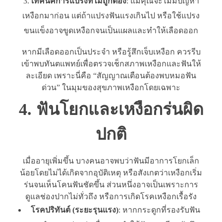
เทคนิคการแปรงที่ไม่ถูกต้อง
: แม้คุณจะไม่มีปัญหา
เหงือกมาก่อน แต่ถ้าแปรงฟันแรงเกินไป หรือใช้แปรง
ขนแข็งอาจขูดเหงือกจนเป็นแผลและทำให้เลือดออก
หากมีเลือดออกเป็นประจำ หรือรู้สึกเจ็บเหงือก ควรรีบ
เข้าพบทันตแพทย์เพื่อตรวจเช็กสภาพเหงือกและฟันให้
ละเอียด เพราะนี่คือ “สัญญาณเตือนต้องพบหมอฟัน
ด่วน” ในมุมของสุขภาพเหงือกโดยเฉพาะ
4. ฟันโยกและเหงือกร่นผิด
ปกติ
เมื่ออายุเพิ่มขึ้น บางคนอาจพบว่าฟันมีอาการโยกเล็ก
น้อยโดยไม่ได้เกิดจากอุบัติเหตุ หรือสังเกตว่าเหงือกเริ่ม
ร่นจนเห็นโคนฟันชัดขึ้น ส่วนหนึ่งอาจเป็นเพราะการ
ดูแลช่องปากไม่ทั่วถึง หรือการเกิดโรคเหงือกเรื้อรัง
โรคปริทันต์ (ระยะรุนแรง)
: หากกระดูกที่รองรับฟัน