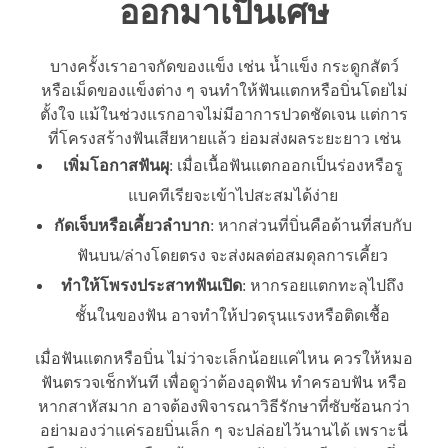
ออกมาเป็นเศษ
บางครั้งเราอาจกัดของแข็ง เช่น น้ำแข็ง กระดูกสัตว์
หรือเม็ดของแข็งต่าง ๆ จนทำให้ฟันแตกหรือบิ่นโดยไม่
ตั้งใจ แม้ในช่วงแรกอาจไม่มีอาการปวดชัดเจน แต่การ
ที่โครงสร้างฟันเสียหายแล้ว ย่อมส่งผลระยะยาว เช่น
เพิ่มโอกาสฟันผุ
: เมื่อเนื้อฟันแตกออกเป็นร่องหรือรู
แบคทีเรียจะเข้าไปสะสมได้ง่าย
กัดเจ็บหรือเคี้ยวลำบาก
: หากส่วนที่บิ่นคือด้านที่สบกับ
ฟันบน/ล่างโดยตรง จะส่งผลต่อสมดุลการเคี้ยว
ทำให้โพรงประสาทฟันเปิด
: หากรอยแตกทะลุไปถึง
ชั้นในของฟัน อาจทำให้ปวดรุนแรงหรือติดเชื้อ
เมื่อฟันแตกหรือบิ่น ไม่ว่าจะเล็กน้อยแค่ไหน ควรให้หมอ
ฟันตรวจเช็กทันที เพื่อดูว่าต้องอุดฟัน ทำครอบฟัน หรือ
หากสาหัสมาก อาจต้องพิจารณาวิธีรักษาที่ซับซ้อนกว่า
อย่ามองว่าแค่รอยบิ่นเล็ก ๆ จะปล่อยไว้นานได้ เพราะนี่