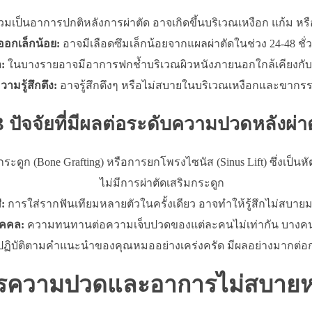
มเป็นอาการปกติหลังการผ่าตัด อาจเกิดขึ้นบริเวณเหงือก แก้ม หร
ออกเล็กน้อย:
อาจมีเลือดซึมเล็กน้อยจากแผลผ่าตัดในช่วง 24-48 ชั
:
ในบางรายอาจมีอาการฟกช้ำบริเวณผิวหนังภายนอกใกล้เคียงกับบ
วามรู้สึกตึง:
อาจรู้สึกตึงๆ หรือไม่สบายในบริเวณเหงือกและขากร
3 ปัจจัยที่มีผลต่อระดับความปวดหลังผ่า
ระดูก (Bone Grafting) หรือการยกโพรงไซนัส (Sinus Lift) ซึ่งเป
ไม่มีการผ่าตัดเสริมกระดูก
:
การใส่รากฟันเทียมหลายตัวในครั้งเดียว อาจทำให้รู้สึกไม่สบายม
ุคคล:
ความทนทานต่อความเจ็บปวดของแต่ละคนไม่เท่ากัน บางคนอ
ฏิบัติตามคำแนะนำของคุณหมออย่างเคร่งครัด มีผลอย่างมากต
ารความปวดและอาการไม่สบายหล