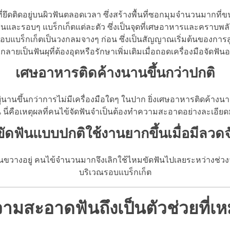
ยึดติดอยู่บนผิวฟันตลอดเวลา ซึ่งสร้างพื้นที่ซอกมุมจำนวนมากที่ขน
ันและรอบๆ แบร็กเก็ตแต่ละตัว ซึ่งเป็นจุดที่เศษอาหารและคราบพลัค
รอบแบร็กเก็ตเป็นวงกลมจางๆ ก่อน ซึ่งเป็นสัญญาณเริ่มต้นของการสูญเ
ลายเป็นฟันผุที่ต้องอุดหรือรักษาเพิ่มเติมเมื่อถอดเครื่องมือจัดฟัน
เศษอาหารติดค้างนานขึ้นกว่าปกติ
นานขึ้นกว่าการไม่มีเครื่องมือใดๆ ในปาก ยิ่งเศษอาหารติดค้างนา
้น นี่คือเหตุผลที่คนไข้จัดฟันจำเป็นต้องทำความสะอาดอย่างละเอียดม
ัดฟันแบบปกติใช้งานยากขึ้นเมื่อมีลวดจ
ันขวางอยู่ คนไข้จำนวนมากจึงเลิกใช้ไหมขัดฟันไปเลยระหว่างช่วงจั
บริเวณรอบแบร็กเก็ต
วามสะอาดฟันถึงเป็นตัวช่วยที่