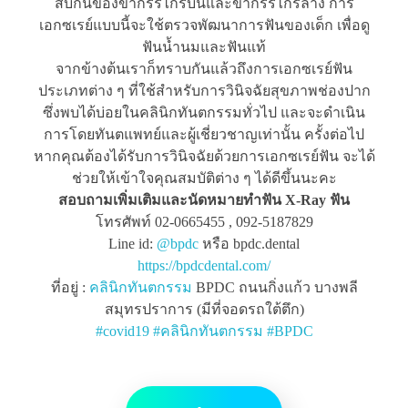
สบกันของขากรรไกรบนและขากรรไกรล่าง การ
เอกซเรย์แบบนี้จะใช้ตรวจพัฒนาการฟันของเด็ก เพื่อดู
ฟันน้ำนมและฟันแท้
จากข้างต้นเราก็ทราบกันแล้วถึงการเอกซเรย์ฟัน
ประเภทต่าง ๆ ที่ใช้สำหรับการวินิจฉัยสุขภาพช่องปาก
ซึ่งพบได้บ่อยในคลินิกทันตกรรมทั่วไป และจะดำเนิน
การโดยทันตแพทย์และผู้เชี่ยวชาญเท่านั้น ครั้งต่อไป
หากคุณต้องได้รับการวินิจฉัยด้วยการเอกซเรย์ฟัน จะได้
ช่วยให้เข้าใจคุณสมบัติต่าง ๆ ได้ดีขึ้นนะคะ
สอบถามเพิ่มเติมและนัดหมายทำฟัน X-Ray ฟัน
โทรศัพท์ 02-0665455 , 092-5187829
Line id:
@bpdc
หรือ bpdc.dental
https://bpdcdental.com/
ที่อยู่ :
คลินิกทันตกรรม
BPDC ถนนกิ่งแก้ว บางพลี
สมุทรปราการ (มีที่จอดรถใต้ตึก)
#
covid19
#
คลินิกทันตกรรม
#
BPDC