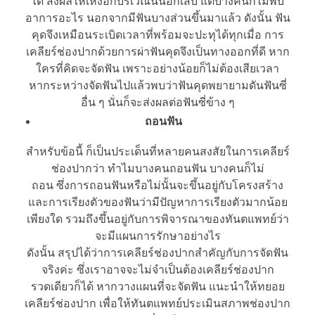
ได้ ส่งผลให้เหงือกบริเวณนั้นอักเสบ แต่บางคนก็ไม่พบ
อาการอะไร นอกจากมีฟันบางส่วนขึ้นมาแล้ว ดังนั้น ฟัน
คุดจึงเหมือนระเบิดเวลาที่พร้อมจะปะทุได้ทุกเมื่อ การ
เคลียร์ช่องปากด้วยการผ่าฟันคุดจึงเป็นทางออกที่ดี หาก
ใครที่คิดจะจัดฟัน เพราะอย่างน้อยก็ไม่ต้องเสียเวลา
หากระหว่างจัดฟันไปแล้วพบว่าฟันคุดพยายามดันฟันซี่
อื่น ๆ นั่นก็จะส่งผลต่อฟันซี่ข้าง ๆ
ถอนฟัน
สำหรับข้อนี้ ก็เป็นประเด็นที่หลายคนสงสัยในการเคลียร์
ช่องปากว่า ทำไมบางคนถอนฟัน บางคนก็ไม่
ถอน ซึ่งการถอนฟันหรือไม่นั้นจะขึ้นอยู่กับโครงสร้าง
และการเรียงตัวของฟันว่ามีปัญหาการเรียงตัวมากน้อย
เพียงใด รวมถึงขึ้นอยู่กับการพิจารณาของทันตแพทย์ว่า
จะมีแผนการรักษาอย่างไร
ดังนั้น สรุปได้ว่าการเคลียร์ช่องปากสำคัญกับการจัดฟัน
จริงค่ะ ซึ่งเราอาจจะไม่จำเป็นต้องเคลียร์ช่องปาก
รวดเดียวก็ได้ หากวางแผนที่จะจัดฟัน แนะนำให้ทยอย
เคลียร์ช่องปาก เพื่อให้ทันตแพทย์ประเมินสภาพช่องปาก