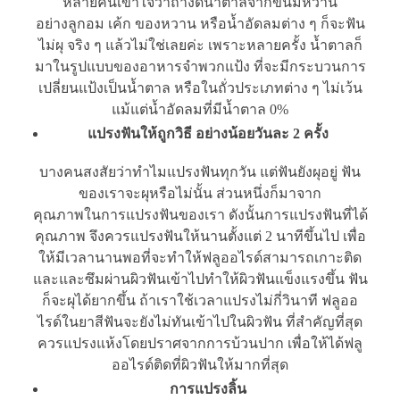
หลายคนเข้าใจว่าถ้างดน้ำตาลจากขนมหวาน
อย่างลูกอม เค้ก ของหวาน หรือน้ำอัดลมต่าง ๆ ก็จะฟัน
ไม่ผุ จริง ๆ แล้วไม่ใช่เลยค่ะ เพราะหลายครั้ง น้ำตาลก็
มาในรูปแบบของอาหารจำพวกแป้ง ที่จะมีกระบวนการ
เปลี่ยนแป้งเป็นน้ำตาล หรือในถั่วประเภทต่าง ๆ ไม่เว้น
แม้แต่น้ำอัดลมที่มีน้ำตาล 0%
แปรงฟันให้ถูกวิธี อย่างน้อยวันละ 2 ครั้ง
บางคนสงสัยว่าทำไมแปรงฟันทุกวัน แต่ฟันยังผุอยู่ ฟัน
ของเราจะผุหรือไม่นั้น ส่วนหนึ่งก็มาจาก
คุณภาพในการแปรงฟันของเรา ดังนั้นการแปรงฟันที่ได้
คุณภาพ จึงควรแปรงฟันให้นานตั้งแต่ 2 นาทีขึ้นไป เพื่อ
ให้มีเวลานานพอที่จะทำให้ฟลูออไรด์สามารถเกาะติด
และและซึมผ่านผิวฟันเข้าไปทำให้ผิวฟันแข็งแรงขึ้น ฟัน
ก็จะผุได้ยากขึ้น ถ้าเราใช้เวลาแปรงไม่กี่วินาที ฟลูออ
ไรด์ในยาสีฟันจะยังไม่ทันเข้าไปในผิวฟัน ที่สำคัญที่สุด
ควรแปรงแห้งโดยปราศจากการบ้วนปาก เพื่อให้ได้ฟลู
ออไรด์ติดที่ผิวฟันให้มากที่สุด
การแปรงลิ้น