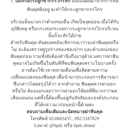
ป้องกันกระดูกขากรรไกรหัก
อันเป็นผลมาจากการที่มี
ฟันคุดฝังอยู่ จะทำให้กระดูกขากรรไกร
บริเวณนั้นบางกว่าตำแหน่งอื่น เกิดเป็นจุดอ่อน เมื่อได้รับ
อุบัติเหตุ หรือกระทบกระแทก กระดูกขากรรไกรบริเวณ
นั้นก็จะหักได้ง่าย
สำหรับฟันคุด ทันตแพทย์จะพิจารณาว่าจะผ่าฟันคุดหรือ
ไม่ จะต้องตรวจดูรูปร่างของช่องปาก และตำแหน่งของ
ฟันคุดก่อน รวมทั้งยังต้องคำนึงถึงอายุด้วย แต่การผ่าฟัน
คุดอาจไม่เกิดขึ้นในทันทีที่พบฟันคุดเพราะในบางครั้ง
อาจต้องใช้เวลาหลายเดือนเพื่อติดตามความ
เปลี่ยนแปลงของฟันคุด เพื่อนำมาประกอบการพิจารณา
ซึ่งกล่าวโดยสรุปได้ว่า จากคำถาม ฟันคุดควรผ่าออก
หรือไม่ ต้องบอกเลยว่าการผ่าออกให้ผลที่ดีมากกว่าผล
เสียแน่นอน แต่ทั้งนี้ต้องขึ้นอยู่กับปัจจัยและองค์ประกอบ
ที่ได้กล่าวมาก่อนหน้านี้ด้วยค่ะ
สอบถามเพิ่มเติมและนัดหมายผ่าฟันคุด
โทรศัพท์ 02-0665455 , 092-5187829
Line id: @bpdc หรือ bpdc.dental