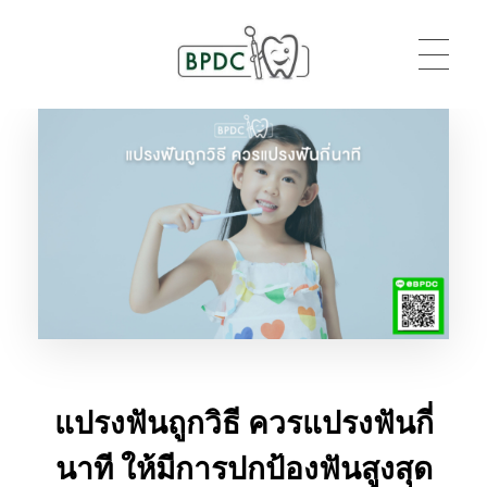
BPDC
แค่เว็บเวิร์ดเพรสเว็บหนึ่ง
แปรงฟันถูกวิธี ควรแปรงฟันกี่
นาที ให้มีการปกป้องฟันสูงสุด