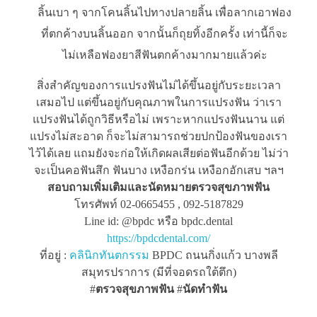
ลิ้นเบา ๆ จากโคนลิ้นไปทางปลายลิ้น เพื่อลากเอาฟอง
ที่ตกค้างบนลิ้นออก จากนั้นก็ถุยทิ้งอีกครั้ง เท่านี้ก็จะ
ไม่เหลือฟองยาสีฟันตกค้างมากมายแล้วค่ะ
สิ่งสำคัญของการแปรงฟันไม่ได้ขึ้นอยู่กับระยะเวลา
เสมอไป แต่ขึ้นอยู่กับคุณภาพในการแปรงฟัน ว่าเรา
แปรงฟันได้ถูกวิธีหรือไม่ เพราะหากแปรงฟันนาน แต่
แปรงไม่สะอาด ก็จะไม่สามารถช่วยปกป้องฟันของเรา
ไว้ได้เลย แถมยังจะก่อให้เกิดผลเสียต่อฟันอีกด้วย ไม่ว่า
จะเป็นคอฟันสึก ฟันบาง เหงือกร่น เหงือกอักเสบ ฯลฯ
สอบถามเพิ่มเติมและนัดหมายตรวจสุขภาพฟัน
โทรศัพท์ 02-0665455 , 092-5187829
Line id: @bpdc หรือ bpdc.dental
https://bpdcdental.com/
ที่อยู่ :
คลินิกทันตกรรม
BPDC ถนนกิ่งแก้ว บางพลี
สมุทรปราการ (มีที่จอดรถใต้ตึก)
#
ตรวจสุขภาพฟัน
#
นัดทำฟัน