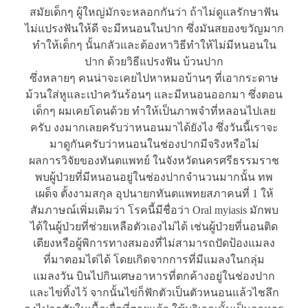
สมัยเด็กๆ ผู้ใหญ่มักจะหลอกกันว่า ถ้าไม่ดูแลรักษาฟัน
ไม่แปรงฟันให้ดี จะมีหนอนในปาก ซึ่งมันสยองขวัญมาก
ทำให้เด็กๆ นั้นกลัวและต้องหาวิธีทำให้ไม่มีหนอนใน
ปาก ด้วยวิธีแปรงฟัน บ้วนปาก
ซึ่งหลายๆ คนน่าจะเคยไปหาหมอบ้านๆ ที่เอากระดาษ
ม้วนใส่หูและเป่าควันร้อนๆ และมีหนอนออกมา ซึ่งตอน
เด็กๆ ผมเคยโดนด้วย ทำให้เป็นภาพจำที่หลอนไปเลย
ครับ งงมากเลยครับว่าหนอนมาได้ยังไง ซึ่งวันนี้เราจะ
มาดูกันครับว่าหนอนในช่องปากมีจริงหรือไม่
ผลการวิจัยของทันตแพทย์ ในจังหวัดนครศรีธรรมราช
พบผู้ป่วยที่มีหนอนอยู่ในช่องปากจำนวนมากนั้น ทพ
เผด็จ ตั้งงามสกุล อุปนายกทันตแพทยสภาคนที่ 1 ให้
สัมภาษณ์เพิ่มเติมว่า โรคนี้มีชื่อว่า Oral myiasis มักพบ
ได้ในผู้ป่วยที่ช่วยเหลือตัวเองไม่ได้ เช่นผู้ป่วยที่นอนติด
เตียงหรือผู้พิการทางสมองที่ไม่สามารถปัดป้องแมลง
ที่มาตอมไต่ได้ โดยเกิดจากการที่มีแมลงในกลุ่ม
แมลงวัน บินไปกินเศษอาหารที่ตกค้างอยู่ในช่องปาก
และไข่ทิ้งไว้ จากนั้นไข่ก็ฟักตัวเป็นตัวหนอนแล้วไชลึก