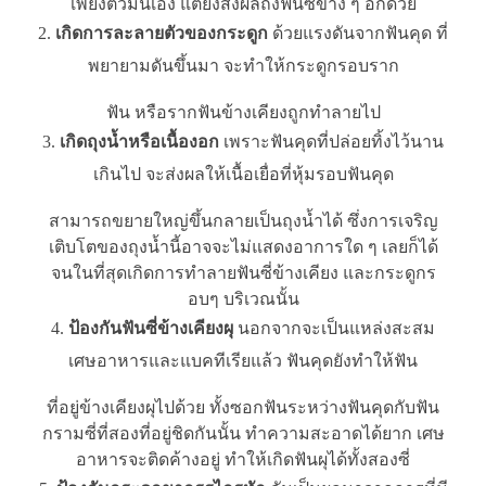
เพียงตัวมันเอง แต่ยังส่งผลถึงฟันซี่ข้าง ๆ อีกด้วย
เกิดการละลายตัวของกระดูก
ด้วยแรงดันจากฟันคุด ที่
พยายามดันขึ้นมา จะทำให้กระดูกรอบราก
ฟัน หรือรากฟันข้างเคียงถูกทำลายไป
เกิดถุงน้ำหรือเนื้องอก
เพราะฟันคุดที่ปล่อยทิ้งไว้นาน
เกินไป จะส่งผลให้เนื้อเยื่อที่หุ้มรอบฟันคุด
สามารถขยายใหญ่ขึ้นกลายเป็นถุงน้ำได้ ซึ่งการเจริญ
เติบโตของถุงน้ำนี้อาจจะไม่แสดงอาการใด ๆ เลยก็ได้
จนในที่สุดเกิดการทำลายฟันซี่ข้างเคียง และกระดูกร
อบๆ บริเวณนั้น
ป้องกันฟันซี่ข้างเคียงผุ
นอกจากจะเป็นแหล่งสะสม
เศษอาหารและแบคทีเรียแล้ว ฟันคุดยังทำให้ฟัน
ที่อยู่ข้างเคียงผุไปด้วย ทั้งซอกฟันระหว่างฟันคุดกับฟัน
กรามซี่ที่สองที่อยู่ชิดกันนั้น ทำความสะอาดได้ยาก เศษ
อาหารจะติดค้างอยู่ ทำให้เกิดฟันผุได้ทั้งสองซี่