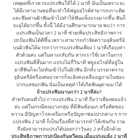
เหตุผลที่เราควรแปรงฟันให้ได้ 2 นาที นั่นเป็นเพราะจะ
ได้มีเวลานานพอที่จะทำให้ฟลูออไรด์สามารถเกาะติด
และซึมผ่านผิวฟันเข้าไปทำให้ฟันแข็งแรงมากขึ้น ฟันก็
จะผุได้ยากขึ้น ทั้งนี้ ได้มีงานศึกษามากมาย พบว่า การ
แปรงฟันเป็นเวลา 2 นาที ช่วยเพิ่มประสิทธิภาพการ
ปกป้องฟันได้ดีขึ้น เพราะสามารถกำจัดคราบจุลินทรีย์
บนผิวฟันได้มากกว่าการแปรงฟันเพียง 1 นาทีเกือบเท่า
ตัวด้วยค่ะ แต่ในทางกลับกัน หากเราใช้เวลาในการ
แปรงฟันที่สั้นมาก แปรงไม่กี่วินาที ฟลูออไรด์ที่อยู่ใน
ยาสีฟันก็จะไม่ทันเข้าไปในผิวฟัน อีกทั้ง บรรดาคราบ
จุลินทรีย์หรือเศษอาหารก็จะยังคงเหลืออยู่ภายในช่อง
ปากแลซอกฟัน นั่นเป็นเหตุทำให้เกิดฟันผุตามมาได้
ถ้าแปรงฟันนานกว่า 2 นาทีล่ะ?
สำหรับคนทั่วไป การแปรงฟัน 2 นาที ถือว่าเพียงพอแล้ว
ค่ะ แต่ในกรณีคนบางกลุ่ม ที่มีฟันซ้อนเก หรือติดของ
หวาน มีปัญหาโรคเหงือกหรือปัญหาช่องปากต่าง ๆ การ
แปรงฟัน 2 นาที ก็เป็นเรื่องที่สามารถทำได้เช่นกัน รวม
ถึงยังสามารถแปรงได้บ่อยกว่าวันละ 2 ครั้งอีกด้วย
ประสิทธิภาพการปกป้องกันทวีคูณ เมื่อแปรงแห้ง 2 นาที