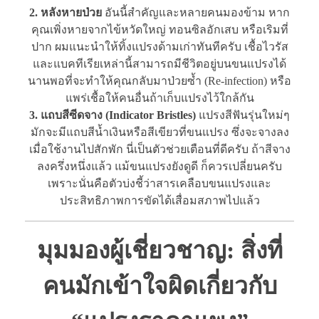
2. หลังหายป่วย
อันนี้สำคัญและหลายคนมองข้าม หาก
คุณเพิ่งหายจากไข้หวัดใหญ่ ทอนซิลอักเสบ หรือเริมที่
ปาก ผมแนะนำให้ทิ้งแปรงด้ามเก่าทันทีครับ เชื้อไวรัส
และแบคทีเรียเหล่านี้สามารถมีชีวิตอยู่บนขนแปรงได้
นานพอที่จะทำให้คุณกลับมาป่วยซ้ำ (Re-infection) หรือ
แพร่เชื้อให้คนอื่นถ้าเก็บแปรงไว้ใกล้กัน
3. แถบสีซีดจาง (Indicator Bristles)
แปรงสีฟันรุ่นใหม่ๆ
มักจะมีแถบสีน้ำเงินหรือสีเขียวที่ขนแปรง ซึ่งจะจางลง
เมื่อใช้งานไปสักพัก นี่เป็นตัวช่วยเตือนที่ดีครับ ถ้าสีจาง
ลงครึ่งหนึ่งแล้ว แม้ขนแปรงยังดูดี ก็ควรเปลี่ยนครับ
เพราะนั่นคือตัวบ่งชี้ว่าสารเคลือบขนแปรงและ
ประสิทธิภาพการขัดได้เสื่อมสภาพไปแล้ว
มุมมองผู้เชี่ยวชาญ: สิ่งที่
คนมักเข้าใจผิดเกี่ยวกับ