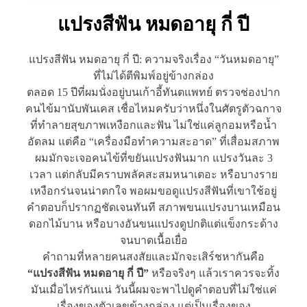
แปรงสีฟัน หมดอายุ กี่ ปี
แปรงสีฟัน หมดอายุ กี่ ปี: ความจริงเรื่อง “วันหมดอายุ”
ที่ไม่ได้ตีพิมพ์อยู่ข้างกล่อง
ตลอด 15 ปีที่ผมนั่งอยู่บนเก้าอี้ทันตแพทย์ ตรวจช่องปาก
คนไข้มานับพันเคส เชื่อไหมครับว่าหนึ่งในศัตรูตัวฉกาจ
ที่ทำลายสุขภาพเหงือกและฟัน ไม่ใช่แค่ลูกอมหรือน้ำ
อัดลม แต่คือ “เครื่องมือทำความสะอาด” ที่เสื่อมสภาพ
ผมมักจะเจอคนไข้ที่ขยันแปรงฟันมาก แปรงวันละ 3
เวลา แต่กลับมีคราบพลัคสะสมหนาเตอะ หรือบางราย
เหงือกร่นจนน่าตกใจ พอผมขอดูแปรงสีฟันที่เขาใช้อยู่
คำตอบก็ปรากฏชัดเจนทันที สภาพขนแปรงบานเหมือน
ดอกไม้บาน หรือบางอันขนแปรงดูปกติแต่แข็งกระด้าง
จนบาดเนื้อเยื่อ
คำถามที่หลายคนสงสัยและมักจะเสิร์ชหากันคือ
“แปรงสีฟัน หมดอายุ กี่ ปี”
หรือจริงๆ แล้วเราควรจะทิ้ง
มันเมื่อไหร่กันแน่ วันนี้ผมจะพาไปดูคำตอบที่ไม่ใช่แค่
เรื่องของตัวเลขข้างกล่อง แต่เป็นเรื่องของ