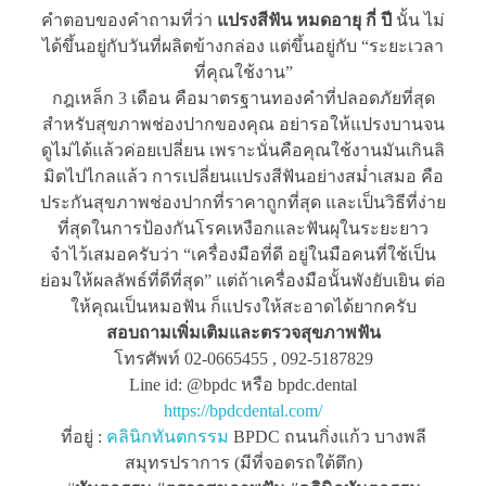
คำตอบของคำถามที่ว่า
แปรงสีฟัน หมดอายุ กี่ ปี
นั้น ไม่
ได้ขึ้นอยู่กับวันที่ผลิตข้างกล่อง แต่ขึ้นอยู่กับ “ระยะเวลา
ที่คุณใช้งาน”
กฎเหล็ก 3 เดือน คือมาตรฐานทองคำที่ปลอดภัยที่สุด
สำหรับสุขภาพช่องปากของคุณ อย่ารอให้แปรงบานจน
ดูไม่ได้แล้วค่อยเปลี่ยน เพราะนั่นคือคุณใช้งานมันเกินลิ
มิตไปไกลแล้ว การเปลี่ยนแปรงสีฟันอย่างสม่ำเสมอ คือ
ประกันสุขภาพช่องปากที่ราคาถูกที่สุด และเป็นวิธีที่ง่าย
ที่สุดในการป้องกันโรคเหงือกและฟันผุในระยะยาว
จำไว้เสมอครับว่า “เครื่องมือที่ดี อยู่ในมือคนที่ใช้เป็น
ย่อมให้ผลลัพธ์ที่ดีที่สุด” แต่ถ้าเครื่องมือนั้นพังยับเยิน ต่อ
ให้คุณเป็นหมอฟัน ก็แปรงให้สะอาดได้ยากครับ
สอบถามเพิ่มเติมและตรวจสุขภาพฟัน
โทรศัพท์ 02-0665455 , 092-5187829
Line id: @bpdc หรือ bpdc.dental
https://bpdcdental.com/
ที่อยู่ :
คลินิกทันตกรรม
BPDC ถนนกิ่งแก้ว บางพลี
สมุทรปราการ (มีที่จอดรถใต้ตึก)