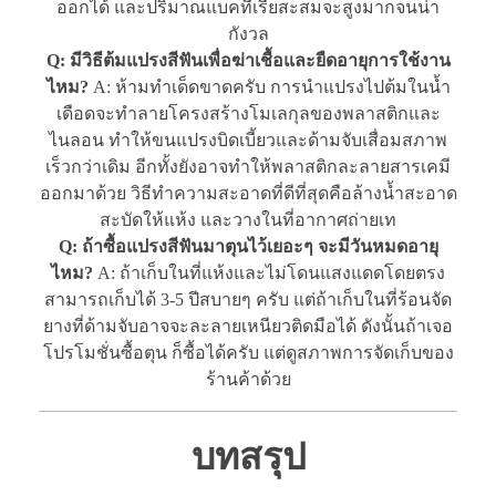
ออกได้ และปริมาณแบคทีเรียสะสมจะสูงมากจนน่า
กังวล
Q: มีวิธีต้มแปรงสีฟันเพื่อฆ่าเชื้อและยืดอายุการใช้งาน
ไหม?
A: ห้ามทำเด็ดขาดครับ การนำแปรงไปต้มในน้ำ
เดือดจะทำลายโครงสร้างโมเลกุลของพลาสติกและ
ไนลอน ทำให้ขนแปรงบิดเบี้ยวและด้ามจับเสื่อมสภาพ
เร็วกว่าเดิม อีกทั้งยังอาจทำให้พลาสติกละลายสารเคมี
ออกมาด้วย วิธีทำความสะอาดที่ดีที่สุดคือล้างน้ำสะอาด
สะบัดให้แห้ง และวางในที่อากาศถ่ายเท
Q: ถ้าซื้อแปรงสีฟันมาตุนไว้เยอะๆ จะมีวันหมดอายุ
ไหม?
A: ถ้าเก็บในที่แห้งและไม่โดนแสงแดดโดยตรง
สามารถเก็บได้ 3-5 ปีสบายๆ ครับ แต่ถ้าเก็บในที่ร้อนจัด
ยางที่ด้ามจับอาจจะละลายเหนียวติดมือได้ ดังนั้นถ้าเจอ
โปรโมชั่นซื้อตุน ก็ซื้อได้ครับ แต่ดูสภาพการจัดเก็บของ
ร้านค้าด้วย
บทสรุป