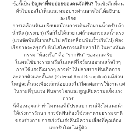
ข้อนี้เป็น
ปัญหาที่พบบ่อยของคนจัดฟัน?
ในเชิงลึกที่คน
ทั่วไปมองไม่เห็นและหมอบางท่านอาจไม่ได้อธิบาย
ละเอียด
การเคลื่อนฟันเปรียบเสมือนการเดินเรือผ่านน้ำครับ ถ้า
น้ำนิ่ง (แรงเบา) เรือก็ไปได้สวย แต่ถ้าเจอกระแสน้ำแรง
(แรงจัดฟันที่มากเกินไป หรือเคลื่อนฟันเร็วเกินไป) ท้อง
เรืออาจจะครูดกับหินโสโครกจนเสียหายได้ ในทางทันต
กรรม “ท้องเรือ” คือ “รากฟัน” ของคุณครับ
ในคนไข้บางราย หรือในเคสที่ใจร้อนอยากเสร็จไวๆ
การใช้แรงดึงมากๆ อาจทำให้ปลายรากฟันเกิดการ
ละลายตัวและสั้นลง (External Root Resorption) แม้ส่วน
ใหญ่จะสั้นลงเพียงเล็กน้อยและไม่มีผลต่อการใช้งาน แต่
ในรายที่รุนแรง ฟันอาจโยกและสูญเสียความแข็งแรง
ถาวร
นี่คือเหตุผลว่าทำไมหมอที่มีประสบการณ์จึงไม่แนะนำ
ให้เร่งการรักษา การจัดฟันต้องใช้เวลาตามธรรมชาติ
ของร่างกาย การเร่งวันเร่งคืนมีความเสี่ยงที่คุณต้อง
แบกรับโดยไม่รู้ตัว