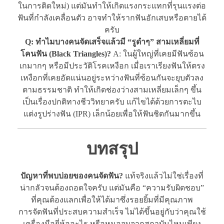
ในการติดใหม่) แต่มันทำให้เกิดแรงกระแทกที่รุนแรงต่อ
ฟันที่กำลังเคลื่อนตัว อาจทำให้รากฟันอักเสบหรือตายได้
ครับ
Q: ทำไมบางคนจัดเสร็จแล้วมี “รูดำๆ” สามเหลี่ยมที่
โคนฟัน (Black Triangles)?
A: ในผู้ใหญ่ที่เคยมีฟันซ้อน
เกมากๆ หรือมีประวัติโรคเหงือก เมื่อเราเรียงฟันให้ตรง
เหงือกที่เคยอัดแน่นอยู่ระหว่างฟันที่ซ้อนกันจะยุบตัวลง
ตามธรรมชาติ ทำให้เกิดช่องว่างสามเหลี่ยมเล็กๆ ขึ้น
เป็นเรื่องปกติทางชีววิทยาครับ แก้ไขได้ด้วยการตะไบ
แต่งรูปร่างฟัน (IPR) เล็กน้อยเพื่อให้ฟันชิดกันมากขึ้น
บทสรุป
ปัญหาที่พบบ่อยของคนจัดฟัน?
แท้จริงแล้วไม่ใช่เรื่องที่
น่ากลัวจนต้องถอดใจครับ แต่มันคือ “ความรับผิดชอบ”
ที่คุณต้องแลกเพื่อให้ได้มาซึ่งรอยยิ้มที่มีคุณภาพ
การจัดฟันที่ประสบความสำเร็จ ไม่ได้ขึ้นอยู่กับว่าคุณใช้
เครื่องมือยี่ห้ออะไร หรือหมอจบจากสถาบันไหนเพียง