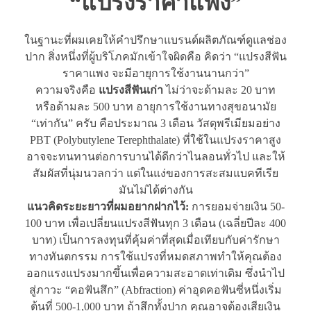
“แปรงราคาแพง”
ในฐานะที่ผมเคยให้คำปรึกษาแบรนด์ผลิตภัณฑ์ดูแลช่อง
ปาก สิ่งหนึ่งที่ผู้บริโภคมักเข้าใจผิดคือ คิดว่า “แปรงสีฟัน
ราคาแพง จะมีอายุการใช้งานนานกว่า”
ความจริงคือ
แปรงสีฟันเก่า
ไม่ว่าจะด้ามละ 20 บาท
หรือด้ามละ 500 บาท อายุการใช้งานทางสุขอนามัย
“เท่ากัน” ครับ คือประมาณ 3 เดือน วัสดุพรีเมียมอย่าง
PBT (Polybutylene Terephthalate) ที่ใช้ในแปรงราคาสูง
อาจจะทนทานต่อการบานได้ดีกว่าไนลอนทั่วไป และให้
สัมผัสที่นุ่มนวลกว่า แต่ในแง่ของการสะสมแบคทีเรีย
มันไม่ได้ต่างกัน
แนวคิดระยะยาวที่ผมอยากฝากไว้:
การยอมจ่ายเงิน 50-
100 บาท เพื่อเปลี่ยนแปรงสีฟันทุก 3 เดือน (เฉลี่ยปีละ 400
บาท) เป็นการลงทุนที่คุ้มค่าที่สุดเมื่อเทียบกับค่ารักษา
ทางทันตกรรม การใช้แปรงที่หมดสภาพทำให้คุณต้อง
ออกแรงแปรงมากขึ้นเพื่อความสะอาดเท่าเดิม ซึ่งนำไป
สู่ภาวะ “คอฟันสึก” (Abfraction) ค่าอุดคอฟันซี่หนึ่งเริ่ม
ต้นที่ 500-1,000 บาท ถ้าสึกทั้งปาก คุณอาจต้องเสียเงิน