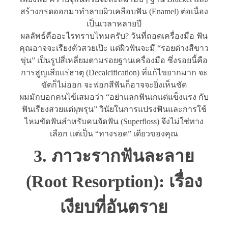
สร้างกรดออกมาทำลายผิวเคลือบฟัน (Enamel) ต่อเนื่อง
เป็นเวลาหลายปี
ผลลัพธ์คืออะไรทราบไหมครับ? วันที่ถอดเครื่องมือ ฟัน
คุณอาจจะเรียงตัวสวยเป๊ะ แต่ผิวฟันจะมี “รอยด่างสีขาว
ขุ่น” เป็นรูปสี่เหลี่ยมตามรอยฐานเครื่องมือ ซึ่งรอยนี้คือ
การสูญเสียแร่ธาตุ (Decalcification) ที่แก้ไขยากมาก จะ
ขัดก็ไม่ออก จะฟอกสีฟันก็อาจจะยิ่งเห็นชัด
ผมมักบอกคนไข้เสมอว่า “อย่าแลกฟันเกแต่แข็งแรง กับ
ฟันเรียงสวยแต่ผุพรุน” วินัยในการแปรงฟันและการใช้
ไหมขัดฟันสำหรับคนจัดฟัน (Superfloss) จึงไม่ใช่ทาง
เลือก แต่เป็น “ทางรอด” เดียวของคุณ
3. ภาวะรากฟันละลาย
(Root Resorption): เรื่อง
เงียบที่อันตราย