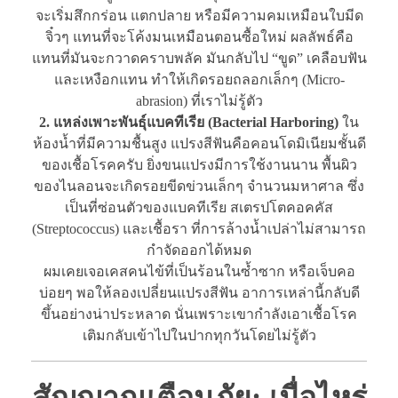
จะเริ่มสึกกร่อน แตกปลาย หรือมีความคมเหมือนใบมีด
จิ๋วๆ แทนที่จะโค้งมนเหมือนตอนซื้อใหม่ ผลลัพธ์คือ
แทนที่มันจะกวาดคราบพลัค มันกลับไป “ขูด” เคลือบฟัน
และเหงือกแทน ทำให้เกิดรอยถลอกเล็กๆ (Micro-
abrasion) ที่เราไม่รู้ตัว
2. แหล่งเพาะพันธุ์แบคทีเรีย (Bacterial Harboring)
ใน
ห้องน้ำที่มีความชื้นสูง แปรงสีฟันคือคอนโดมิเนียมชั้นดี
ของเชื้อโรคครับ ยิ่งขนแปรงมีการใช้งานนาน พื้นผิว
ของไนลอนจะเกิดรอยขีดข่วนเล็กๆ จำนวนมหาศาล ซึ่ง
เป็นที่ซ่อนตัวของแบคทีเรีย สเตรปโตคอคคัส
(Streptococcus) และเชื้อรา ที่การล้างน้ำเปล่าไม่สามารถ
กำจัดออกได้หมด
ผมเคยเจอเคสคนไข้ที่เป็นร้อนในซ้ำซาก หรือเจ็บคอ
บ่อยๆ พอให้ลองเปลี่ยนแปรงสีฟัน อาการเหล่านี้กลับดี
ขึ้นอย่างน่าประหลาด นั่นเพราะเขากำลังเอาเชื้อโรค
เติมกลับเข้าไปในปากทุกวันโดยไม่รู้ตัว
สัญญาณเตือนภัย: เมื่อไหร่