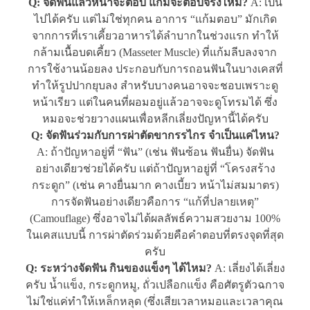
Q: จัดฟันแล้วหน้าจะตอบ แก้มจะตอบจริงไหม?
A: เป็น
ไปได้ครับ แต่ไม่ใช่ทุกคน อาการ “แก้มตอบ” มักเกิด
จากการที่เราเคี้ยวอาหารได้ลำบากในช่วงแรก ทำให้
กล้ามเนื้อบดเคี้ยว (Masseter Muscle) ที่แก้มลีบลงจาก
การใช้งานน้อยลง ประกอบกับการถอนฟันในบางเคสที่
ทำให้รูปปากยุบลง สำหรับบางคนอาจจะชอบเพราะดู
หน้าเรียว แต่ในคนที่ผอมอยู่แล้วอาจจะดูโทรมได้ ซึ่ง
หมอจะช่วยวางแผนเพื่อหลีกเลี่ยงปัญหานี้ได้ครับ
Q: จัดฟันร่วมกับการผ่าตัดขากรรไกร จำเป็นแค่ไหน?
A: ถ้าปัญหาอยู่ที่ “ฟัน” (เช่น ฟันซ้อน ฟันยื่น) จัดฟัน
อย่างเดียวช่วยได้ครับ แต่ถ้าปัญหาอยู่ที่ “โครงสร้าง
กระดูก” (เช่น คางยื่นมาก คางเบี้ยว หน้าไม่สมมาตร)
การจัดฟันอย่างเดียวคือการ “แก้ที่ปลายเหตุ”
(Camouflage) ซึ่งอาจไม่ได้ผลลัพธ์ความสวยงาม 100%
ในเคสแบบนี้ การผ่าตัดร่วมด้วยคือคำตอบที่ตรงจุดที่สุด
ครับ
Q: ระหว่างจัดฟัน กินของแข็งๆ ได้ไหม?
A: เลี่ยงได้เลี่ยง
ครับ น้ำแข็ง, กระดูกหมู, ถั่วเปลือกแข็ง คือศัตรูตัวฉกาจ
ไม่ใช่แค่ทำให้เหล็กหลุด (ซึ่งเสียเวลาหมอและเวลาคุณ