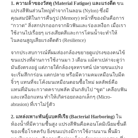
1. ความล้าของวัสดุ (Material Fatigue) และแรงดีด
ขน
แปรงสีฟันส่วนใหญ่ทำจากไนลอน (Nylon) ซึ่งมี
คุณสมบัติในการคืนรูป (Memory) หน้าที่ของมันคือการ
“กวาด” สิ่งสกปรกออกจากผิวฟันและร่องเหงือก เมื่อเรา
ใช้งานไปเรื่อยๆ แรงเสียดสีและการโดนน้ำจะทำให้
ไนลอนสูญเสียแรงดีดตัว (Resilience)
จากประสบการณ์ที่ผมส่องกล้องขยายดูแปรงของคนไข้
ขนแปรงที่ผ่านการใช้งานมา 3 เดือน แม้ตาเปล่าจะดูว่า
มันยังตรงอยู่ แต่ภายใต้กล้องจุลทรรศน์ ปลายขนแปรง
จะเริ่มสึกกร่อน แตกปลาย หรือมีความคมเหมือนใบมีด
จิ๋วๆ แทนที่จะโค้งมนเหมือนตอนซื้อใหม่ ผลลัพธ์คือ
แทนที่มันจะกวาดคราบพลัค มันกลับไป “ขูด” เคลือบฟัน
และเหงือกแทน ทำให้เกิดรอยถลอกเล็กๆ (Micro-
abrasion) ที่เราไม่รู้ตัว
2. แหล่งเพาะพันธุ์แบคทีเรีย (Bacterial Harboring)
ใน
ห้องน้ำที่มีความชื้นสูง แปรงสีฟันคือคอนโดมิเนียมชั้นดี
ของเชื้อโรคครับ ยิ่งขนแปรงมีการใช้งานนาน พื้นผิว