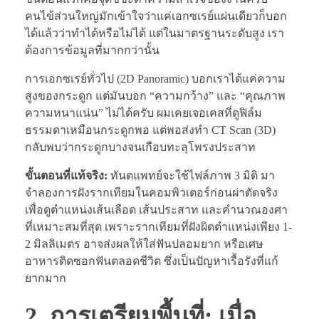
คนไข้ส่วนใหญ่มักเข้าใจว่าแค่เอกซเรย์แผ่นเดียวก็บอก
ได้แล้วว่าทำได้หรือไม่ได้ แต่ในมาตรฐานระดับสูง เรา
ต้องการข้อมูลที่มากกว่านั้น
การเอกซเรย์ทั่วไป (2D Panoramic) บอกเราได้แค่ความ
สูงของกระดูก แต่มันบอก “ความกว้าง” และ “คุณภาพ
ความหนาแน่น” ไม่ได้ครับ ผมเคยเจอเคสที่ดูฟิล์ม
ธรรมดาเหมือนกระดูกพอ แต่พอส่งทำ CT Scan (3D)
กลับพบว่ากระดูกบางจนเกือบทะลุโพรงประสาท
ขั้นตอนที่แท้จริง:
ทันตแพทย์จะใช้ไฟล์ภาพ 3 มิติ มา
จำลองการฝังรากเทียมในคอมพิวเตอร์ก่อนผ่าตัดจริง
เพื่อดูตำแหน่งเส้นเลือด เส้นประสาท และคำนวณองศา
ที่เหมาะสมที่สุด เพราะรากเทียมที่ฝังผิดตำแหน่งเพียง 1-
2 มิลลิเมตร อาจส่งผลให้ใส่ฟันปลอมยาก หรือเศษ
อาหารติดซอกฟันตลอดชีวิต ซึ่งเป็นปัญหาเรื้อรังที่แก้
ยากมาก
2. การเตรียมพื้นที่: เมื่อ