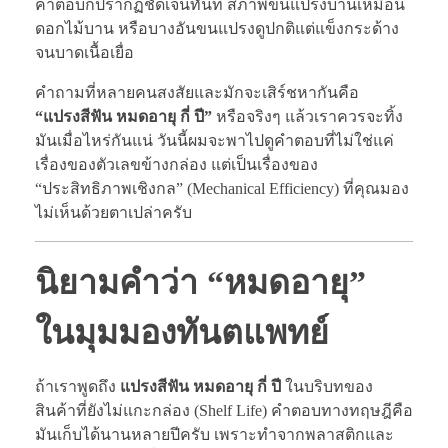
คำตอบก็ปรากฏชัดเจนทันที สภาพขนแปรงบานเหมือน
ดอกไม้บาน หรือบางอันขนแปรงดูปกติแต่แข็งกระด้าง
จนบาดเนื้อเยื่อ
คำถามที่หลายคนสงสัยและมักจะเสิร์ชหากันคือ
“แปรงสีฟัน หมดอายุ กี่ ปี”
หรือจริงๆ แล้วเราควรจะทิ้ง
มันเมื่อไหร่กันแน่ วันนี้ผมจะพาไปดูคำตอบที่ไม่ใช่แค่
เรื่องของตัวเลขข้างกล่อง แต่เป็นเรื่องของ
“ประสิทธิภาพเชิงกล” (Mechanical Efficiency) ที่คุณมอง
ไม่เห็นด้วยตาเปล่าครับ
นิยามคำว่า “หมดอายุ”
ในมุมมองทันตแพทย์
ถ้าเราพูดถึง
แปรงสีฟัน หมดอายุ กี่ ปี
ในบริบทของ
สินค้าที่ยังไม่แกะกล่อง (Shelf Life) คำตอบทางทฤษฎีคือ
มันเก็บได้นานหลายปีครับ เพราะทำจากพลาสติกและ