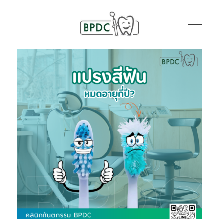
BPDC
แค่เว็บเวิร์ดเพรสเว็บหนึ่ง