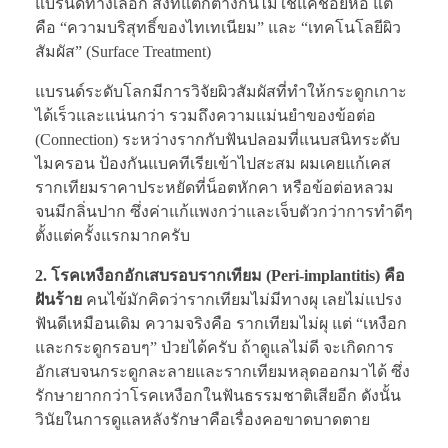
แบรนด์ทางเลือก สิ่งที่แตกต่างกันไม่ใช่แค่ชื่อยี่ห้อ แต่
คือ “ความบริสุทธิ์ของไทเทเนียม” และ “เทคโนโลยีผิว
สัมผัส” (Surface Treatment)
แบรนด์ระดับโลกมีการวิจัยผิวสัมผัสที่ทำให้กระดูกเกาะ
ได้เร็วและแน่นกว่า รวมถึงความแม่นยำของข้อต่อ
(Connection) ระหว่างรากกับฟันปลอมที่แนบสนิทระดับ
ไมครอน ป้องกันแบคทีเรียเข้าไปสะสม ผมเคยแก้เคส
รากเทียมราคาประหยัดที่น็อตหักคา หรือข้อต่อหลวม
จนมีกลิ่นปาก ซึ่งค่าแก้แพงกว่าและเจ็บตัวกว่าการทำดีๆ
ตั้งแต่ครั้งแรกมากครับ
2. โรคเหงือกอักเสบรอบรากเทียม (Peri-implantitis) คือ
ฝันร้าย
คนไข้มักคิดว่ารากเทียมไม่มีทางผุ เลยไม่แปรง
ฟันดีเหมือนเดิม ความจริงคือ รากเทียมไม่ผุ แต่ “เหงือก
และกระดูกรอบๆ” ป่วยได้ครับ ถ้าดูแลไม่ดี จะเกิดการ
อักเสบจนกระดูกละลายและรากเทียมหลุดออกมาได้ ซึ่ง
รักษายากกว่าโรคเหงือกในฟันธรรมชาติเสียอีก ดังนั้น
วินัยในการดูแลหลังรักษาคือเรื่องคอขาดบาดตาย