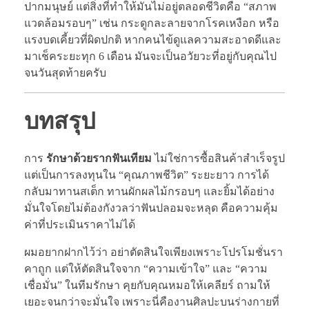
ปากมนุษย์ แต่สิ่งที่ทำให้มันไม่อยู่ตลอดชีวิตคือ “สภาพ
แวดล้อมรอบๆ” เช่น กระดูกละลายจากโรคเหงือก หรือ
แรงบดเคี้ยวที่ผิดปกติ หากคนไข้ดูแลความสะอาดดีและ
มาเช็คระยะทุก 6 เดือน มันจะเป็นอวัยวะที่อยู่กับคุณไป
จนวันสุดท้ายครับ
บทสรุป
การ
รักษาด้วยรากฟันเทียม
ไม่ใช่การซื้อสินค้าสำเร็จรูป
แต่เป็นการลงทุนใน “คุณภาพชีวิต” ระยะยาว การได้
กลับมาทานสเต็ก ทานผักผลไม้กรอบๆ และยิ้มได้อย่าง
มั่นใจโดยไม่ต้องกังวลว่าฟันปลอมจะหลุด คือความคุ้ม
ค่าที่ประเมินราคาไม่ได้
ผมอยากฝากไว้ว่า อย่าตัดสินใจเพียงเพราะโปรโมชั่นรา
คาถูก แต่ให้ตัดสินใจจาก “ความเข้าใจ” และ “ความ
เชื่อมั่น” ในทีมรักษา คุยกับคุณหมอให้เคลียร์ ถามให้
เยอะจนกว่าจะมั่นใจ เพราะนี่คืองานศิลปะบนร่างกายที่