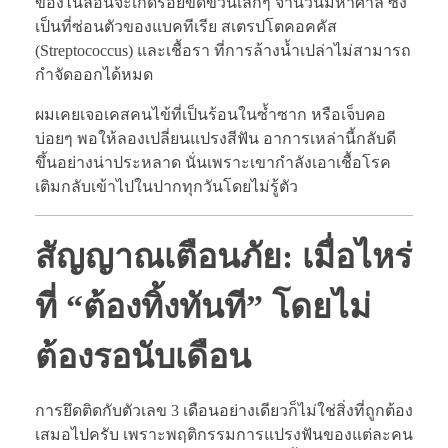
ของไนลอนจะเกิดรอยขีดข่วนเล็กๆ จำนวนมหาศาล ซึ่ง
เป็นที่ซ่อนตัวของแบคทีเรีย สเตรปโตคอคคัส
(Streptococcus) และเชื้อรา ที่การล้างน้ำเปล่าไม่สามารถ
กำจัดออกได้หมด
ผมเคยเจอเคสคนไข้ที่เป็นร้อนในซ้ำซาก หรือเจ็บคอ
บ่อยๆ พอให้ลองเปลี่ยนแปรงสีฟัน อาการเหล่านี้กลับดี
ขึ้นอย่างน่าประหลาด นั่นเพราะเขากำลังเอาเชื้อโรค
เติมกลับเข้าไปในปากทุกวันโดยไม่รู้ตัว
สัญญาณเตือนภัย: เมื่อไหร่
ที่ “ต้องทิ้งทันที” โดยไม่
ต้องรอนับเดือน
การยึดติดกับตัวเลข 3 เดือนอย่างเดียวก็ไม่ใช่สิ่งที่ถูกต้อง
เสมอไปครับ เพราะพฤติกรรมการแปรงฟันของแต่ละคน