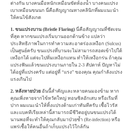
ต่างกัน บางคนมือหนักเหมือนขัดห้องน้ำ บางคนแปรง
เบาเหมือนขนนก นี่คือสัญญาณทางคลินิกที่ผมแนะนำ
ให้คนไข้สังเกต
1. ขนแปรงบาน (Bristle Flaring)
นี่คือสัญญาณที่ชัดเจน
ที่สุด หากขนแปรงเริ่มบานออกด้านข้าง แปลว่า
ประสิทธิภาพในการทำความสะอาดร่องเหงือก (Sulcus)
เป็นศูนย์ครับ ขนแปรงที่บานจะไม่สามารถสอดเข้าไปใต้
เหงือกได้ แต่จะไปทิ่มเหงือกแทน ทำให้เหงือกร่น ถ้าคุณ
แปรงฟันแล้วขนแปรงบานภายใน 2-3 สัปดาห์ ปัญหาไม่
ได้อยู่ที่แปรงครับ แต่อยู่ที่ “แรง” ของคุณ คุณกำลังแปรง
แรงเกินไป
2. หลังหายป่วย
อันนี้สำคัญและหลายคนมองข้าม หาก
คุณเพิ่งหายจากไข้หวัดใหญ่ ทอนซิลอักเสบ หรือเริมที่
ปาก ผมแนะนำให้ทิ้งแปรงด้ามเก่าทันทีครับ เชื้อไวรัส
และแบคทีเรียเหล่านี้สามารถมีชีวิตอยู่บนขนแปรงได้
นานพอที่จะทำให้คุณกลับมาป่วยซ้ำ (Re-infection) หรือ
แพร่เชื้อให้คนอื่นถ้าเก็บแปรงไว้ใกล้กัน