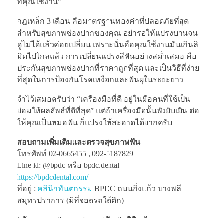
ที่คุณใช้งาน”
กฎเหล็ก 3 เดือน คือมาตรฐานทองคำที่ปลอดภัยที่สุด
สำหรับสุขภาพช่องปากของคุณ อย่ารอให้แปรงบานจน
ดูไม่ได้แล้วค่อยเปลี่ยน เพราะนั่นคือคุณใช้งานมันเกินลิ
มิตไปไกลแล้ว การเปลี่ยนแปรงสีฟันอย่างสม่ำเสมอ คือ
ประกันสุขภาพช่องปากที่ราคาถูกที่สุด และเป็นวิธีที่ง่าย
ที่สุดในการป้องกันโรคเหงือกและฟันผุในระยะยาว
จำไว้เสมอครับว่า “เครื่องมือที่ดี อยู่ในมือคนที่ใช้เป็น
ย่อมให้ผลลัพธ์ที่ดีที่สุด” แต่ถ้าเครื่องมือนั้นพังยับเยิน ต่อ
ให้คุณเป็นหมอฟัน ก็แปรงให้สะอาดได้ยากครับ
สอบถามเพิ่มเติมและตรวจสุขภาพฟัน
โทรศัพท์ 02-0665455 , 092-5187829
Line id: @bpdc หรือ bpdc.dental
https://bpdcdental.com/
ที่อยู่ :
คลินิกทันตกรรม
BPDC ถนนกิ่งแก้ว บางพลี
สมุทรปราการ (มีที่จอดรถใต้ตึก)