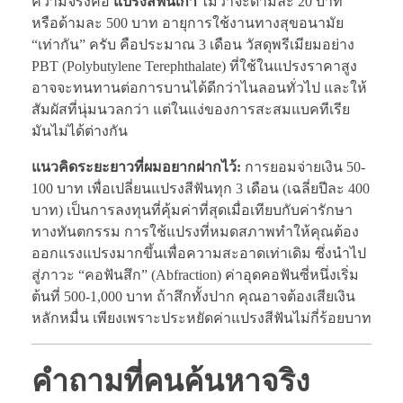
ความจริงคือ
แปรงสีฟันเก่า
ไม่ว่าจะด้ามละ 20 บาท
หรือด้ามละ 500 บาท อายุการใช้งานทางสุขอนามัย
“เท่ากัน” ครับ คือประมาณ 3 เดือน วัสดุพรีเมียมอย่าง
PBT (Polybutylene Terephthalate) ที่ใช้ในแปรงราคาสูง
อาจจะทนทานต่อการบานได้ดีกว่าไนลอนทั่วไป และให้
สัมผัสที่นุ่มนวลกว่า แต่ในแง่ของการสะสมแบคทีเรีย
มันไม่ได้ต่างกัน
แนวคิดระยะยาวที่ผมอยากฝากไว้:
การยอมจ่ายเงิน 50-
100 บาท เพื่อเปลี่ยนแปรงสีฟันทุก 3 เดือน (เฉลี่ยปีละ 400
บาท) เป็นการลงทุนที่คุ้มค่าที่สุดเมื่อเทียบกับค่ารักษา
ทางทันตกรรม การใช้แปรงที่หมดสภาพทำให้คุณต้อง
ออกแรงแปรงมากขึ้นเพื่อความสะอาดเท่าเดิม ซึ่งนำไป
สู่ภาวะ “คอฟันสึก” (Abfraction) ค่าอุดคอฟันซี่หนึ่งเริ่ม
ต้นที่ 500-1,000 บาท ถ้าสึกทั้งปาก คุณอาจต้องเสียเงิน
หลักหมื่น เพียงเพราะประหยัดค่าแปรงสีฟันไม่กี่ร้อยบาท
คำถามที่คนค้นหาจริง