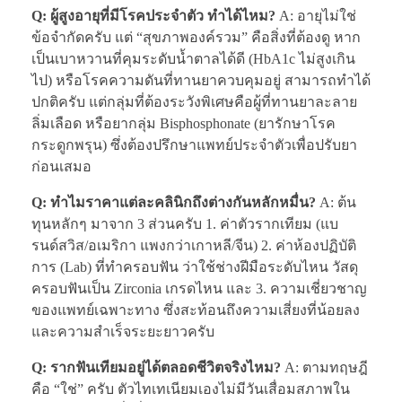
Q: ผู้สูงอายุที่มีโรคประจำตัว ทำได้ไหม?
A: อายุไม่ใช่
ข้อจำกัดครับ แต่ “สุขภาพองค์รวม” คือสิ่งที่ต้องดู หาก
เป็นเบาหวานที่คุมระดับน้ำตาลได้ดี (HbA1c ไม่สูงเกิน
ไป) หรือโรคความดันที่ทานยาควบคุมอยู่ สามารถทำได้
ปกติครับ แต่กลุ่มที่ต้องระวังพิเศษคือผู้ที่ทานยาละลาย
ลิ่มเลือด หรือยากลุ่ม Bisphosphonate (ยารักษาโรค
กระดูกพรุน) ซึ่งต้องปรึกษาแพทย์ประจำตัวเพื่อปรับยา
ก่อนเสมอ
Q: ทำไมราคาแต่ละคลินิกถึงต่างกันหลักหมื่น?
A: ต้น
ทุนหลักๆ มาจาก 3 ส่วนครับ 1. ค่าตัวรากเทียม (แบ
รนด์สวิส/อเมริกา แพงกว่าเกาหลี/จีน) 2. ค่าห้องปฏิบัติ
การ (Lab) ที่ทำครอบฟัน ว่าใช้ช่างฝีมือระดับไหน วัสดุ
ครอบฟันเป็น Zirconia เกรดไหน และ 3. ความเชี่ยวชาญ
ของแพทย์เฉพาะทาง ซึ่งสะท้อนถึงความเสี่ยงที่น้อยลง
และความสำเร็จระยะยาวครับ
Q: รากฟันเทียมอยู่ได้ตลอดชีวิตจริงไหม?
A: ตามทฤษฎี
คือ “ใช่” ครับ ตัวไทเทเนียมเองไม่มีวันเสื่อมสภาพใน