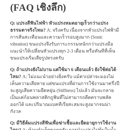
(FAQ เชิงลึก)
Q: แปรงสีฟันไฟฟ้า หัวแปรงหมดอายุเร็วกว่าแปรง
ธรรมดาจริงไหม?
A: จริงครับ เนื่องจากหัวแปรงไฟฟ้ามี
การสั่นสะเทือนและความเร็วรอบสูงมาก (Sonic
vibration) ขนแปรงจึงรับภาระกรรมหนักกว่าแปรงมือ
แนะนำให้เปลี่ยนหัวแปรงทุก 2-3 เดือน หรือทันทีที่เห็น
ขนแปรงเริ่มเสียรูปทรงครับ
Q: ถ้าแปรงยังไม่บาน แต่ใช้มา 6 เดือนแล้ว ยังใช้ต่อได้
ไหม?
A: ไม่แนะนำอย่างยิ่งครับ แม้ตาเปล่าจะมองไม่
เห็นความเสียหาย แต่ขนแปรงที่ผ่านการใช้งานมาครึ่งปี
จะสูญเสียความยืดหยุ่น (Stiffness) ไปแล้ว มันจะกลาย
เป็นแค่ก้อนพลาสติกถูฟันที่ไม่สามารถดีดคราบพลัค
ออกได้ และปริมาณแบคทีเรียสะสมจะสูงมากจนน่า
กังวล
Q: มีวิธีต้มแปรงสีฟันเพื่อฆ่าเชื้อและยืดอายุการใช้งาน
ไหม?
A: ห้ามทำเด็ดขาดครับ การนำแปรงไปต้มในน้ำ