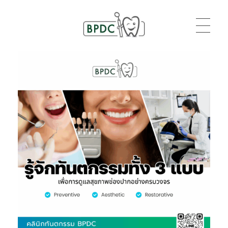
BPDC
แค่เว็บเวิร์ดเพรสเว็บหนึ่ง