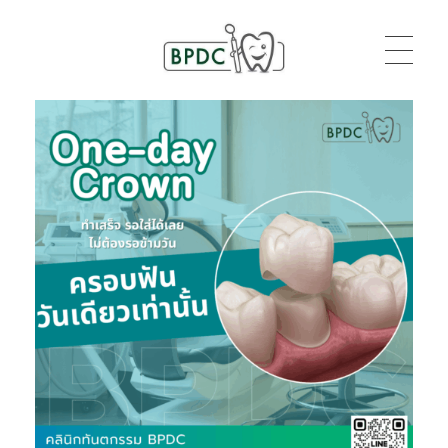
BPDC
แค่เว็บเวิร์ดเพรสเว็บหนึ่ง