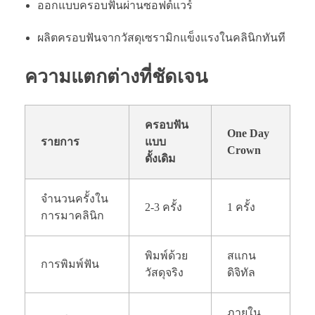
ออกแบบครอบฟันผ่านซอฟต์แวร์
ผลิตครอบฟันจากวัสดุเซรามิกแข็งแรงในคลินิกทันที
ความแตกต่างที่ชัดเจน
ครอบฟัน
One Day
รายการ
แบบ
Crown
ดั้งเดิม
จำนวนครั้งใน
2-3 ครั้ง
1 ครั้ง
การมาคลินิก
พิมพ์ด้วย
สแกน
การพิมพ์ฟัน
วัสดุจริง
ดิจิทัล
ภายใน