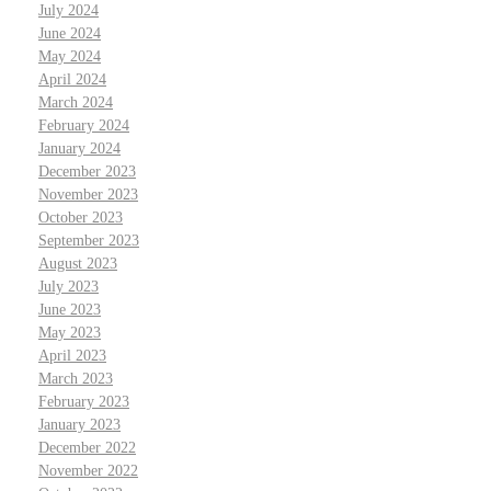
July 2024
June 2024
May 2024
April 2024
March 2024
February 2024
January 2024
December 2023
November 2023
October 2023
September 2023
August 2023
July 2023
June 2023
May 2023
April 2023
March 2023
February 2023
January 2023
December 2022
November 2022