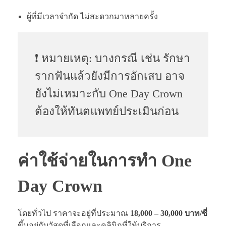
ผู้ที่มีเวลาจำกัด ไม่สะดวกมาหลายครั้ง
❗ หมายเหตุ: บางกรณี เช่น รักษา
รากฟันแล้วยังมีการอักเสบ อาจ
ยังไม่เหมาะกับ One Day Crown
ต้องให้ทันตแพทย์ประเมินก่อน
ค่าใช้จ่ายในการทำ One
Day Crown
โดยทั่วไป ราคาจะอยู่ที่ประมาณ
18,000 – 30,000 บาท/ซี่
ขึ้นอยู่กับวัสดุที่เลือกและคลินิกที่ให้บริการ