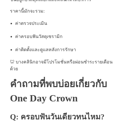
ราคานี้มักจะรวม:
ค่าตรวจประเมิน
ค่าครอบฟันวัสดุเซรามิก
ค่าติดตั้งและดูแลหลังการรักษา
🦷 บางคลินิกอาจมีโปรโมชั่นหรือผ่อนชำระรายเดือน
ด้วย
คำถามที่พบบ่อยเกี่ยวกับ
One Day Crown
Q: ครอบฟันวันเดียวทนไหม?