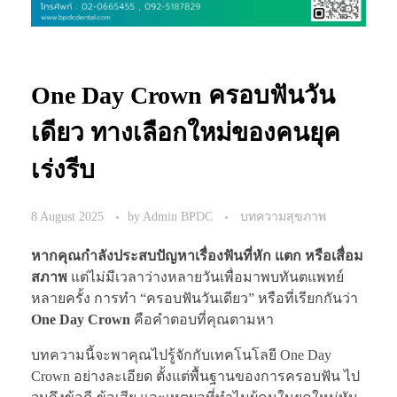
One Day Crown ครอบฟันวัน
เดียว ทางเลือกใหม่ของคนยุค
เร่งรีบ
8 August 2025
by
Admin BPDC
บทความสุขภาพ
หากคุณกำลังประสบปัญหาเรื่องฟันที่หัก แตก หรือเสื่อม
สภาพ
แต่ไม่มีเวลาว่างหลายวันเพื่อมาพบทันตแพทย์
หลายครั้ง การทำ “ครอบฟันวันเดียว” หรือที่เรียกกันว่า
One Day Crown
คือคำตอบที่คุณตามหา
บทความนี้จะพาคุณไปรู้จักกับเทคโนโลยี One Day
Crown อย่างละเอียด ตั้งแต่พื้นฐานของการครอบฟัน ไป