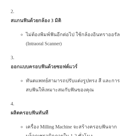
สแกนฟันด้วยกล้อง 3 มิติ
ไม่ต้องพิมพ์ฟันอีกต่อไป ใช้กล้องอินทราออรัล
(Intraoral Scanner)
ออกแบบครอบฟันด้วยซอฟต์แวร์
ทันตแพทย์สามารถปรับแต่งรูปทรง สี และการ
สบฟันให้เหมาะสมกับฟันของคุณ
ผลิตครอบฟันทันที
เครื่อง Milling Machine จะสร้างครอบฟันจาก
บล็อกเซรามิกภายใน 1-2 ชั่วโมง