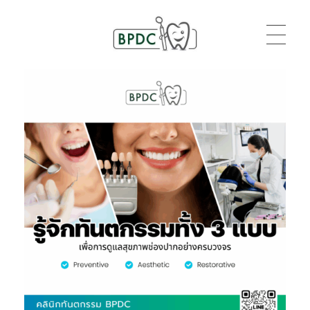
BPDC
แค่เว็บเวิร์ดเพรสเว็บหนึ่ง