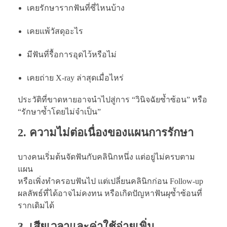
เคยรักษารากฟันที่ซี่ไหนบ้าง
เคยแพ้วัสดุอะไร
มีฟันที่รื้อการอุดไว้หรือไม่
เคยถ่าย X-ray ล่าสุดเมื่อไหร่
ประวัติที่ขาดหายอาจนำไปสู่การ “วินิจฉัยซ้ำซ้อน” หรือ
“รักษาซ้ำโดยไม่จำเป็น”
2.
ความไม่ต่อเนื่องของแผนการรักษา
บางคนเริ่มต้นจัดฟันกับคลินิกหนึ่ง แต่อยู่ไม่ครบตาม
แผน
หรือเพิ่งทำครอบฟันไป แต่เปลี่ยนคลินิกก่อน Follow-up
ผลลัพธ์ที่ได้อาจไม่คงทน หรือเกิดปัญหาฟันผุซ้ำซ้อนที่
รากเดิมได้
3.
เสียเวลาและค่าใช้จ่ายเพิ่ม