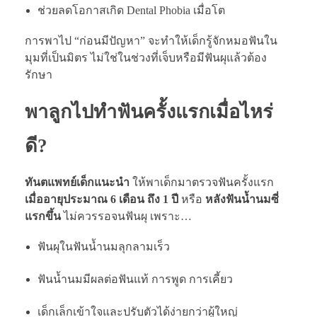
ช่วยลดโอกาสเกิด Dental Phobia เมื่อโต
การพาไป “ก่อนมีปัญหา” จะทำให้เด็กรู้จักหมอฟันใน
มุมที่เป็นมิตร ไม่ใช่ในช่วงที่เจ็บหรือมีฟันผุแล้วต้อง
รักษา
พาลูกไปทำฟันครั้งแรกเมื่อไหร่
ดี?
ทันตแพทย์เด็กแนะนำ
ให้พาเด็กมาตรวจฟันครั้งแรก
เมื่ออายุประมาณ 6 เดือน ถึง 1 ปี
หรือ
หลังฟันน้ำนมซี่
แรกขึ้น
ไม่ควรรอจนฟันผุ เพราะ…
ฟันผุในฟันน้ำนมลุกลามเร็ว
ฟันน้ำนมมีผลต่อฟันแท้ การพูด การเคี้ยว
เด็กเล็กเข้าใจและปรับตัวได้ง่ายกว่าผู้ใหญ่