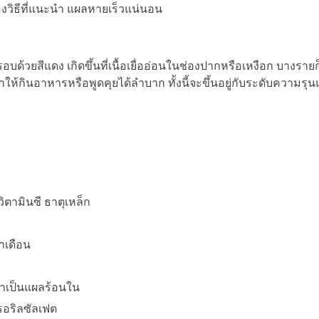
ดลองวิธีที่แนะนำ แผลหายเร็วแน่นอน
้วยสีแดง เกิดขึ้นที่เนื้อเยื่ออ่อนในช่องปากหรือเหงือก บางรายก็
ทำให้กินอาหารหรือพูดคุยได้ลำบาก ทั้งนี้จะขึ้นอยู่กับระดับความ
ตามินซี ธาตุเหล็ก
ำเดือน
มาเป็นแผลร้อนใน
รอริลซัลเฟต