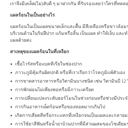
เราจึงมีเคล็ด(ไม่)ลับดี ๆ มาฝากกัน ที่รับรองเลยว่าใครที่ท
แผลร้อนในเป็นอย่างไร
แผลร้อนในเป็นแผลขนาดเล็กและตื้น มีสีเหลืองหรือขาวล้อมรอบด
บริเวณด้านในริมฝีปาก แก้มหรือลิ้น เป็นแผล ทำให้เจ็บ และ
แผลด้วยค่ะ
สาเหตุของแผลร้อนในที่เหงือก
เชื้อไวรัสหรือแบคทีเรียในช่องปาก
ภาวะภูมิคุ้มกันผิดปกติ หรือที่เราเรียกว่าโรคภูมิแพ้ตัวเอง
การขาดสารอาหารหรือวิตามินบางชนิด เช่น วิตามินบี 12 วิ
การพักผ่อนไม่เพียงพอหรือมีภาวะเครียด
การเปลี่ยนแปลงระดับฮอร์โมนในช่วงก่อนหรือช่วงมีประจ
การกินอาหารเผ็ดร้อนหรือของทอดมากเกินไป
เกิดการเสียดสีหรือกระแทกที่เหงือกจนเป็นแผลและกลาย
การใช้ยาสีฟันหรือน้ำยาบ้วนปากที่มีส่วนผสมของโซเดียม