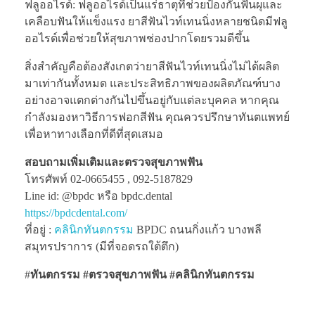
ฟลูออไรด์: ฟลูออไรด์เป็นแร่ธาตุที่ช่วยป้องกันฟันผุและ
เคลือบฟันให้แข็งแรง ยาสีฟันไวท์เทนนิ่งหลายชนิดมีฟลู
ออไรด์เพื่อช่วยให้สุขภาพช่องปากโดยรวมดีขึ้น
สิ่งสำคัญคือต้องสังเกตว่ายาสีฟันไวท์เทนนิ่งไม่ได้ผลิต
มาเท่ากันทั้งหมด และประสิทธิภาพของผลิตภัณฑ์บาง
อย่างอาจแตกต่างกันไปขึ้นอยู่กับแต่ละบุคคล หากคุณ
กำลังมองหาวิธีการฟอกสีฟัน คุณควรปรึกษาทันตแพทย์
เพื่อหาทางเลือกที่ดีที่สุดเสมอ
สอบถามเพิ่มเติมและตรวจสุขภาพฟัน
โทรศัพท์ 02-0665455 , 092-5187829
Line id: @bpdc หรือ bpdc.dental
https://bpdcdental.com/
ที่อยู่ :
คลินิกทันตกรรม
BPDC ถนนกิ่งแก้ว บางพลี
สมุทรปราการ (มีที่จอดรถใต้ตึก)
#
ทันตกรรม #ตรวจสุขภาพฟัน
#คลินิกทันตกรรม