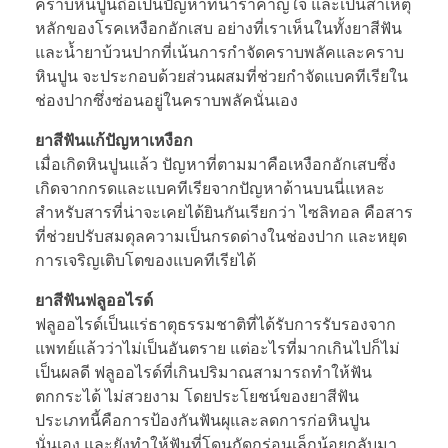
คราบหินปูนถือเป็นปัญหาที่น่ารำคาญใจ และเป็นสาเหตุ
หลักของโรคเหงือกอักเสบ อย่างที่เราเห็นในทั้งยาสีฟัน
และน้ำยาบ้วนปากที่เน้นการกำจัดคราบพลัคและคราบ
หินปูน จะประกอบด้วยส่วนผสมที่ช่วยกำจัดแบคทีเรียใน
ช่องปากซึ่งซ่อนอยู่ในคราบพลัคนั่นเอง
ยาสีฟันแก้ปัญหาเหงือก
เมื่อเกิดหินปูนแล้ว ปัญหาที่ตามมาคือเหงือกอักเสบซึ่ง
เกิดจากกรดและแบคทีเรียจากปัญหาด้านบนนี่แหละ
สำหรับสารที่น่าจะเคยได้ยินกันเรียกว่า ไซลิทอล คือสาร
ที่ช่วยปรับสมดุลความเป็นกรดด่างในช่องปาก และหยุด
การเจริญเติบโตของแบคทีเรียได้
ยาสีฟันฟลูออไรด์
ฟลูออไรด์เป็นแร่ธาตุธรรมชาติที่ได้รับการรับรองจาก
แพทย์แล้วว่าไม่เป็นอันตราย แต่อะไรที่มากเกินไปก็ไม่
เป็นผลดี ฟลูออไรด์ที่เกินปริมาณสามารถทำให้ฟัน
ตกกระได้ ไม่สวยงาม โดยประโยชน์ของยาสีฟัน
ประเภทนี้คือการป้องกันฟันผุและลดการก่อหินปูน
นั่นเอง และยังทำให้ฟันที่โดนกัดกร่อนเล็กน้อยกลับมา