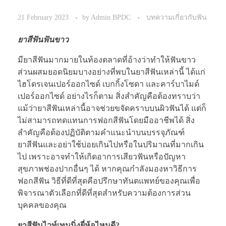
21 February 2023
by
Admin BPDC
บทความเกี่ยวกับฟัน
ยาสีฟันฟันขาว
มียาสีฟันมากมายในท้องตลาดที่อ้างว่าทำให้ฟันขาว
ส่วนผสมยอดนิยมบางอย่างที่พบในยาสีฟันเหล่านี้ ได้แก่
ไฮโดรเจนเปอร์ออกไซด์ เบกกิ้งโซดา และคาร์บาไมด์
เปอร์ออกไซด์ อย่างไรก็ตาม สิ่งสำคัญคือต้องทราบว่า
แม้ว่ายาสีฟันเหล่านี้อาจช่วยขจัดคราบบนผิวฟันได้ แต่ก็
ไม่สามารถทดแทนการฟอกสีฟันโดยมืออาชีพได้ สิ่ง
สำคัญคือต้องปฏิบัติตามคำแนะนำบนบรรจุภัณฑ์
ยาสีฟันและอย่าใช้บ่อยเกินไปหรือในปริมาณที่มากเกิน
ไป เพราะอาจทำให้เกิดอาการเสียวฟันหรือปัญหา
สุขภาพช่องปากอื่นๆ ได้ หากคุณกำลังมองหาวิธีการ
ฟอกสีฟัน วิธีที่ดีที่สุดคือปรึกษาทันตแพทย์ของคุณเพื่อ
พิจารณาตัวเลือกที่ดีที่สุดสำหรับความต้องการส่วน
บุคคลของคุณ
ยาสีฟันไวท์เทนนิ่งยี่ห้อไหนดี?