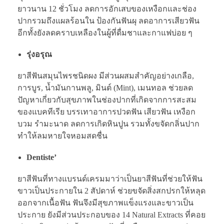
ยาวนาน 12 ชั่วโมง ลดการอักเสบของเหงือกและช่อง
ปากรวมถึงแผลร้อนใน ป้องกันฟันผุ ลดอาการเสียวฟัน
อีกทั้งยังลดคราบเหลืองในผู้ที่ดื่มชาและกาแฟบ่อย ๆ
รุ่งอรุณ
ยาสีฟันสมุนไพรชนิดผง มีส่วนผสมสำคัญอย่างเกลือ,
การบูร, น้ำมันกานพลู, มินต์ (Mint), เมนทอล ช่วยลด
ปัญหาเกี่ยวกับสุขภาพในช่องปากที่เกิดจากการสะสม
ของแบคทีเรีย บรรเทาอาการปวดฟัน เสียวฟัน เหงือก
บวม รำมะนาด ลดการเกิดหินปูน รวมทั้งขจัดกลิ่นปาก
ทำให้ลมหายใจหอมสดชื่น
Dentiste’
ยาสีฟันที่ทางแบรนด์เครมมาว่าเป็นยาสีฟันที่ช่วยให้ฟัน
ขาวเป็นประกายใน 2 สัปดาห์ ช่วยขจัดสิ่งสกปรกให้หลุด
ออกจากเนื้อฟัน ฟันจึงมีสุขภาพแข็งแรงและขาวเป็น
ประกาย ยังมีส่วนประกอบของ 14 Natural Extracts ที่คอย