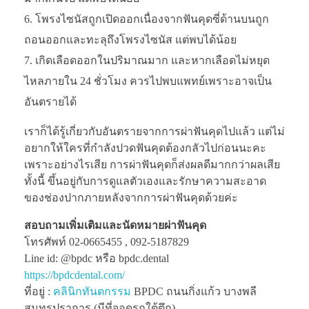
โพรงไซนัสถูกเปิดออกเนื่องจากฟันคุดซี่ด้านบนถูก
ถอนออกและทะลุถึงโพรงไซนัส แต่พบได้น้อย
เกิดเลือดออกในปริมาณมาก และหากเลือดไม่หยุด
ไหลภายใน 24 ชั่วโมง ควรไปพบแพทย์เพราะอาจเป็น
อันตรายได้
เราก็ได้รู้เกี่ยวกับอันตรายจากการผ่าฟันคุดไปแล้ว แต่ไม่
อยากให้ใครที่กำลังปวดฟันคุดต้องกลัวไปก่อนนะคะ
เพราะอย่างไรเสีย การผ่าฟันคุดก็ส่งผลดีมากกว่าผลเสีย
ทั้งนี้ ขึ้นอยู่กับการดูแลตัวเองและรักษาความสะอาด
ของช่องปากภายหลังจากการผ่าฟันคุดด้วยค่ะ
สอบถามเพิ่มเติมและนัดหมายผ่าฟันคุด
โทรศัพท์ 02-0665455 , 092-5187829
Line id: @bpdc หรือ bpdc.dental
https://bpdcdental.com/
ที่อยู่ :
คลินิกทันตกรรม
BPDC ถนนกิ่งแก้ว บางพลี
สมุทรปราการ (มีที่จอดรถใต้ตึก)