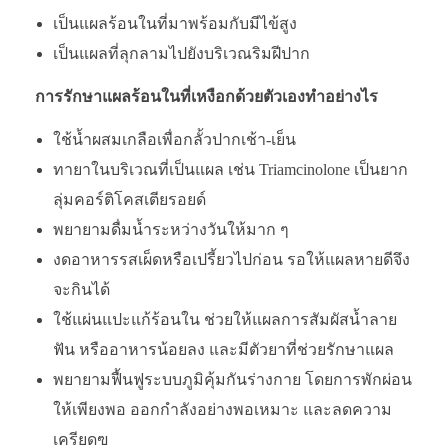
เป็นแผลร้อนในที่มาพร้อมกับมีไข้สูง
เป็นแผลที่ลุกลามไปยังบริเวณริมฝีปาก
การรักษาแผลร้อนในที่เหงือกด้วยตัวเองทำอย่างไร
ใช้น้ำผสมเกลือเพื่อกลั้วปากเช้า-เย็น
ทายาในบริเวณที่เป็นแผล เช่น Triamcinolone เป็นยาก
ลุ่มคอร์ติโคสเตียรอยด์
พยายามดื่มน้ำระหว่างวันให้มาก ๆ
งดอาหารรสเผ็ดหรือเปรี้ยวไปก่อน รอให้แผลหายดีจึง
จะกินได้
ใช้แผ่นแปะแก้ร้อนใน ช่วยให้แผลการสัมผัสน้ำลาย
ฟัน หรืออาหารน้อยลง และมีตัวยาที่ช่วยรักษาแผล
พยายามฟื้นฟูระบบภูมิคุ้มกันร่างกาย โดยการพักผ่อน
ให้เพียงพอ ออกกำลังอย่างพอเหมาะ และลดความ
เครียดฃ