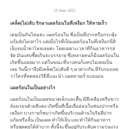
19 June 2022
เคล็ด(ไม่)ลับ รักษาแผลร้อนในที่เหงือก ให้หายเร็ว
เคยเป็นกันไหมคะ แผลร้อนใน ซึ่งเป็นที่ปากหรือกระพุ้ง
แก้มยังไม่เท่าไร แต่เมื่อไรที่เป็นแผลร้อนในที่เหงือกนี่สิ
เจ็บจนน้ำตาไหลเลยค่ะ โดยเฉพาะเวลาที่กินอาหารรส
จัด มันแสบซี้ดเกินจะบรรยาย ซึ่งหลายคนก็มีแผลร้อนใน
เกิดขึ้นบ่อยมาก แต่ในขณะที่บางคนก็แทบไม่เคยเป็น
เลย วันนี้เราจึงมีเคล็ด(ไม่)ลับดี ๆ มาฝากกัน ที่รับรองเลย
ว่าใครที่ทดลองวิธีที่แนะนำ แผลหายเร็วแน่นอน
แผลร้อนในเป็นอย่างไร
แผลร้อนในเป็นแผลขนาดเล็กและตื้น มีสีเหลืองหรือขาว
ล้อมรอบด้วยสีแดง เกิดขึ้นที่เนื้อเยื่ออ่อนในช่องปากหรือ
เหงือก บางรายก็พบว่าเกิดขึ้นบริเวณด้านในริมฝีปาก
แก้มหรือลิ้น เป็นแผล ทำให้เจ็บ และทำให้กินอาหาร
หรือพูดคุยได้ลำบาก ทั้งนี้จะขึ้นอยู่กับระดับความรุนแรง