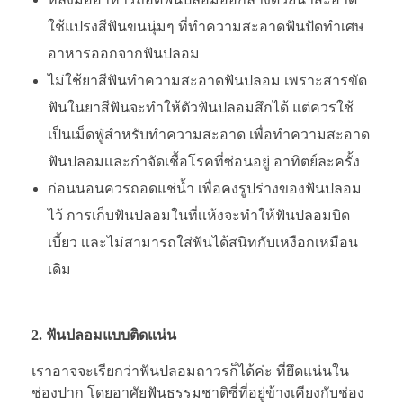
ใช้แปรงสีฟันขนนุ่มๆ ที่ทำความสะอาดฟันปัดทำเศษ
อาหารออกจากฟันปลอม
ไม่ใช้ยาสีฟันทำความสะอาดฟันปลอม เพราะสารขัด
ฟันในยาสีฟันจะทำให้ตัวฟันปลอมสึกได้ แต่ควรใช้
เป็นเม็ดฟู่สำหรับทำความสะอาด เพื่อทำความสะอาด
ฟันปลอมเเละกำจัดเชื้อโรคที่ซ่อนอยู่ อาทิตย์ละครั้ง
ก่อนนอนควรถอดแช่น้ำ เพื่อคงรูปร่างของฟันปลอม
ไว้ การเก็บฟันปลอมในที่เเห้งจะทำให้ฟันปลอมบิด
เบี้ยว เเละไม่สามารถใส่ฟันได้สนิทกับเหงือกเหมือน
เดิม
2. ฟันปลอมแบบติดแน่น
เราอาจจะเรียกว่าฟันปลอมถาวรก็ได้ค่ะ ที่ยึดแน่นใน
ช่องปาก โดยอาศัยฟันธรรมชาติซี่ที่อยู่ข้างเคียงกับช่อง