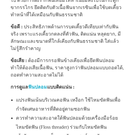
ไป ด้วยการฝังรากฟันเทียมไททาเนียมลงไปในกระดูก
ขากรรไกร ยึดติดกับตัวเนื้อฟันจากเรซินเพื่อใช้บดเคี้ยว
ทำหน้าที่ได้เหมือนกับฟันธรรมชาติ
ข้อดี
:
ประสิทธิภาพด้านการบดเคี้ยวดีเทียบเท่ากับฟัน
จริง เพราะเเรงเคี้ยวกดลงที่ตัวฟัน, ติดแน่น หลุดยาก, มี
ลักษณะและขนาดที่ใกล้เคียงกับฟันธรรมชาติ ใส่แล้ว
ไม่รู้สึกรำคาญ
ข้อเสีย
:
ต้องมีการกรอฟันข้างเคียงเพื่อยึดฟันปลอม
ทำให้ต้องเสียเนื้อฟัน, ราคาสูงกว่าฟันปลอมแบบถอดได้,
ถอดทำความสะอาดไม่ได้
การดูแล
ฟันปลอม
แบบติดแน่น :
แปรงฟันเน้นบริเวณคอฟัน เหงือก ใช้ไหมขัดฟันเพื่อ
กำจัดเศษอาหารที่ติดอยู่ตามซอกฟัน
ควรทำความสะอาดใต้ฟันปลอมด้วยเครื่องมือร้อย
ไหมขัดฟัน (Floss threader) ร่วมกับไหมขัดฟัน