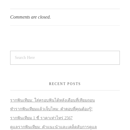
Comments are closed.
RECENT POSTS
รากฟันเทียม: ใส่ครอบฟันได้หลังเดือนที่เทียมถอน
ทำรากฟันเทียมแล้วเจ็บไหม: คำตอบที่คุณต้องรู้!
รากฟันเทียม 1 ซี่ ราคาเท่าไหร่ 2567
ดูแลรากฟันเทียม: คำแนะนำและเคล็ดลับการดูแล