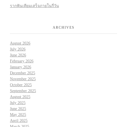
รากฟันเทียมเสร็จภายในกี่วัน
ARCHIVES
August 2026
July 2026
June 2026
February 2026
January 2026
December 2025
November 2025
October 2025
September 2025
August 2025
July 2025
June 2025
May 2025
April 2025
March 2025