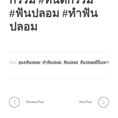
#ฟันปลอม #ทำฟัน
ปลอม
Tags:
ดูแลฟันปลอม
,
ทำฟันปลอม
,
ฟันปลอม
,
ฟันปลอมมีกี่แบบ
Previous Post
Next Post