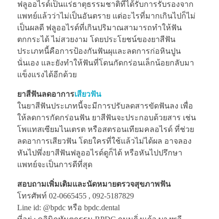
ฟลูออไรด์เป็นแร่ธาตุธรรมชาติที่ได้รับการรับรองจาก
แพทย์แล้วว่าไม่เป็นอันตราย แต่อะไรที่มากเกินไปก็ไม่
เป็นผลดี ฟลูออไรด์ที่เกินปริมาณสามารถทำให้ฟัน
ตกกระได้ ไม่สวยงาม โดยประโยชน์ของยาสีฟัน
ประเภทนี้คือการป้องกันฟันผุและลดการก่อหินปูน
นั่นเอง และยังทำให้ฟันที่โดนกัดกร่อนเล็กน้อยกลับมา
แข็งแรงได้อีกด้วย
ยาสีฟันลดอาการ
เสียวฟัน
ในยาสีฟันประเภทนี้จะมีการปรับลดสารขัดฟันลง เพื่อ
ให้ลดการกัดกร่อนฟัน ยาสีฟันจะประกอบด้วยสาร เช่น
โพแทสเซียมไนเตรต หรือสตรอนเทียมคลอไรด์ ที่ช่วย
ลดอาการเสียวฟัน โดยใครที่ใช้แล้วไม่ได้ผล อาจลอง
หันไปพึ่งยาสีฟันฟลูออไรด์ดูก็ได้ หรือหันไปปรึกษา
แพทย์จะเป็นการดีที่สุด
สอบถามเพิ่มเติมและนัดหมายตรวจสุขภาพฟัน
โทรศัพท์ 02-0665455 , 092-5187829
Line id: @bpdc หรือ bpdc.dental