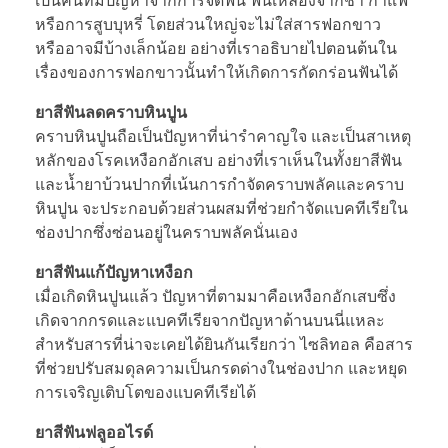
เป็นคนที่มีปัญหาจากการจัดฟัน ฟันเหลืองจากชา กาแฟ
หรือการสูบบุหรี่ โดยส่วนใหญ่จะไม่ใส่สารฟอกขาว
หรืออาจมีบ้างเล็กน้อย อย่างที่เราอธิบายไปตอนต้นใน
เรื่องของการฟอกขาวนั้นทำให้เกิดการกัดกร่อนฟันได้
ยาสีฟันลดคราบหินปูน
คราบหินปูนถือเป็นปัญหาที่น่ารำคาญใจ และเป็นสาเหตุ
หลักของโรคเหงือกอักเสบ อย่างที่เราเห็นในทั้งยาสีฟัน
และน้ำยาบ้วนปากที่เน้นการกำจัดคราบพลัคและคราบ
หินปูน จะประกอบด้วยส่วนผสมที่ช่วยกำจัดแบคทีเรียใน
ช่องปากซึ่งซ่อนอยู่ในคราบพลัคนั่นเอง
ยาสีฟันแก้ปัญหาเหงือก
เมื่อเกิดหินปูนแล้ว ปัญหาที่ตามมาคือเหงือกอักเสบซึ่ง
เกิดจากกรดและแบคทีเรียจากปัญหาด้านบนนี่แหละ
สำหรับสารที่น่าจะเคยได้ยินกันเรียกว่า ไซลิทอล คือสาร
ที่ช่วยปรับสมดุลความเป็นกรดด่างในช่องปาก และหยุด
การเจริญเติบโตของแบคทีเรียได้
ยาสีฟันฟลูออไรด์