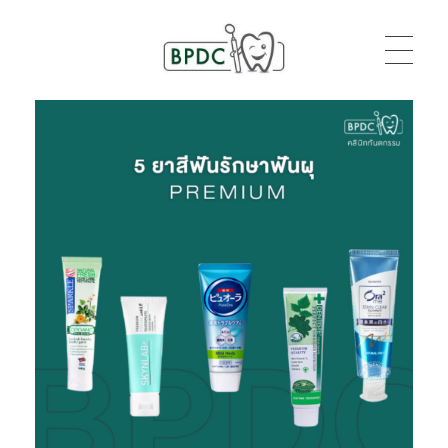
BPDC
แค่เว็บเวิร์ดเพรสเว็บหนึ่ง