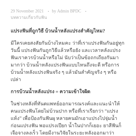
29 November 2021
by
Admin BPDC
บทความเกี่ยวกับฟัน
แปรงฟันที่ถูกวิธี บ้วนน้ำหลังแปรงสำคัญไหม?
มีใครเคยสงสัยกันบ้างไหมคะ ว่าที่เราแปรงฟันกันอยู่ทุก
วันนี้ แปรงฟันกันถูกวิธีแล้วหรือยัง และเวลาหลังแปรง
ฟันเราควรบ้วนน้ำหรือไม่ นับว่าเป็นข้อถกเถียงกันมา
มากว่า บ้วนน้ำหลังแปรงฟันแบบไหนถึงจะดี หรือการ
บ้วนน้ำหลังแปรงฟันจริง ๆ แล้วมันสำคัญจริง ๆ หรือ
เปล่า
การบ้วนน้ำหลังแปรง = ความเข้าใจผิด
ในช่วงหลังที่ทันตแพทย์ออกมารณรงค์และแนะนำให้
คนแปรงฟันโดยไม่บ้วนปาก หรือที่เราเรียกว่า “แปรง
แห้ง” เพื่อป้องกันฟันผุ หลายคนมักเอาแปรงไปจุ่มน้ำ
ก่อนแปรงฟัน พอแปรงเปียก น้ำในปากก็เยอะ ยาสีฟันก็
เจือจางลงเร็ว โดยมีงานวิจัยในระยะหลังออกมาว่า