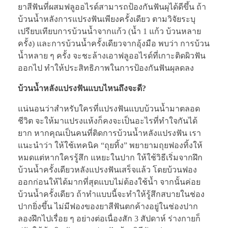
ยาสีฟันที่ผสมฟลูออไรด์สามารถป้องกันฟันผุได้ดีขึ้น ถ้า
บ้วนน้ำหลังการแปรงฟันเพียงครั้งเดียว ตามวิจัยระบุ
เปรียบเทียบการบ้วนน้ำจากแก้ว (น้ำ 1 แก้ว บ้วนหลาย
ครั้ง) และการบ้วนน้ำครั้งเดียวจากอุ้งมือ พบว่า การบ้วน
น้ำหลาย ๆ ครั้ง จะชะล้างเอาฟลูออไรด์ที่เกาะติดผิวฟัน
ออกไป ทำให้ประสิทธิภาพในการป้องกันฟันผุลดลง
บ้วนน้ำหลังแปรงฟันแบบไหนถึงจะดี?
แน่นอนว่าสำหรับใครที่แปรงฟันแบบบ้วนน้ำมาตลอด
ชีวิต จะให้มาแปรงแห้งก็คงจะเป็นอะไรที่ทำใจกันได้
ยาก หากคุณเป็นคนที่ติดการบ้วนน้ำหลังแปรงฟัน เรา
แนะนำว่า ให้ใช้เทคนิค “ถุยทิ้ง” พยายามถุยฟองทิ้งให้
หมดแต่หากใครรู้สึก แหยะในปาก ให้ใช้วิธีเริ่มจากฝึก
บ้วนน้ำครั้งเดียวหลังแปรงฟันเสร็จแล้ว โดยบ้วนฟอง
ออกก่อนให้ได้มากที่สุดแบบไม่ต้องใช้น้ำ จากนั้นค่อย
บ้วนน้ำครั้งเดียว ถ้าทำแบบนี้จะทำให้รู้สึกสบายในช่อง
ปากยิ่งขึ้น ไม่มีฟองของยาสีฟันตกค้างอยู่ในช่องปาก
ลองฝึกไปเรื่อย ๆ อย่างต่อเนื่องสัก 3 สัปดาห์ ร่างกายก็