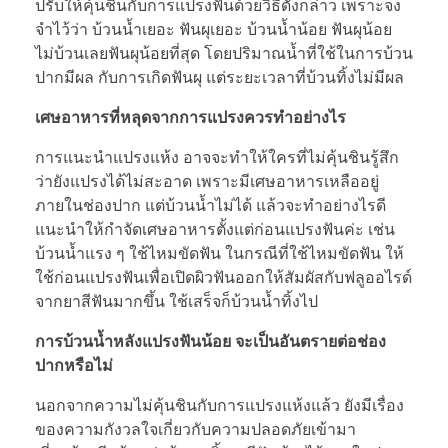
ปรับให้คุ้นชินกับการแปรงฟันด้วยวิธีดังกล่าว เพราะจง
จำไว้ว่า บ้วนน้ำเยอะ ฟันผุเยอะ บ้วนน้ำน้อย ฟันผุน้อย
ไม่บ้วนเลยฟันผุน้อยที่สุด โดยปริมาณน้ำที่ใช้ในการบ้วน
ปากมีผล กับการเกิดฟันผุ แต่ระยะเวลาที่บ้วนทิ้งไม่มีผล
เศษอาหารที่หลุดจากการแปรงควรทำอย่างไร
การแนะนำแปรงแห้ง อาจจะทำให้ใครที่ไม่คุ้นชินรู้สึก
ว่ายังแปรงได้ไม่สะอาด เพราะมีเศษอาหารเหลืออยู่
ภายในช่องปาก แต่บ้วนน้ำไม่ได้ แล้วจะทำอย่างไรดี
แนะนำให้กำจัดเศษอาหารตั้งแต่ก่อนแปรงฟันค่ะ เช่น
บ้วนน้ำแรง ๆ ใช้ไหมขัดฟัน ในกรณีที่ใช้ไหมขัดฟัน ให้
ใช้ก่อนแปรงฟันเพื่อเปิดผิวฟันออกให้สัมผัสกับฟลูออไรด์
จากยาสีฟันมากขึ้น ใช้เสร็จก็บ้วนน้ำทิ้งไป
การบ้วนน้ำหลังแปรงฟันน้อย จะเป็นอันตรายต่อช่อง
ปากหรือไม่
นอกจากความไม่คุ้นชินกับการแปรงแห้งแล้ว ยังมีเรื่อง
ของความกังวลใจเกี่ยวกับความปลอดภัยเข้ามา