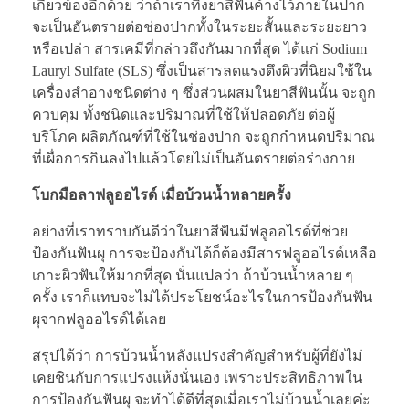
เกี่ยวข้องอีกด้วย ว่าถ้าเราทิ้งยาสีฟันค้างไว้ภายในปาก
จะเป็นอันตรายต่อช่องปากทั้งในระยะสั้นและระยะยาว
หรือเปล่า สารเคมีที่กล่าวถึงกันมากที่สุด ได้แก่ Sodium
Lauryl Sulfate (SLS) ซึ่งเป็นสารลดแรงตึงผิวที่นิยมใช้ใน
เครื่องสำอางชนิดต่าง ๆ ซึ่งส่วนผสมในยาสีฟันนั้น จะถูก
ควบคุม ทั้งชนิดและปริมาณที่ใช้ให้ปลอดภัย ต่อผู้
บริโภค ผลิตภัณฑ์ที่ใช้ในช่องปาก จะถูกกำหนดปริมาณ
ที่เผื่อการกินลงไปแล้วโดยไม่เป็นอันตรายต่อร่างกาย
โบกมือลาฟลูออไรด์ เมื่อบ้วนน้ำหลายครั้ง
อย่างที่เราทราบกันดีว่าในยาสีฟันมีฟลูออไรด์ที่ช่วย
ป้องกันฟันผุ การจะป้องกันได้ก็ต้องมีสารฟลูออไรด์เหลือ
เกาะผิวฟันให้มากที่สุด นั่นแปลว่า ถ้าบ้วนน้ำหลาย ๆ
ครั้ง เราก็แทบจะไม่ได้ประโยชน์อะไรในการป้องกันฟัน
ผุจากฟลูออไรด์ได้เลย
สรุปได้ว่า การบ้วนน้ำหลังแปรงสำคัญสำหรับผู้ที่ยังไม่
เคยชินกับการแปรงแห้งนั่นเอง เพราะประสิทธิภาพใน
การป้องกันฟันผุ จะทำได้ดีที่สุดเมื่อเราไม่บ้วนน้ำเลยค่ะ