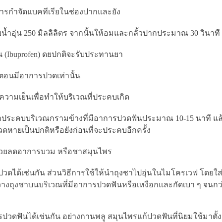
นการกำจัดแบคทีเรียในช่องปากและยัง
้ำอุ่น 250 มิลลิลิตร จากนั้นให้อมและกลั้วปากประมาณ 30 วินาที แ
 (Ibuprofen) ดยปกติจะรับประทานยา
ะตอนมีอาการปวดเท่านั้น
้ความเย็นเพื่อทำให้บริเวณที่ประคบเกิด
มาประคบบริเวณกรามข้างที่มีอาการปวดฟันประมาณ 10-15 นาที แล
ดหายเป็นปกติหรือยังก่อนที่จะประคบอีกครั้ง
่ช่วยลดอาการบวม หรือชาสมุนไพร
ปวดได้เช่นกัน ส่วนวิธีการใช้ให้นำถุงชาไปอุ่นในไมโครเวฟ โดยใส่ไว
 แล้ววางถุงชาบนบริเวณที่มีอาการปวดฟันหรือเหงือกและกัดเบา ๆ จ
วดฟันได้เช่นกัน อย่างกานพลู สมุนไพรแก้ปวดฟันที่นิยมใช้มาตั