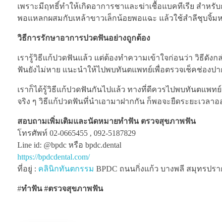
เพราะมีฤทธิ์ทำให้เกิดอาการชาและฆ่าเชื้อแบคทีเรีย สำหรั
พอแหลกผสมกับเหล้าขาวเล็กน้อยพอแฉะ แล้วใช้สำลีชุบจิ้มหร
วิธีการรักษาอาการปวดฟันอย่างถูกต้อง
เรารู้วิธีแก้ปวดฟันแล้ว แต่ต้องทำความเข้าใจก่อนว่า วิธีดั
ฟันยังไม่หาย แนะนำให้ไปพบทันตแพทย์เพื่อตรวจเช็คช่องปาก
เราก็ได้รู้วิธีแก้ปวดฟันกันไปแล้ว ทางที่ดีควรไปพบทันตแพทย
จริง ๆ วิธีแก้ปวดฟันที่นำเอามาฝากกัน ก็พอจะยืดระยะเวลาอ
สอบถามเพิ่มเติมและนัดหมายทำฟัน ตรวจสุขภาพฟัน
โทรศัพท์ 02-0665455 , 092-5187829
Line id: @bpdc หรือ bpdc.dental
https://bpdcdental.com/
ที่อยู่ :
คลินิกทันตกรรม
BPDC ถนนกิ่งแก้ว บางพลี สมุทรปรากา
#
ทำฟัน #ตรวจสุขภาพฟัน