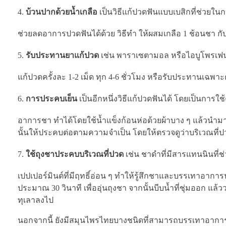
บ้วนปากด้วยน้ำเกลือ
เป็นวิธีแก้ปวดฟันแบบเบสิกที่ช่วยใ
ช่วยลดอาการปวดฟันได้ด้วย วิธีทำ ให้ผสมเกลือ 1 ช้อนชา กับน
รับประทานยาแก้ปวด
เช่น พาราเซตามอล หรือไอบูโพรเฟน
แก้ปวดครั้งละ 1-2 เม็ด ทุก 4-6 ชั่วโมง หรือรับประทานเฉพา
การประคบเย็น
เป็นอีกหนึ่งวิธีแก้ปวดฟันได้ โดยเป็นการใช
อาการชา ทำได้โดยใช้น้ำแข็งก้อนห่อด้วยผ้าบาง ๆ แล้วนำ
นั้นให้ประคบต่อตามความจำเป็น โดยให้ตรวจดูว่าบริเวณที่ปว
ใช้ถุงชาประคบบริเวณที่ปวด
เช่น ชาดำที่มีสารแทนนินที
เปปเปอร์มินต์ที่มีฤทธิ์อ่อน ๆ ทำให้รู้สึกชาและบรรเทาอาการ
ประมาณ 30 วินาที เพื่ออุ่นถุงชา จากนั้นบีบน้ำที่ชุ่มออก
ทุเลาลงไป
นอกจากนี้ ยังมีสมุนไพรไทยบางชนิดที่สามารถบรรเทาอาการป