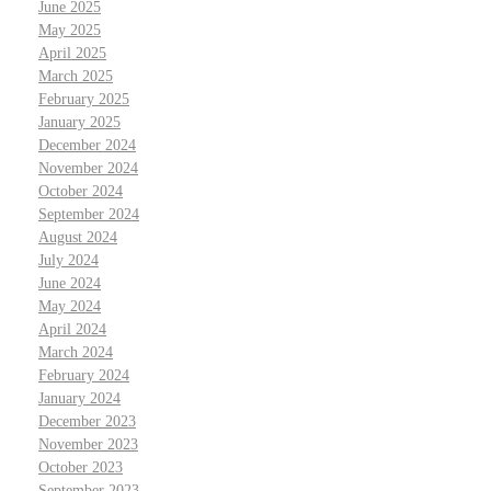
June 2025
May 2025
April 2025
March 2025
February 2025
January 2025
December 2024
November 2024
October 2024
September 2024
August 2024
July 2024
June 2024
May 2024
April 2024
March 2024
February 2024
January 2024
December 2023
November 2023
October 2023
September 2023