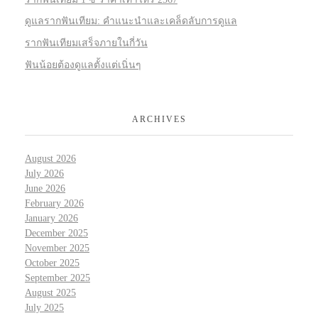
ดูแลรากฟันเทียม: คำแนะนำและเคล็ดลับการดูแล
รากฟันเทียมเสร็จภายในกี่วัน
ฟันน้อยต้องดูแลตั้งแต่เนิ่นๆ
ARCHIVES
August 2026
July 2026
June 2026
February 2026
January 2026
December 2025
November 2025
October 2025
September 2025
August 2025
July 2025