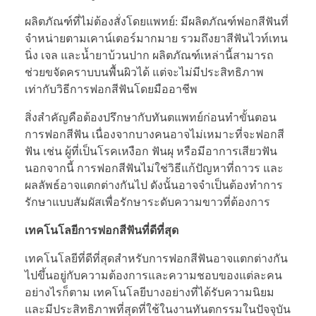
ผลิตภัณฑ์ที่ไม่ต้องสั่งโดยแพทย์: มีผลิตภัณฑ์ฟอกสีฟันที่
จำหน่ายตามเคาน์เตอร์มากมาย รวมถึงยาสีฟันไวท์เทน
นิ่ง เจล และน้ำยาบ้วนปาก ผลิตภัณฑ์เหล่านี้สามารถ
ช่วยขจัดคราบบนพื้นผิวได้ แต่จะไม่มีประสิทธิภาพ
เท่ากับวิธีการฟอกสีฟันโดยมืออาชีพ
สิ่งสำคัญคือต้องปรึกษากับทันตแพทย์ก่อนทำขั้นตอน
การฟอกสีฟัน เนื่องจากบางคนอาจไม่เหมาะที่จะฟอกสี
ฟัน เช่น ผู้ที่เป็นโรคเหงือก ฟันผุ หรือมีอาการเสียวฟัน
นอกจากนี้ การฟอกสีฟันไม่ใช่วิธีแก้ปัญหาที่ถาวร และ
ผลลัพธ์อาจแตกต่างกันไป ดังนั้นอาจจำเป็นต้องทำการ
รักษาแบบสัมผัสเพื่อรักษาระดับความขาวที่ต้องการ
เทคโนโลยีการฟอกสีฟันที่ดีที่สุด
เทคโนโลยีที่ดีที่สุดสำหรับการฟอกสีฟันอาจแตกต่างกัน
ไปขึ้นอยู่กับความต้องการและความชอบของแต่ละคน
อย่างไรก็ตาม เทคโนโลยีบางอย่างที่ได้รับความนิยม
และมีประสิทธิภาพที่สุดที่ใช้ในงานทันตกรรมในปัจจุบัน