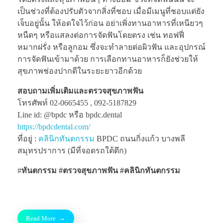
เป็นช่วงที่ต้องปรับตัวจากสิ่งที่ชอบ เมื่อมีเมนูที่ชอบแต่ยัง
เจ็บอยู่นั้น ให้อดใจไว้ก่อน อย่าเพิ่งทานอาหารที่เหนียวๆ
หนืดๆ หรือแสลงต่อการจัดฟันโดยตรง เช่น ทอฟฟี่
หมากฝรั่ง หรือลูกอม ซึ่งจะทำลายต่อผิวฟัน และอุปกรณ์
การจัดฟันเข้ามาด้วย การเลือกทานอาหารก็ยังช่วยให้
สุขภาพช่องปากดีในระยะยาวอีกด้วย
สอบถามเพิ่มเติมและตรวจสุขภาพฟัน
โทรศัพท์ 02-0665455 , 092-5187829
Line id: @bpdc หรือ bpdc.dental
https://bpdcdental.com/
ที่อยู่ :
คลินิกทันตกรรม
BPDC ถนนกิ่งแก้ว บางพลี
สมุทรปราการ (มีที่จอดรถใต้ตึก)
#
ทันตกรรม #ตรวจสุขภาพฟัน
#คลินิกทันตกรรม
Read More