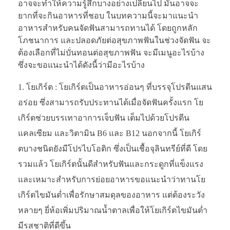
อาจจะทำให้ความรู้สึกบางอย่างเปลี่ยนไป มันอาจจะ
ยากที่จะกินอาหารที่ชอบ ในบทความนี้จะมาแนะนำ
อาหารสำหรับคนจัดฟันสามารถทานได้ โดยถูกหลัก
โภชนาการ และปลอดภัยต่อสุขภาพฟันในช่วงจัดฟัน จะ
ต้องเลือกที่ไม่บั่นทอนต่อสุขภาพฟัน จะมีเมนูอะไรบ้าง
ซึ่งจะขอแนะนำได้ดังนี้ว่ามีอะไรบ้าง
โยเกิร์ต : โยเกิร์ตเป็นอาหารอ่อนๆ ที่บรรจุโปรตีนแสน
อร่อย ซึ่งสามารถรับประทานได้เมื่อจัดฟันครั้งแรก โย
เกิร์ตช่วยบรรเทาอาการเจ็บฟัน เต็มไปด้วยโปรตีน
แคลเซียม และวิตามิน B6 และ B12 นอกจากนี้ โยเกิร์
ตบางชนิดยังมีโปรไบโอติก ซึ่งเป็นเชื้อจุลินทรีย์ที่ดี โดย
รวมแล้ว โยเกิร์ตนั้นดีสำหรับฟันและกระดูกที่แข็งแรง
และเหมาะสำหรับการย่อยอาหารขอแนะนำว่าทานโย
เกิร์ตไขมันต่ำเพื่อรักษาสมดุลของอาหาร แต่ต้องระวัง
หลายๆ ยี่ห้อเพิ่มปริมาณน้ำตาลเพื่อให้โยเกิร์ตไขมันต่ำ
มีรสชาติที่ดีขึ้น