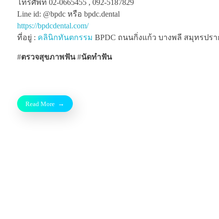
โทรศัพท์ 02-0665455 , 092-5187829
Line id: @bpdc หรือ bpdc.dental
https://bpdcdental.com/
ที่อยู่ :
คลินิกทันตกรรม
BPDC ถนนกิ่งแก้ว บางพลี สมุทรปรากา
#
ตรวจสุขภาพฟัน
#
นัดทำฟัน
Read More