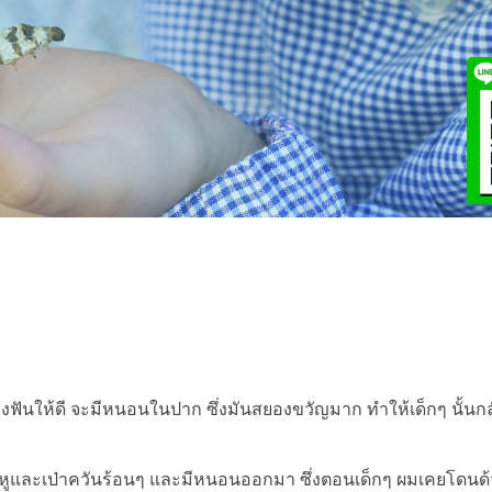
ปรงฟันให้ดี จะมีหนอนในปาก ซึ่งมันสยองขวัญมาก ทำให้เด็กๆ นั้นก
หูและเป่าควันร้อนๆ และมีหนอนออกมา ซึ่งตอนเด็กๆ ผมเคยโดนด้ว