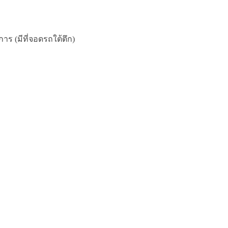
ร (มีที่จอดรถใต้ตึก)