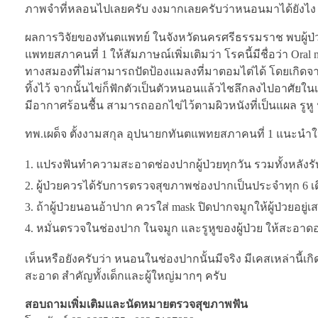
ภาพจำที่หลอนไปเลยครับ งงมากเลยครับว่าหนอนมาได้ยังไง ซึ
ผลการวิจัยของทันตแพทย์ ในจังหวัดนครศรีธรรมราช พบผู้ป่ว
แพทยสภาคนที่ 1 ให้สัมภาษณ์เพิ่มเติมว่า โรคนี้มีชื่อว่า Oral my
ทางสมองที่ไม่สามารถปัดป้องแมลงที่มาตอมไต่ได้ โดยเกิดจา
ทิ้งไว้ จากนั้นไข่ก็ฟักตัวเป็นตัวหนอนแล้วไชลึกลงไปอาศัยใน
มีอากาศร้อนชื้น สามารถออกไข่ไว้ตามผิวหนังที่เป็นแผล รูห
ทพ.เผด็จ ตั้งงามสกุล อุปนายกทันตแพทยสภาคนที่ 1 แนะนำให้ประ
แปรงฟันทำความสะอาดช่องปากผู้ป่วยทุกวัน รวมทั้งหลั
ผู้ป่วยควรได้รับการตรวจสุขภาพช่องปากเป็นประจำทุก 6 เ
ถ้าผู้ป่วยนอนอ้าปาก ควรใส่ mask ปิดปากจมูกให้ผู้ป่วยอยู่
หมั่นตรวจในช่องปาก ในจมูก และรูหูของผู้ป่วย ให้สะอาดอ
เห็นหรือยังครับว่า หนอนในช่องปากนั้นมีจริง มีเคสเหล่านี้เกิด
สะอาด สำคัญทั้งเด็กและผู้ใหญ่มากๆ ครับ
สอบถามเพิ่มเติมและนัดหมายตรวจสุขภาพฟัน