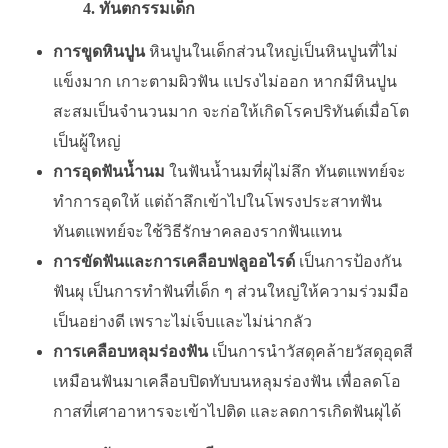
4. ทันตกรรมเด็ก
การขูดหินปูน
หินปูนในเด็กส่วนใหญ่เป็นหินปูนที่ไม่
แข็งมาก เกาะตามผิวฟัน แปรงไม่ออก หากมีหินปูน
สะสมเป็นจำนวนมาก จะก่อให้เกิดโรคปริทันต์เมื่อโต
เป็นผู้ใหญ่
การอุดฟันน้ำนม
ในฟันน้ำนมที่ผุไม่ลึก ทันตแพทย์จะ
ทำการอุดให้ แต่ถ้าลึกเข้าไปในโพรงประสาทฟัน
ทันตแพทย์จะใช้วิธีรักษาคลองรากฟันแทน
การขัดฟันและการเคลือบฟลูออไรด์
เป็นการป้องกัน
ฟันผุ เป็นการทำฟันที่เด็ก ๆ ส่วนใหญ่ให้ความร่วมมือ
เป็นอย่างดี เพราะไม่เจ็บและไม่น่ากลัว
การเคลือบหลุมร่องฟัน
เป็นการนำวัสดุคล้ายวัสดุอุดสี
เหมือนฟันมาเคลือบปิดทับบนหลุมร่องฟัน เพื่อลดโอ
กาสที่เศาอาหารจะเข้าไปติด และลดการเกิดฟันผุได้