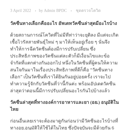
3 April 2022
by
Admin BPDC
ชุดตรวจโควิด
วัคซีนทางเลือกคืออะไร อัพเดทวัคซีนล่าสุดมีอะไรบ้าง
ด้วยสถานการณ์โควิดที่ไม่มีทีท่าว่าจะยุติลง มีแต่จะเกิด
เชื้อไวรัสสายพันธุ์ใหม่ ๆ มาให้เห็นอยู่เรื่อย ๆ นั่นจึง
ทำให้การฉีดวัคซีนต้องมีการปรับเปลี่ยน ซึ่ง
ประสิทธิภาพของวัคซีนแต่ละตัวก็มีเงื่อนไขและข้อ
จำกัดที่แตกต่างกันออกไป หนึ่งในวัคซีนที่ผู้คนให้ความ
สนใจกันมาในเรื่องประสิทธิภาพที่ดีก็คือ “วัคซีนทาง
เลือก” เป็นวัคซีนที่เราได้ยินกันอยู่บ่อยครั้ง เราจะไป
ทำความรู้จักกับวัคซีนที่ว่านี้กันค่ะ พร้อมอัปเดตวัคซีน
ล่าสุดว่าตอนนี้มีการปรับเปลี่ยนอะไรกันไปบ้างแล้ว
วัคซีนล่าสุดที่ทางองค์การอาหารและยา (อย.) อนุมัติใน
ไทย
ก่อนอื่นเลยเราจะต้องมาดูกันก่อนว่ามีวัคซีนอะไรบ้างที่
ทางอย.อนุมัติให้ใช้ได้ในไทย ซึ่งปัจจุบันจะมีด้วยกัน 6