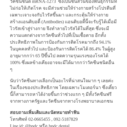
วัคซีนชนิด mRNA-1273 ซึ่งเป็นชิ้นส่วนของพันธุกรรมที่
ไม่ก่อให้เกิดโรค จะมีส่วนช่วยให้ร่างกายสร้างโปรตีนที่
เฉพาะเจาะจงกับไวรัสขึ้นมา และกระตุ้นให้ร่างกาย
สร้างแอนติบอดี้ (Antibodies) แอนติบอดี้นี้จะรับรู้ได้เมื่อมี
ไวรัสเข้าสู่ร่างกาย จึงทำลายไวรัสได้ในที่สุด ซึ่งจะมี
ความแตกต่างจากวัคซีนทั่วไปที่เป็นเชื้อตาย อีกทั้ง
ประสิทธิภาพในการป้องกันการติดโรคมากถึง 94.1%
ในบุคคลทั่วไป และป้องกันการติดโรคได้ 86.4% ในผู้สูง
อายุมากกว่า 65 ปีขึ้นไป ลดความรุนแรงของโรคได้
100% ซึ่งผลข้างเคียงอาจจะมีได้มากกว่าวัคซีนชนิดอื่น
ๆ
นับว่าวัคซีนทางเลือกเป็นอะไรที่น่าสนใจมาก ๆ เลยค่ะ
ในเรื่องของประสิทธิภาพ โดยเฉพาะโมเดอร์นา ซึ่งเดี๋ยว
นี้ก็สามารถหาได้ง่ายขึ้นกว่าช่วงแรก ๆ มีทั้งวัคซีนฟรี
จากทางภาครัฐและวัคซีนจากทางโรงพยาบาลเอกชน
สอบถามเพิ่มเติมและนัดหมายทำฟัน
โทรศัพท์ 02-0665455 , 092-5187829
Line id: @bpdc หรือ bpdc.dental