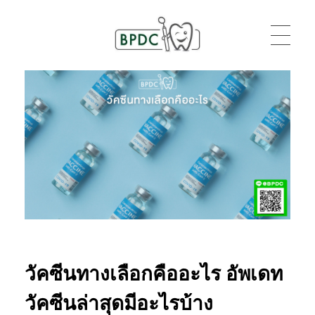
BPDC
แค่เว็บเวิร์ดเพรสเว็บหนึ่ง
วัคซีนทางเลือกคืออะไร อัพเดท
วัคซีนล่าสุดมีอะไรบ้าง