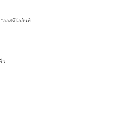
 “ออสทีโออินทิ
ร็ว