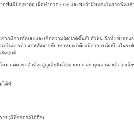
ันมีปัญหาต่อ เมื่อทำการ x-ray และพบว่ามีหนองในรากฟันแล้วก็มี
ื่องจากมีการอักเสบและเกิดความผิดปกติขึ้นกับตัวฟัน อีกทั้ง ทั้งสอ
บปวดในการทำ แต่หลังจากที่ยาชาหมด ก็ต้องมีอาการเจ็บบ้างในระดั
ผิดปกติ
ม แต่ควรกลัวที่จะสูญเสียฟันไปมากกว่าค่ะ คุณอาจจะคิดว่าเสียซี่
ด้ที่
ร (มีที่จอดรถใต้ตึก)