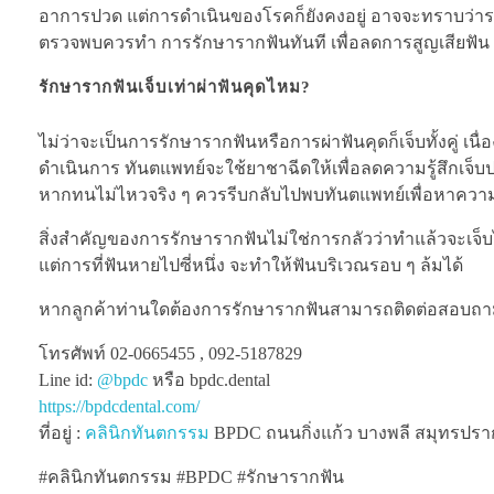
อาการปวด แต่การดำเนินของโรคก็ยังคงอยู่ อาจจะทราบว่ารากฟ
ตรวจพบควรทำ การรักษารากฟันทันที เพื่อลดการสูญเสียฟัน
รักษารากฟันเจ็บเท่าผ่าฟันคุดไหม?
ไม่ว่าจะเป็นการรักษารากฟันหรือการผ่าฟันคุดก็เจ็บทั้งคู่ เน
ดำเนินการ ทันตแพทย์จะใช้ยาชาฉีดให้เพื่อลดความรู้สึกเจ็
หากทนไม่ไหวจริง ๆ ควรรีบกลับไปพบทันตแพทย์เพื่อหาความ
สิ่งสำคัญของการรักษารากฟันไม่ใช่การกลัวว่าทำแล้วจะเจ็บไห
แต่การที่ฟันหายไปซี่หนึ่ง จะทำให้ฟันบริเวณรอบ ๆ ล้มได้
หากลูกค้าท่านใดต้องการรักษารากฟันสามารถติดต่อสอบถามไ
โทรศัพท์ 02-0665455 , 092-5187829
Line id:
@bpdc
หรือ bpdc.dental
https://bpdcdental.com/
ที่อยู่ :
คลินิกทันตกรรม
BPDC ถนนกิ่งแก้ว บางพลี สมุทรปรากา
#คลินิกทันตกรรม #BPDC #รักษารากฟัน