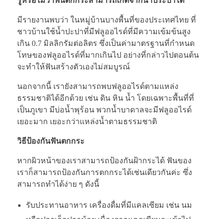
รู้หรือไม่ว่าฟันตกกระสามารถเกิดจากน้ำประปาได้
มีรายงานพบว่า ในหมู่บ้านบางพื้นที่ของประเทศไทย ที่
ชาวบ้านใช้น้ำปะปาที่มีฟลูออไรด์ที่มีความเข้มข้นสูง
เกิน 0.7 มิลลิกรัมต่อลิตร ซึ่งเป็นค่ามาตรฐานที่กำหนด
โทษของฟลูออไรด์ที่มากเกินไป อย่างที่กล่าวไปตอนต้น
จะทำให้ฟันสร้างตัวเองไม่สมบูรณ์
นอกจากนี้ เรายังสามารถพบฟลูออไรด์ตามแหล่ง
ธรรมชาติได้อีกด้วย เช่น ดิน หิน น้ำ โดยเฉพาะพื้นที่ที่
เป็นภูเขา มีบ่อน้ำพุร้อน พวกน้ำบาดาลจะมีฟลูออไรด์
เยอะมาก เยอะกว่าแหล่งน้ำตามธรรมชาติ
วิธีป้องกันฟันตกกระ
หากผิวหน้าของเราสามารถป้องกันฝ้ากระได้ ฟันของ
เราก็สามารถป้องกันการตกกระได้เช่นเดียวกันค่ะ ซึ่ง
สามารถทำได้ง่าย ๆ ดังนี้
รับประทานอาหาร เครื่องดื่มที่มีแคลเซียม เช่น นม