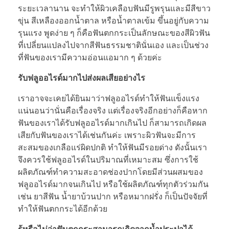
ระยะเวลานาน จะทำให้ผิวเคลือบฟันมีรูพรุนและมีสีขาว
ขุ่น สีเหลืองออกน้ำตาล หรือน้ำตาลเข้ม ขึ้นอยู่กับความ
รุนแรง พูดง่าย ๆ ก็คือฟันตกกระเป็นลักษณะของสีผิวฟัน
ที่เปลี่ยนแปลงไปจากสีฟันธรรมชาตินั่นเอง และเป็นช่วง
ที่ฟันของเรามีความอ่อนแอมาก ๆ ด้วยค่ะ
รับฟลูออไรด์มากไปส่งผลเสียอย่างไร
เราอาจจะเคยได้ยินมาว่าฟลูออไรด์ทำให้ฟันแข็งแรง
แน่นอนว่านั่นคือเรื่องจริง แต่เรื่องจริงอีกอย่างก็คือหาก
ฟันของเราได้รับฟลูออไรด์มากเกินไป ก็สามารถเกิดผล
เสียกับฟันของเราได้เช่นกันค่ะ เพราะผิวฟันจะมีการ
สะสมของเกลือแร่ผิดปกติ ทำให้ฟันมีรอยด่าง ดังนั้นเรา
จึงควรใช้ฟลูออไรด์ในปริมาณที่เหมาะสม ซึ่งการใช้
ผลิตภัณฑ์ทำความสะอาดช่องปากโดยมีส่วนผสมของ
ฟลูออไรด์มากจนเกินไป หรือใช้ผลิตภัณฑ์ทุกตัวร่วมกัน
เช่น ยาสีฟัน น้ำยาบ้วนปาก หรือหมากฝรั่ง ก็เป็นปัจจัยที่
ทำให้ฟันตกกระได้อีกด้วย