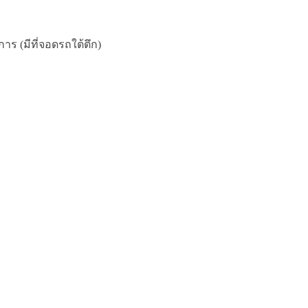
ร (มีที่จอดรถใต้ตึก)