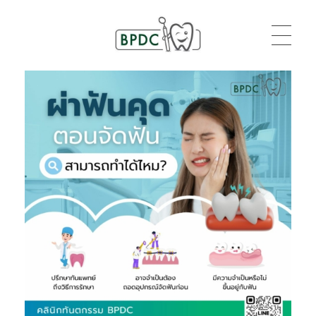
BPDC
แค่เว็บเวิร์ดเพรสเว็บหนึ่ง