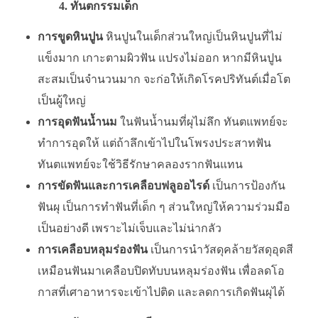
4. ทันตกรรมเด็ก
การขูดหินปูน
หินปูนในเด็กส่วนใหญ่เป็นหินปูนที่ไม่
แข็งมาก เกาะตามผิวฟัน แปรงไม่ออก หากมีหินปูน
สะสมเป็นจำนวนมาก จะก่อให้เกิดโรคปริทันต์เมื่อโต
เป็นผู้ใหญ่
การอุดฟันน้ำนม
ในฟันน้ำนมที่ผุไม่ลึก ทันตแพทย์จะ
ทำการอุดให้ แต่ถ้าลึกเข้าไปในโพรงประสาทฟัน
ทันตแพทย์จะใช้วิธีรักษาคลองรากฟันแทน
การขัดฟันและการเคลือบฟลูออไรด์
เป็นการป้องกัน
ฟันผุ เป็นการทำฟันที่เด็ก ๆ ส่วนใหญ่ให้ความร่วมมือ
เป็นอย่างดี เพราะไม่เจ็บและไม่น่ากลัว
การเคลือบหลุมร่องฟัน
เป็นการนำวัสดุคล้ายวัสดุอุดสี
เหมือนฟันมาเคลือบปิดทับบนหลุมร่องฟัน เพื่อลดโอ
กาสที่เศาอาหารจะเข้าไปติด และลดการเกิดฟันผุได้