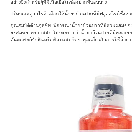
อย่างยิ่งสำหรับผู้ที่มีเนื้อเยื่อในช่องปากที่บอบบาง
ปริมาณฟลูออไรด์: เลือกใช้น้ำยาบ้วนปากที่มีฟลูออไรด์ซึ่งช
คุณสมบัติต้านจุลชีพ: พิจารณาน้ำยาบ้วนปากที่มีส่วนผสมของ
สะสมของคราบพลัค โปรดทราบว่าน้ำยาบ้วนปากที่มีคลอเฮกซิด
ทันตแพทย์จัดฟันหรือทันตแพทย์ของคุณเกี่ยวกับการใช้น้ำยา