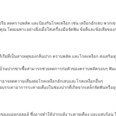
ทีเรีย ลดคราบพลัค และป้องกันโรคเหงือก เช่น เหงือกอักเสบ พวก
ุณ โดยเฉพาะอย่างยิ่งเมื่อใส่เครื่องมือจัดฟัน ข้อดีและข้อเสียขอ
ีเรียที่เป็นสาเหตุของกลิ่นปาก คราบพลัค และโรคเหงือก ส่งเสริ
้วนปากฆ่าเชื้อสามารถช่วยลดการก่อตัวของคราบพลัครอบๆ ฟันแล
ะจำอาจลดความเสี่ยงต่อโรคเหงือกอักเสบและโรคเหงือกอื่นๆ
ยบรรเทาอาการระคายเคืองในช่องปากที่เกิดจากเหล็กจัดฟันหรืออ
สมของแอลกอฮอล์ ซึ่งอาจทำให้ปากแห้ง ระคายเคือง และแสบร้อน 