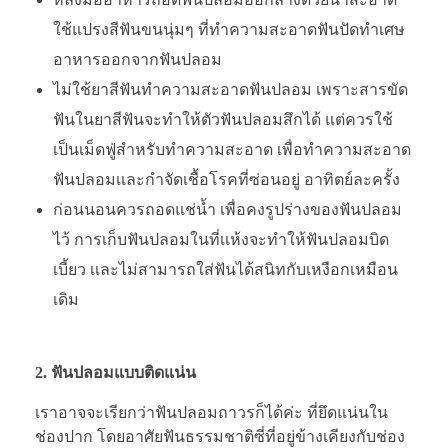
ใช้แปรงสีฟันขนนุ่มๆ ที่ทำความสะอาดฟันปัดทำเศษ
อาหารออกจากฟันปลอม
ไม่ใช้ยาสีฟันทำความสะอาดฟันปลอม เพราะสารขัด
ฟันในยาสีฟันจะทำให้ตัวฟันปลอมสึกได้ แต่ควรใช้
เป็นเม็ดฟู่สำหรับทำความสะอาด เพื่อทำความสะอาด
ฟันปลอมเเละกำจัดเชื้อโรคที่ซ่อนอยู่ อาทิตย์ละครั้ง
ก่อนนอนควรถอดแช่น้ำ เพื่อคงรูปร่างของฟันปลอม
ไว้ การเก็บฟันปลอมในที่เเห้งจะทำให้ฟันปลอมบิด
เบี้ยว เเละไม่สามารถใส่ฟันได้สนิทกับเหงือกเหมือน
เดิม
2. ฟันปลอมแบบติดแน่น
เราอาจจะเรียกว่าฟันปลอมถาวรก็ได้ค่ะ ที่ยึดแน่นใน
ช่องปาก โดยอาศัยฟันธรรมชาติซี่ที่อยู่ข้างเคียงกับช่อง