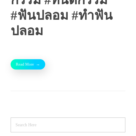
#ฟันปลอม #ทำฟัน
ปลอม
Read More