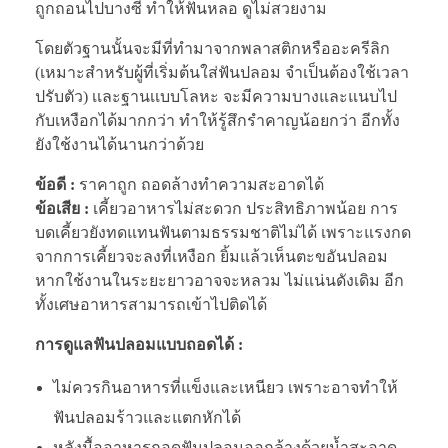
ถูกถอนไปบางซี่ ทำให้ฟันหลอ ดูไม่สวยงาม
โดยตัวฐานนั้นจะมีที่ทำมาจากพลาสติกหรืออะครีลิก
(เหมาะสำหรับผู้ที่เริ่มต้นใส่ฟันปลอม จำเป็นต้องใช้เวลา
ปรับตัว) เเละฐานเเบบโลหะ จะมีความบางและแนบไป
กับเหงือกได้มากกว่า ทำให้รู้สึกรำคาญน้อยกว่า อีกทั้ง
ยังใช้งานได้นานกว่าด้วย
ข้อดี
:
ราคาถูก ถอดล้างทำความสะอาดได้
ข้อเสีย :
เคี้ยวอาหารไม่สะดวก ประสิทธิภาพน้อย การ
บดเคี้ยวยังทดแทนฟันตามธรรมชาติไม่ได้ เพราะแรงกด
จากการเคี้ยวจะลงที่เหงือก ยิ้มแล้วเห็นตะขอันปลอม
หากใช้งานในระยะยาวอาจจะหลวม ไม่แน่นดังเดิม อีก
ทั้งเศษอาหารสามารถเข้าไปติดได้
การดูแลฟันปลอมแบบถอดได้
:
ไม่ควรกินอาหารที่แข็งและเหนียว เพราะอาจทำให้
ฟันปลอมร้าวและแตกหักได้
หลังมื้ออาหารถอดฟันปลอมออกล้างด้วยน้ำสะอาด