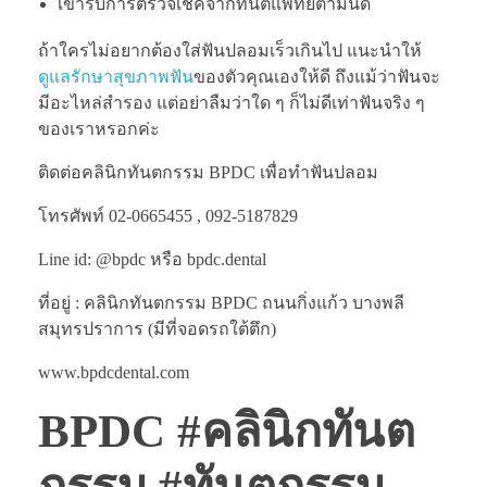
เข้ารับการตรวจเช็คจากทันตแพทย์ตามนัด
ถ้าใครไม่อยากต้องใส่ฟันปลอมเร็วเกินไป แนะนำให้
ดูแลรักษาสุขภาพฟัน
ของตัวคุณเองให้ดี ถึงแม้ว่าฟันจะ
มีอะไหล่สำรอง แต่อย่าลืมว่าใด ๆ ก็ไม่ดีเท่าฟันจริง ๆ
ของเราหรอกค่ะ
ติดต่อคลินิกทันตกรรม BPDC เพื่อทำฟันปลอม
โทรศัพท์ 02-0665455 , 092-5187829
Line id: @bpdc หรือ bpdc.dental
ที่อยู่ : คลินิกทันตกรรม BPDC ถนนกิ่งแก้ว บางพลี
สมุทรปราการ (มีที่จอดรถใต้ตึก)
www.bpdcdental.com
BPDC #คลินิกทันต
กรรม #ทันตกรรม