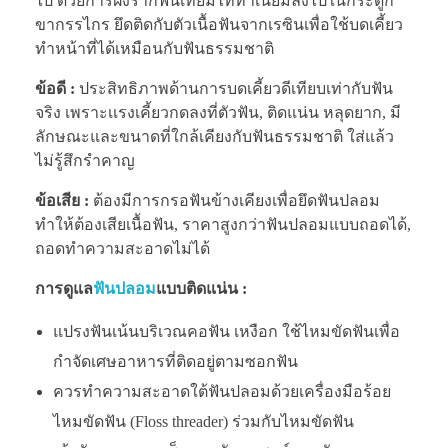
ไป ด้วยการฝังรากฟันเทียมไททาเนียมลงไปในกระดูก
ขากรรไกร ยึดติดกับตัวเนื้อฟันจากเรซินเพื่อใช้บดเคี้ยว
ทำหน้าที่ได้เหมือนกับฟันธรรมชาติ
ข้อดี
:
ประสิทธิภาพด้านการบดเคี้ยวดีเทียบเท่ากับฟัน
จริง เพราะเเรงเคี้ยวกดลงที่ตัวฟัน, ติดแน่น หลุดยาก, มี
ลักษณะและขนาดที่ใกล้เคียงกับฟันธรรมชาติ ใส่แล้ว
ไม่รู้สึกรำคาญ
ข้อเสีย
:
ต้องมีการกรอฟันข้างเคียงเพื่อยึดฟันปลอม
ทำให้ต้องเสียเนื้อฟัน, ราคาสูงกว่าฟันปลอมแบบถอดได้,
ถอดทำความสะอาดไม่ได้
การดูแล
ฟันปลอม
แบบติดแน่น :
แปรงฟันเน้นบริเวณคอฟัน เหงือก ใช้ไหมขัดฟันเพื่อ
กำจัดเศษอาหารที่ติดอยู่ตามซอกฟัน
ควรทำความสะอาดใต้ฟันปลอมด้วยเครื่องมือร้อย
ไหมขัดฟัน (Floss threader) ร่วมกับไหมขัดฟัน