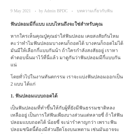
9 May 2021
by
Admin BPDC
บทความเกี่ยวกับฟัน
ฟันปลอมมีกี่แบบ แบบไหนถึงจะใช่สำหรับคุณ
หากใครเห็นคุณปู่คุณย่าใส่ฟันปลอม เคยสงสัยกันไหม
คะว่าทำไมฟันปลอมบางคนก็ถอดได้ บางคนก็ถอดไม่ได้
มันมีให้เลือกกี่แบบกันน้า ถ้าใครกำลังสงสัยอยู่ เราหา
คำตอบนั้นมาไว้ที่นี่แล้ว มาดูกันว่าฟันปลอมมีกี่แบบกัน
แน่
โดยทั่วไปในงานทันตกรรม เราจะแบ่งฟันปลอมออกเป็น
2 แบบ ได้แก่
1. ฟันปลอมแบบถอดได้
เป็นฟันปลอมที่ทำขึ้นให้กับผู้ที่ยังมีฟันธรรมชาติหลง
เหลืออยู่ เป็นการใส่ฟันเพียงบางส่วนแต่หลายซี่ ถ้าใส่ฟัน
ปลอมแบบถอดได้ น้อยซี่ จะน่ารำคาญกว่า เพราะฟัน
ปลอมชนิดนี้ต้องมีส่วนยึดโยงบนเพดาน เช่นมันอาจจะ