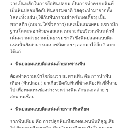
ว่างเป็นหลักในการยึดฟันปลอม เป็นการทำครอบฟันที่
เป็นฟันปลอมยึดกับฟันธรรมชาติ วัสดุจะทำมาจากทั้ง
โลหะทั้งแผ่น (ใช้กับฟันกรามสำหรับบดเคี้ยว) เป็น
พลาสติก (เหมาะใส่ชั่วคราว) และเป็นแบบผสม (เซรามิก
ฐานโลหะพอกด้วยพอสเลน เหมาะกับบริเวณฟันหน้าที่
เน้นความสวยงามเป็นธรรมชาติ) ซึ่งฟันปลอมแบบติด
แน่นนั้นยังสามารถแบ่งชนิดย่อย ๆ ออกมาได้อีก 2 แบบ
ได้แก่
ฟันปลอมแบบติดแน่นด้วยสะพานฟัน
ต้องทำความเข้าใจก่อนว่า สะพานฟัน คือ การนำฟัน
เทียม (ฟันปลอม) มาเกี่ยวยึดกับฟันซี่ข้างเคียงฟันซี่ที่หาย
ไป เพื่อทดแทนช่องว่างระหว่างฟัน ลักษณะคล้าย ๆ
สะพานเชื่อม
ฟันปลอมแบบติดแน่นด้วยรากฟันเทียม
รากฟันเทียม คือ การปลูกฟันเทียมทดแทนฟันที่สูญเสีย