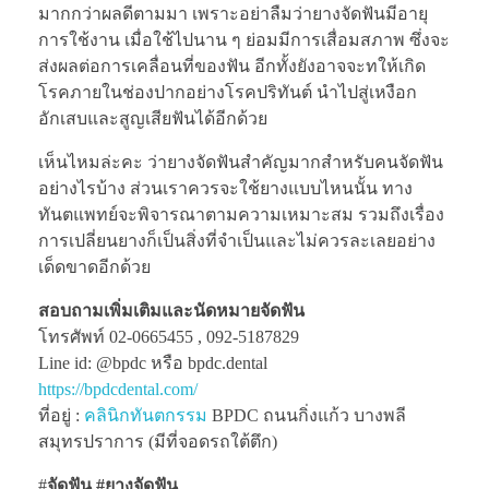
มากกว่าผลดีตามมา เพราะอย่าลืมว่ายางจัดฟันมีอายุ
การใช้งาน เมื่อใช้ไปนาน ๆ ย่อมมีการเสื่อมสภาพ ซึ่งจะ
ส่งผลต่อการเคลื่อนที่ของฟัน อีกทั้งยังอาจจะทให้เกิด
โรคภายในช่องปากอย่างโรคปริทันต์ นำไปสู่เหงือก
อักเสบและสูญเสียฟันได้อีกด้วย
เห็นไหมล่ะคะ ว่ายางจัดฟันสำคัญมากสำหรับคนจัดฟัน
อย่างไรบ้าง ส่วนเราควรจะใช้ยางแบบไหนนั้น ทาง
ทันตแพทย์จะพิจารณาตามความเหมาะสม รวมถึงเรื่อง
การเปลี่ยนยางก็เป็นสิ่งที่จำเป็นและไม่ควรละเลยอย่าง
เด็ดขาดอีกด้วย
สอบถามเพิ่มเติมและนัดหมายจัดฟัน
โทรศัพท์ 02-0665455 , 092-5187829
Line id: @bpdc หรือ bpdc.dental
https://bpdcdental.com/
ที่อยู่ :
คลินิกทันตกรรม
BPDC ถนนกิ่งแก้ว บางพลี
สมุทรปราการ (มีที่จอดรถใต้ตึก)
#
จัดฟัน #ยางจัดฟัน