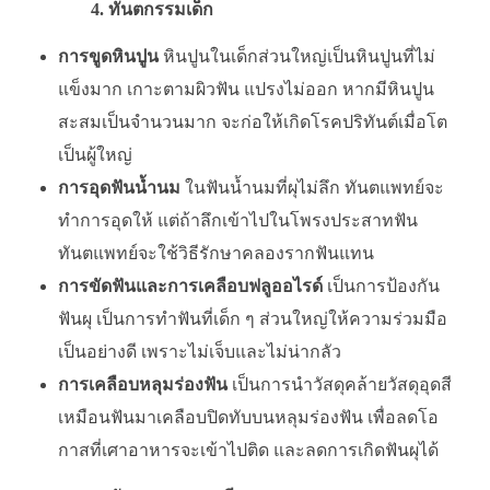
4. ทันตกรรมเด็ก
การขูดหินปูน
หินปูนในเด็กส่วนใหญ่เป็นหินปูนที่ไม่
แข็งมาก เกาะตามผิวฟัน แปรงไม่ออก หากมีหินปูน
สะสมเป็นจำนวนมาก จะก่อให้เกิดโรคปริทันต์เมื่อโต
เป็นผู้ใหญ่
การอุดฟันน้ำนม
ในฟันน้ำนมที่ผุไม่ลึก ทันตแพทย์จะ
ทำการอุดให้ แต่ถ้าลึกเข้าไปในโพรงประสาทฟัน
ทันตแพทย์จะใช้วิธีรักษาคลองรากฟันแทน
การขัดฟันและการเคลือบฟลูออไรด์
เป็นการป้องกัน
ฟันผุ เป็นการทำฟันที่เด็ก ๆ ส่วนใหญ่ให้ความร่วมมือ
เป็นอย่างดี เพราะไม่เจ็บและไม่น่ากลัว
การเคลือบหลุมร่องฟัน
เป็นการนำวัสดุคล้ายวัสดุอุดสี
เหมือนฟันมาเคลือบปิดทับบนหลุมร่องฟัน เพื่อลดโอ
กาสที่เศาอาหารจะเข้าไปติด และลดการเกิดฟันผุได้