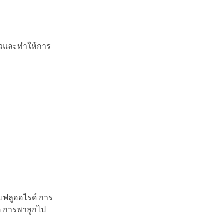
ัวและทำให้การ
บฟลูออไรด์ การ
คต การพาลูกไป