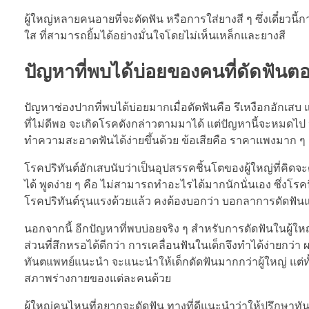
ผู้ใหญ่หลายคนอายที่จะดัดฟัน หรือการใส่ยางสี ๆ ซึ่งเดี๋ยวนี
ใส ที่สามารถยิ้มได้อย่างมั่นใจโดยไม่เห็นเหล็กและยางสี
ปัญหาที่พบได้บ่อยของคนที่ดัดฟันต
ปัญหาช่องปากที่พบได้บ่อยมากเมื่อดัดฟันคือ รึเหงือกอักเส
ที่ไม่ดีพอ จะเกิดโรคดังกล่าวตามมาได้ แต่ปัญหานี้จะหมด
ทำความสะอาดฟันได้ง่ายขึ้นด้วย ข้อเสียคือ ราคาแพงมาก ๆ
โรคปริทันต์อักเสบนับว่าเป็นอุปสรรคชิ้นโตของผู้ใหญ่ที่คิ
ได้ พูดง่าย ๆ คือ ไม่สามารถทำอะไรได้มากนักนั่นเอง ซึ่ง
โรคปริทันต์รุนแรงด้วยแล้ว คงต้องบอกว่า บอกลาการดัดฟันแล
นอกจากนี้ อีกปัญหาที่พบบ่อยจริง ๆ สำหรับการดัดฟันในผู้
ส่วนที่สึกหรอได้ดีกว่า การเคลื่อนฟันในเด็กจึงทำได้ง่ายกว่า
ทันตแพทย์แนะนำ จะแนะนำให้เด็กดัดฟันมากกว่าผู้ใหญ่ แต่ทั้ง
สภาพร่างกายของแต่ละคนด้วย
ผู้ใหญ่คนไหนที่อยากจะดัดฟัน ทางที่ดีแนะนำว่าให้ปรึกษา