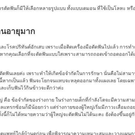
้การดัดฟันก็มีให้เลือกหลายรูปแบบ ทั้งแบบเดมอน ที่ใช้เป็นโลหะ ห
อนอายุมาก
บ และโรคปริทันต์อักเสบ เพราะเมื่อติดเครื่องมือดัดฟันไปแล้ว กา
ไป หากคุณเลือกที่จะดัดฟันแบบใสเพราะสามารถถอดเข้าถอดออกได้เ
ดจะดัดฟันเลยค่ะ เพราะทำให้เกิดข้อจำกัดในการรักษา นั่นคือไม่ส
โรคนี้หากเป็นแล้ว ฟันจะโยกจนแทบจะหลุดออกมาทั้งแผงเลย โดยเฉพ
ะเก็บฟันไว้กินข้าวจะดีกว่าค่ะ
ใหญ่ คือ ข้อจำกัดของร่างกาย ในร่างกายเด็กที่กำลังโตจะมีความ
 ผลแทรกซ้อนก็มีน้อยกว่า แต่ร่างกายของผู้ใหญ่เริ่มมีภาวะเสื่อมถอย
นี้ก็ไม่ได้หมายความว่าผู้ใหญ่จะดัดฟันไม่ได้นะคะ ยังต้องขึ้นอยู
ทันตแพทย์ใกล้บ้านดูก่อน เพื่อพิจารณาความเหมาะสมและวางแผนกา