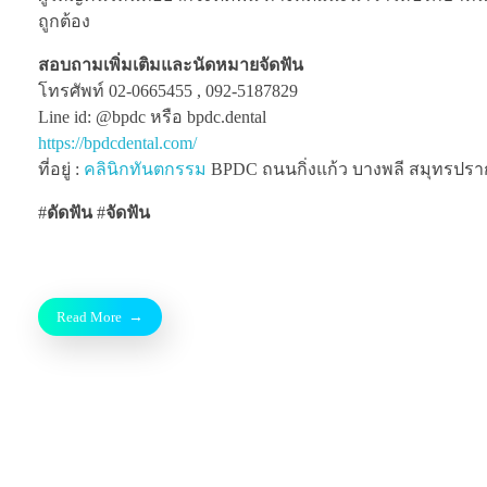
ถูกต้อง
สอบถามเพิ่มเติมและนัดหมายจัดฟัน
โทรศัพท์ 02-0665455 , 092-5187829
Line id: @bpdc หรือ bpdc.dental
https://bpdcdental.com/
ที่อยู่ :
คลินิกทันตกรรม
BPDC ถนนกิ่งแก้ว บางพลี สมุทรปรากา
#
ดัดฟัน
#
จัดฟัน
Read More