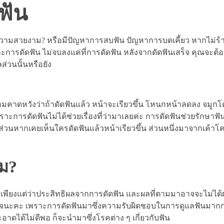
ฟัน
่อความสวยงาม? หรือมีปัญหาการสบฟัน ปัญหาการบดเคี้ยว หากไม่ร้า
ราะการดัดฟัน ไม่จบลงแค่ที่การดัดฟัน หลังจากดัดฟันเสร็จ คุณจะต้อ
่วนนั้นหรือยัง
าดหวังว่าถ้าดัดฟันแล้ว หน้าจะเรียวขึ้น โหนกหน้าลดลง จมูกโด่ง
าะการดัดฟันไม่ได้ช่วยเรื่องที่ว่ามาเลยค่ะ การดัดฟันช่วยรักษาฟั
ึ้น ส่วนหากเคยเห็นใครดัดฟันแล้วหน้าเรียวขึ้น ส่วนหนึ่งมาจากเค้า
ม?
ได้ เพียงแต่ว่าประสิทธิผลจากการดัดฟัน และผลที่ตามมาอาจจะไม่ได้ผ
สำเร็จนะคะ เพราะการดัดฟันมาซึ่งความรับผิดชอบในการดูแลฟันมาก
ได้ไม่ดีพอ ก็จะนำมาซึ่งโรคต่าง ๆ เกี่ยวกับฟัน