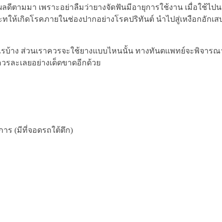
าผลดีตามมา เพราะอย่าลืมว่ายางจัดฟันมีอายุการใช้งาน เมื่อใช้ไป
าจจะทให้เกิดโรคภายในช่องปากอย่างโรคปริทันต์ นำไปสู่เหงือกอักเ
งไรบ้าง ส่วนเราควรจะใช้ยางแบบไหนนั้น ทางทันตแพทย์จะพิจา
ม่ควรละเลยอย่างเด็ดขาดอีกด้วย
ร (มีที่จอดรถใต้ตึก)