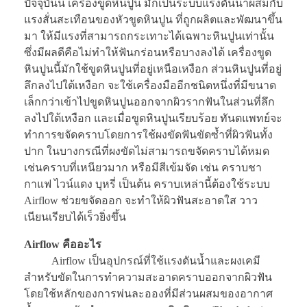
ปัจจุบันนี้ เครื่องขูดหินปูน มักเป็นระบบแรงดันน้ำผสมกับ
แรงสั่นสะเทือนของหัวขูดหินปูน ที่ถูกผลิตและพัฒนาขึ้น
มา ให้มีแรงที่สามารถกระเทาะได้เฉพาะหินปูนเท่านั้น
ซึ่งมีผลดีคือไม่ทำให้ฟันกร่อนหรือบางลงได้ เครื่องขูด
หินปูนนี้มักใช้ขูดหินปูนที่อยู่เหนือเหงือก ส่วนหินปูนที่อยู่
ลึกลงไปใต้เหงือก จะใช้เครื่องมืออีกชนิดหนึ่งที่มีขนาด
เล็กกว่าเข้าไปขูดหินปูนออกจากผิวรากฟันในส่วนที่ลึก
ลงไปใต้เหงือก และเมื่อขูดหินปูนเรียบร้อย ทันตแพทย์จะ
ทำการขจัดคราบโดยการใช้ผงขัดฟันขัดซ้ำที่ผิวฟันทั้ง
ปาก ในบางกรณีที่ผงขัดไม่สามารถขจัดคราบได้หมด
เช่นคราบที่เหนียวมาก หรือมีสีเข้มจัด เช่น คราบชา
กาแฟ ไวน์แดง บุหรี่ เป็นต้น คราบเหล่านี้ต้องใช้ระบบ
Airflow ช่วยขจัดออก จะทำให้ผิวฟันสะอาดใส วาว
เนียนเรียบได้เร็วยิ่งขึ้น
Airflow คืออะไร
Airflow เป็นอุปกรณ์ที่ใช้แรงดันน้ำและผงเคมี
สำหรับขัดในการทำความสะอาดคราบออกจากผิวฟัน
โดยใช้หลักของการพ่นละอองที่มีส่วนผสมของอากาศ