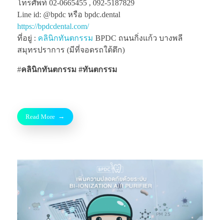
โทรศัพท์ 02-0665455 , 092-5187829
Line id: @bpdc หรือ bpdc.dental
https://bpdcdental.com/
ที่อยู่ :
คลินิกทันตกรรม
BPDC ถนนกิ่งแก้ว บางพลี
สมุทรปราการ (มีที่จอดรถใต้ตึก)
#
คลินิกทันตกรรม
#ทันตกรรม
Read More