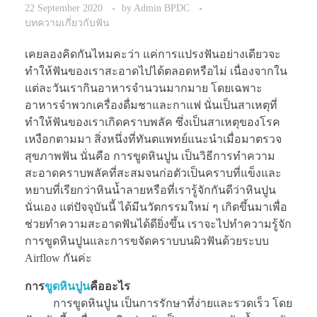
22 September 2020
by
Admin BPDC
บทความเกี่ยวกับฟัน
เคยลองคิดกันไหมคะว่า แค่การแปรงฟันอย่างเดียวจะ
ทำให้ฟันของเราสะอาดไปได้ตลอดหรือไม่ เนื่องจากใน
แต่ละวันเรากินอาหารจำนวนมากมาย โดยเฉพาะ
อาหารจำพวกเครื่องดื่มชาและกาแฟ นั่นเป็นสาเหตุที่
ทำให้ฟันของเราเกิดคราบพลัค ซึ่งเป็นสาเหตุของโรค
เหงือกตามมา สิ่งหนึ่งที่ทันตแพทย์แนะนำเมื่อมาตรวจ
สุขภาพฟัน นั่นคือ การขูดหินปูน เป็นวิธีการทำความ
สะอาดคราบพลัคที่สะสมจนก่อตัวเป็นคราบที่แข็งและ
หยาบที่เรียกว่าหินน้ำลายหรือที่เรารู้จักกันดีว่าหินปูน
นั่นเอง แต่ปัจจุบันนี้ ได้มีนวัตกรรมใหม่ ๆ เกิดขึ้นมาเพื่อ
ช่วยทำความสะอาดฟันได้ดียิ่งขึ้น เราจะไปทำความรู้จัก
การขูดหินปูนและการขจัดคราบบนผิวฟันด้วยระบบ
Airflow กันค่ะ
การ
ขูดหินปูน
คืออะไร
การขูดหินปูน เป็นการรักษาที่ง่ายและรวดเร็ว โดย