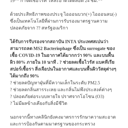
19** กำจัดเชื้อโรค ให้สะอาดได้ตลอด 24 ชม.**
ด้วยประสิทธิภาพของประจุ ไอออนบวก(+) ไอออนลบ(-)
ซึ่งเป็นเทคโนโลยีที่ผ่านการรับรองมาตรฐานความ
ปลอดภัยจาก ?? สหรัฐอเมริกา
ได้รับการรับรองจากสถาบัน INTA ประเทศสเปนว่า
สามารถลด MS2 Bacteriophage ซึ่งเป็น surrogate ของ
เชื้อ COVID-19 ในอากาศได้มากกว่า 90% และบนพื้น
ผิว 80% ภายใน 10 นาที . ? ช่วยลดเชื้อไวรัส แบคทีเรีย
สปอร์เชื้อรา สิ่งเจือปนในอากาศและบนพื้นผิววัสดุต่างๆ
ได้มากถึง 90%
? ช่วยลดปัญหาฝุ่นที่มีความเล็กในระดับ PM2.5
? ช่วยลดกลิ่นสารระเหย และกลิ่นไม่พึงประสงค์ต่างๆ
? ปลอดภัยต่อระบบหายใจ ปราศจากโอโซน (O3)
? ไม่มีผลข้างเคียงกับสิ่งมีชีวิต
นอกจากนี้ทางคลินิกยังคงมาตรการรักษาความสะอาด
และการป้องกันตามมาตรฐานของกระทรวง