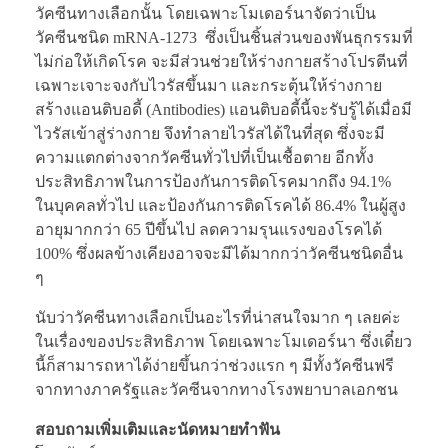
วัคซีนทางเลือกนั้น โดยเฉพาะโมเดอร์นาจัดว่าเป็น
วัคซีนชนิด mRNA-1273 ซึ่งเป็นชิ้นส่วนของพันธุกรรมที่
ไม่ก่อให้เกิดโรค จะมีส่วนช่วยให้ร่างกายสร้างโปรตีนที่
เฉพาะเจาะจงกับไวรัสขึ้นมา และกระตุ้นให้ร่างกาย
สร้างแอนติบอดี้ (Antibodies) แอนติบอดี้นี้จะรับรู้ได้เมื่อมี
ไวรัสเข้าสู่ร่างกาย จึงทำลายไวรัสได้ในที่สุด ซึ่งจะมี
ความแตกต่างจากวัคซีนทั่วไปที่เป็นเชื้อตาย อีกทั้ง
ประสิทธิภาพในการป้องกันการติดโรคมากถึง 94.1%
ในบุคคลทั่วไป และป้องกันการติดโรคได้ 86.4% ในผู้สูง
อายุมากกว่า 65 ปีขึ้นไป ลดความรุนแรงของโรคได้
100% ซึ่งผลข้างเคียงอาจจะมีได้มากกว่าวัคซีนชนิดอื่น
ๆ
นับว่าวัคซีนทางเลือกเป็นอะไรที่น่าสนใจมาก ๆ เลยค่ะ
ในเรื่องของประสิทธิภาพ โดยเฉพาะโมเดอร์นา ซึ่งเดี๋ยว
นี้ก็สามารถหาได้ง่ายขึ้นกว่าช่วงแรก ๆ มีทั้งวัคซีนฟรี
จากทางภาครัฐและวัคซีนจากทางโรงพยาบาลเอกชน
สอบถามเพิ่มเติมและนัดหมายทำฟัน