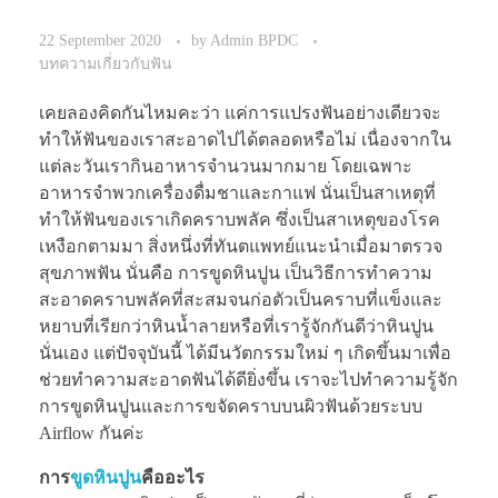
22 September 2020
by
Admin BPDC
บทความเกี่ยวกับฟัน
เคยลองคิดกันไหมคะว่า แค่การแปรงฟันอย่างเดียวจะ
ทำให้ฟันของเราสะอาดไปได้ตลอดหรือไม่ เนื่องจากใน
แต่ละวันเรากินอาหารจำนวนมากมาย โดยเฉพาะ
อาหารจำพวกเครื่องดื่มชาและกาแฟ นั่นเป็นสาเหตุที่
ทำให้ฟันของเราเกิดคราบพลัค ซึ่งเป็นสาเหตุของโรค
เหงือกตามมา สิ่งหนึ่งที่ทันตแพทย์แนะนำเมื่อมาตรวจ
สุขภาพฟัน นั่นคือ การขูดหินปูน เป็นวิธีการทำความ
สะอาดคราบพลัคที่สะสมจนก่อตัวเป็นคราบที่แข็งและ
หยาบที่เรียกว่าหินน้ำลายหรือที่เรารู้จักกันดีว่าหินปูน
นั่นเอง แต่ปัจจุบันนี้ ได้มีนวัตกรรมใหม่ ๆ เกิดขึ้นมาเพื่อ
ช่วยทำความสะอาดฟันได้ดียิ่งขึ้น เราจะไปทำความรู้จัก
การขูดหินปูนและการขจัดคราบบนผิวฟันด้วยระบบ
Airflow กันค่ะ
การ
ขูดหินปูน
คืออะไร