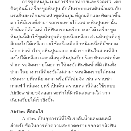
การขูดหินปูน เป็นการรักษาที่ง่ายและรวดเร็ว โดย
ปัจจุบันนี้ เครื่องขูดหินปูน มักเป็นระบบแรงดันน้ำผสมกับ
แรงสั่นสะเทือนของหัวขูดหินปูน ที่ถูกผลิตและพัฒนาขึ้น
มา ให้มีแรงที่สามารถกระเทาะได้เฉพาะหินปูนเท่านั้น
ซึ่งมีผลดีคือไม่ทำให้ฟันกร่อนหรือบางลงได้ เครื่องขูด
หินปูนนี้มักใช้ขูดหินปูนที่อยู่เหนือเหงือก ส่วนหินปูนที่อยู่
ลึกลงไปใต้เหงือก จะใช้เครื่องมืออีกชนิดหนึ่งที่มีขนาด
เล็กกว่าเข้าไปขูดหินปูนออกจากผิวรากฟันในส่วนที่ลึก
ลงไปใต้เหงือก และเมื่อขูดหินปูนเรียบร้อย ทันตแพทย์จะ
ทำการขจัดคราบโดยการใช้ผงขัดฟันขัดซ้ำที่ผิวฟันทั้ง
ปาก ในบางกรณีที่ผงขัดไม่สามารถขจัดคราบได้หมด
เช่นคราบที่เหนียวมาก หรือมีสีเข้มจัด เช่น คราบชา
กาแฟ ไวน์แดง บุหรี่ เป็นต้น คราบเหล่านี้ต้องใช้ระบบ
Airflow ช่วยขจัดออก จะทำให้ผิวฟันสะอาดใส วาว
เนียนเรียบได้เร็วยิ่งขึ้น
Airflow คืออะไร
Airflow เป็นอุปกรณ์ที่ใช้แรงดันน้ำและผงเคมี
สำหรับขัดในการทำความสะอาดคราบออกจากผิวฟัน