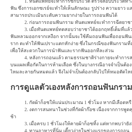
1. ทันตแพทย์จะทำการซักประวัติ ตรวจสอบประวัติทางก
ฟัน ซึ่งการเอกซเรย์จะทำให้เห็นลักษณะ รูปร่าง ความยาว แ
สามารถประเมินระดับความยากง่ายในการถอนฟันได้
2. ก่อนการถอนฟันกราม ทันตแพทย์จะทำการฉีดยาชาบร
3. เมื่อทันตแพทย์ทดสอบว่ายาชาได้ออกฤทธิ์เต็มที่แล้ว 
ฟันหลวมออกจากเหงือก จากนั้นจะใช้คีมถอนฟันเพื่อถอนฟันออก
ราก ตะทำให้ฟันเปราะแตกหักง่าย ซึ่งในกรณีของฟันกรามที
เพื่อให้สะดวกในการนำฟันและรากฟันออกทีละส่วน
4. หลังการถอนแล้ว ตามธรรมชาติร่างกายจะทำการสร้างลิ
บนแผลเพื่อกัดในการห้ามเลือด ซึ่งในบางกรณีอาจจำเป็นต้องเ
ไหมละลายกันหมดแล้ว จึงไม่จำเป็นต้องกลับไปให้หมอตัดไหม
การดูแลตัวเองหลังการถอนฟันกรา
1. กัดผ้าก็อซให้แน่นประมาณ 1 ชั่วโมง หากมีเลือดหรือ
2. งดการสนทนาในช่วงที่กัดผ้าก๊อซ เนื่องจากการพูดคุย
ช้า
3. เมื่อครบ 1 ชั่วโมงให้คายผ้าก็อซทิ้ง แต่หากพบว่ายังมีเ
4. ทานอาหารที่นิ่ม เคี้ยวง่ายในช่วงแรกของการถอน