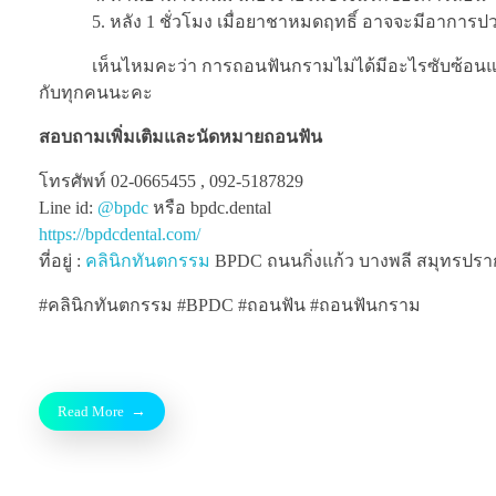
5. หลัง 1 ชั่วโมง เมื่อยาชาหมดฤทธิ์ อาจจะมีอาการป
เห็นไหมคะว่า การถอนฟันกรามไม่ได้มีอะไรซับซ้อนและยุ่งย
กับทุกคนนะคะ
สอบถามเพิ่มเติมและนัดหมายถอนฟัน
โทรศัพท์ 02-0665455 , 092-5187829
Line id:
@bpdc
หรือ bpdc.dental
https://bpdcdental.com/
ที่อยู่ :
คลินิกทันตกรรม
BPDC ถนนกิ่งแก้ว บางพลี สมุทรปรากา
#คลินิกทันตกรรม #BPDC #ถอนฟัน #ถอนฟันกราม
Read More