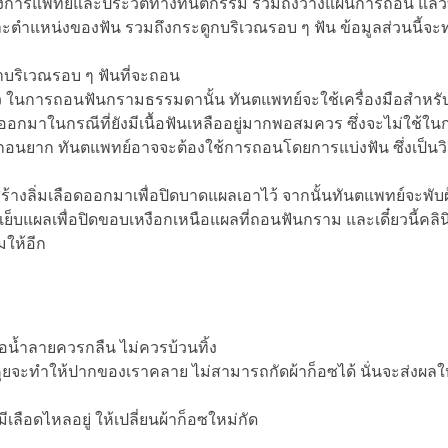
ารแพทย์และประวัติทางทันตกรรม รวมถึงวางแผนการถอน แล้ว
ละตำแหน่งของฟัน รวมถึงกระดูกบริเวณรอบ ๆ ฟัน ข้อมูลส่วนนี้จะ
ิเวณรอบ ๆ ฟันที่จะถอน
ในการถอนฟันกรามธรรมดานั้น ทันตแพทย์จะใช้เครื่องมือสำหรับ
มาในกรณีที่ยังมีเนื้อฟันเหลืออยู่มากพอสมควร ซึ่งจะไม่ใช้ในกรณ
่ถอนยาก ทันตแพทย์อาจจะต้องใช้การถอนโดยการแบ่งฟัน ซึ่งเป็นว
่มเลือดออกมาเพื่อปิดบาดแผลเอาไว้ จากนั้นทันตแพทย์จะพับผ
ย็บแผลเพื่อปิดขอบเหงือกเหนือแผลที่ถอนฟันกราม และเดี๋ยวนี้คลิน
ให้อีก
ม
น้ำลายควรกลืน ไม่ควรบ้วนทิ้ง
จะทำให้ปากของเราคลาย ไม่สามารถกัดผ้าก็อซได้ นั่นจะส่งผลให
ลือดไหลอยู่ ให้เปลี่ยนผ้าก็อซใหม่กัด