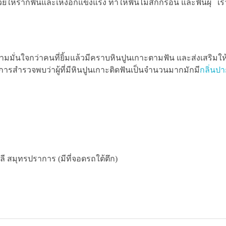
วยให้รากฟันและเหงือกแข็งแรง ทำให้ฟันไม่สึกกร่อน และฟันผุ เรา
ามมั่นใจกว่าคนที่ยิ้มแล้วมีคราบหินปูนเกาะตามฟัน และส่งเสริมให้
การสำรวจพบว่าผู้ที่มีหินปูนเกาะติดฟันเป็นจำนวนมากมักมี
กลิ่นปา
 สมุทรปราการ (มีที่จอดรถใต้ตึก)