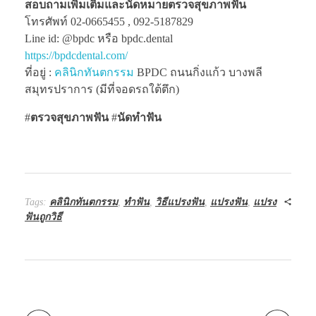
สอบถามเพิ่มเติมและนัดหมายตรวจสุขภาพฟัน
โทรศัพท์ 02-0665455 , 092-5187829
Line id: @bpdc หรือ bpdc.dental
https://bpdcdental.com/
ที่อยู่ :
คลินิกทันตกรรม
BPDC ถนนกิ่งแก้ว บางพลี
สมุทรปราการ (มีที่จอดรถใต้ตึก)
#
ตรวจสุขภาพฟัน
#
นัดทำฟัน
Tags:
คลินิกทันตกรรม
,
ทำฟัน
,
วิธีแปรงฟัน
,
แปรงฟัน
,
แปรง
ฟันถูกวิธี