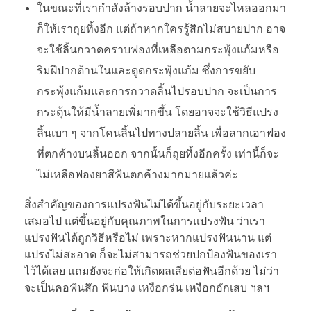
ในขณะที่เรากำลังล้างรอบปาก น้ำลายจะไหลออกมา
ก็ให้เราถุยทิ้งอีก แต่ถ้าหากใครรู้สึกไม่สบายปาก อาจ
จะใช้ลิ้นกวาดคราบฟองที่เหลือตามกระพุ้งแก้มหรือ
ริมฝีปากด้านในและดูดกระพุ้งแก้ม ซึ่งการขยับ
กระพุ้งแก้มและการกวาดลิ้นไปรอบปาก จะเป็นการ
กระตุ้นให้มีน้ำลายเพิ่มากขึ้น โดยอาจจะใช้วิธีแปรง
ลิ้นเบา ๆ จากโคนลิ้นไปทางปลายลิ้น เพื่อลากเอาฟอง
ที่ตกค้างบนลิ้นออก จากนั้นก็ถุยทิ้งอีกครั้ง เท่านี้ก็จะ
ไม่เหลือฟองยาสีฟันตกค้างมากมายแล้วค่ะ
สิ่งสำคัญของการแปรงฟันไม่ได้ขึ้นอยู่กับระยะเวลา
เสมอไป แต่ขึ้นอยู่กับคุณภาพในการแปรงฟัน ว่าเรา
แปรงฟันได้ถูกวิธีหรือไม่ เพราะหากแปรงฟันนาน แต่
แปรงไม่สะอาด ก็จะไม่สามารถช่วยปกป้องฟันของเรา
ไว้ได้เลย แถมยังจะก่อให้เกิดผลเสียต่อฟันอีกด้วย ไม่ว่า
จะเป็นคอฟันสึก ฟันบาง เหงือกร่น เหงือกอักเสบ ฯลฯ