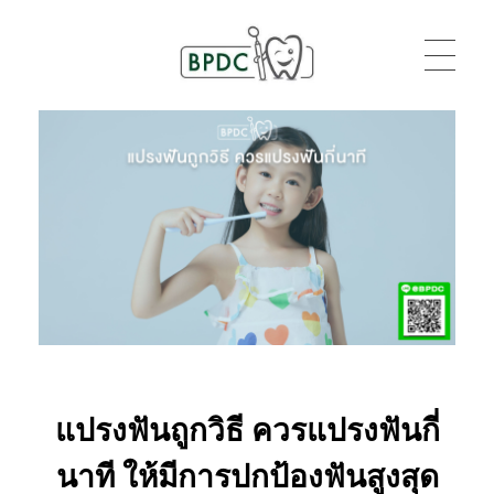
BPDC
แค่เว็บเวิร์ดเพรสเว็บหนึ่ง
แปรงฟันถูกวิธี ควรแปรงฟันกี่
นาที ให้มีการปกป้องฟันสูงสุด