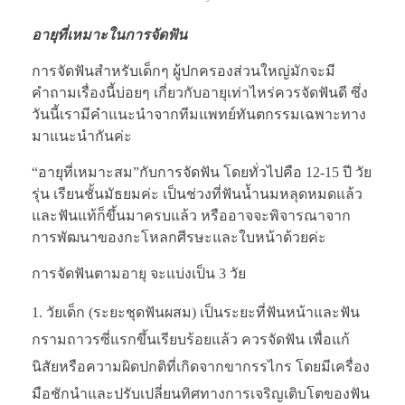
อายุที่เหมาะในการจัดฟัน
การจัดฟันสำหรับเด็กๆ ผู้ปกครองส่วนใหญ่มักจะมี
คำถามเรื่องนี้บ่อยๆ เกี่ยวกับอายุเท่าไหร่ควรจัดฟันดี ซึ่ง
วันนี้เรามีคำแนะนำจากทีมแพทย์ทันตกรรมเฉพาะทาง
มาแนะนำกันค่ะ
“อายุที่เหมาะสม”กับการจัดฟัน โดยทั่วไปคือ 12-15 ปี วัย
รุ่น เรียนชั้นมัธยมค่ะ เป็นช่วงที่ฟันน้ำนมหลุดหมดแล้ว
และฟันแท้ก็ขึ้นมาครบแล้ว หรืออาจจะพิจารณาจาก
การพัฒนาของกะโหลกศีรษะและใบหน้าด้วยค่ะ
การจัดฟันตามอายุ จะแบ่งเป็น 3 วัย
วัยเด็ก (ระยะชุดฟันผสม) เป็นระยะที่ฟันหน้าและฟัน
กรามถาวรซี่แรกขึ้นเรียบร้อยแล้ว ควรจัดฟัน เพื่อแก้
นิสัยหรือความผิดปกติที่เกิดจากขากรรไกร โดยมีเครื่อง
มือชักนำและปรับเปลี่ยนทิศทางการเจริญเติบโตของฟัน