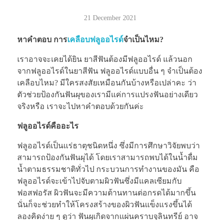
21 December 2021
หาคำตอบ การ
เคลือบฟลูออไรด์
จำเป็นไหม?
เราอาจจะเคยได้ยิน ยาสีฟันต้องมีฟลูออไรด์ แล้วนอก
จากฟลูออไรด์ในยาสีฟัน ฟลูออไรด์แบบอื่น ๆ จำเป็นต้อง
เคลือบไหม? มีใครสงสัยเหมือนกันบ้างหรือเปล่าคะ ว่า
ตัวช่วยป้องกันฟันผุของเรามีแค่การแปรงฟันอย่างเดียว
จริงหรือ เราจะไปหาคำตอบด้วยกันค่ะ
ฟลูออไรด์คืออะไร
ฟลูออไรด์เป็นแร่ธาตุชนิดหนึ่ง ซึ่งมีการศึกษาวิจัยพบว่า
สามารถป้องกันฟันผุได้ โดยเราสามารถพบได้ในน้ำดื่ม
น้ำตามธรรมชาติทั่วไป กระบวนการทำงานของมัน คือ
ฟลูออไรด์จะเข้าไปจับตามผิวฟันซึ่งมีแคลเซียมกับ
ฟอสฟอรัส ผิวฟันจะมีความต้านทานต่อกรดได้มากขึ้น
นั่นก็จะช่วยทำให้โครงสร้างของผิวฟันแข็งแรงขึ้นได้
ลองคิดง่าย ๆ ดูว่า ฟันผุเกิดจากแผ่นคราบจุลินทรีย์ อาจ