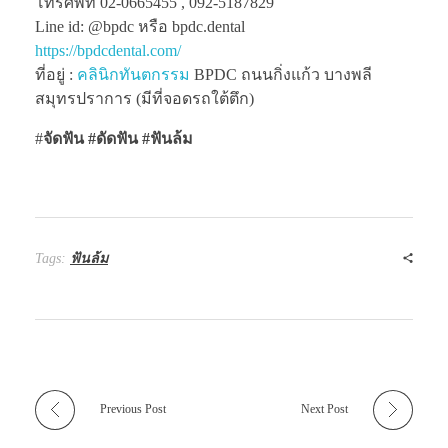
โทรศัพท์ 02-0665455 , 092-5187829
Line id: @bpdc หรือ bpdc.dental
https://bpdcdental.com/
ที่อยู่ :
คลินิกทันตกรรม
BPDC ถนนกิ่งแก้ว บางพลี
สมุทรปราการ (มีที่จอดรถใต้ตึก)
#
จัดฟัน #ดัดฟัน #ฟันล้ม
Tags:
ฟันล้ม
Previous Post
Next Post